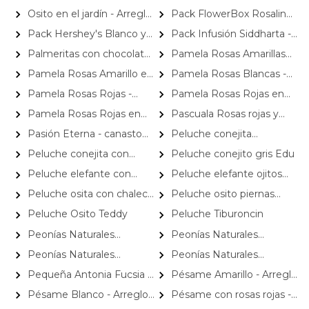
rosas, mini claveles y
claveles y limonium
avellanas con cacao
Phalaenopsis - Orquídea
Osito en el jardín - Arreglo
Pack FlowerBox Rosalinda
limonium
mariposa en macetero
floral de nacimiento con
- Caja con 8 rosas mix rojo y
Pack Hershey's Blanco y
Pack Infusión Siddharta -
peluche de osito en tonos
blanco, Ferrero Rocher
Leche
Dúo de Infusión Limonada
Palmeritas con chocolate
Pamela Rosas Amarillas
blancos y azules
corazón 100g y globo Te amo
Thai y Mango Africano 475cc
4 unidades
en Ánfora - Florero de vidrio
Pamela Rosas Amarillo en
Pamela Rosas Blancas -
con con rosas amarillas y mini
Ramo - Ramo con con rosas
Florero negro mediano con
Pamela Rosas Rojas -
Pamela Rosas Rojas en
claveles blancos y naranjos
amarillo y mini claveles
rosas blancas y mini claveles
Florero negro mediano con
Ánfora - Florero de vidrio con
Pamela Rosas Rojas en
Pascuala Rosas rojas y
amarillos y naranjos
rosas rojas y mini claveles
con rosas rojas y mini claveles
Ramo - Ramo con con rosas
Liliums blancos - Arreglo floral
Pasión Eterna - canasto
Peluche conejita
rosados y fucsias
fucsias y rojos
rojas y mini claveles
con lilums blancos y rosas
rosas rojo astromeia globo
Blanquita
Peluche conejita con
Peluche conejito gris Edu
rojas
corazon
chaleco Frany
Peluche elefante con
Peluche elefante ojitos
chaleco Tony
cerrados Emil
Peluche osita con chaleco
Peluche osito piernas
Cony
largas celeste
Peluche Osito Teddy
Peluche Tiburoncin
Peonías Naturales
Peonías Naturales
Preservadas - tres peonías
Preservadas - tres peonías
Peonías Naturales
Peonías Naturales
blanco
fucsia
Preservadas - tres peonías
Preservadas - tres peonías
Pequeña Antonia Fucsia -
Pésame Amarillo - Arreglo
preservadas en pecera vidrio
rosado
Florero transparente con 9
floral de condolencias
Pésame Blanco - Arreglo
Pésame con rosas rojas -
con piedrecitas
rosas e hypericum