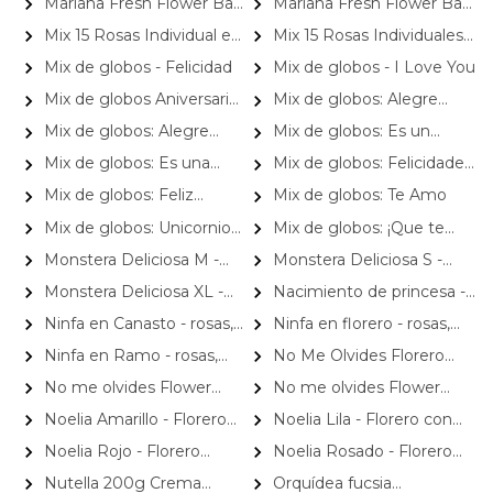
Mariana Fresh Flower Bag
Mariana Fresh Flower Bag
limonium
limonium
gerberas amarillo, minirosas y
gerberas, minirosas y
Rojo - Arreglo Floral con
Rosado - Arreglo Floral con
Mix 15 Rosas Individual en
Mix 15 Rosas Individuales -
limonium
limonium blanco
gerberas rojo, minirosas y
gerberas rosado, minirosas y
Ramo - Pack de 15 mini
Pack de 15 rosas individuales
Mix de globos - Felicidad
Mix de globos - I Love You
limonium
limonium
ramos de rosas individuales,
de colores surtidos envueltas
Mix de globos Aniversario
Mix de globos: Alegre
hypericum y limonium
en papel.
- Arreglo de globos para
llegada Baby Boy
Mix de globos: Alegre
Mix de globos: Es un
aniversario
llegada Baby Girl
Ni&ntilde;o
Mix de globos: Es una
Mix de globos: Felicidades
Ni&ntilde;a
Graduado
Mix de globos: Feliz
Mix de globos: Te Amo
Cumplea&ntilde;os
Mix de globos: Unicornio
Mix de globos: ¡Que te
Mágico Cumpleaños
mejores!
Monstera Deliciosa M -
Monstera Deliciosa S -
Planta de interior en
Planta de interior en
Monstera Deliciosa XL -
Nacimiento de princesa -
macetero
macetero
Planta de interior en
Arreglo floral para nacimiento
Ninfa en Canasto - rosas,
Ninfa en florero - rosas,
macetero
de niña en canasto con globo
miniclaveles, y astromelias
miniclaveles y astromelias
Ninfa en Ramo - rosas,
No Me Olvides Florero
y pizarra
miniclaveles y astromelias
Rosado - Florero con rosas
No me olvides Flower
No me olvides Flower
Rosado, liliums e hypericum
Bag Naranjo - Arreglo Floral
Bag Rojo - Arreglo Floral con
Noelia Amarillo - Florero
Noelia Lila - Florero con
Rojo
con liliums y rosas naranjo,
liliums y rosas rojo, hypericum
con rosas, mini rosas, mini
Rosas, mini rosas, mini
Noelia Rojo - Florero
Noelia Rosado - Florero
hypericum y eucaliptus dolar
y eucaliptus dolar
claveles y limonium
claveles y limonium
pequeño con Rosas, mini
con rosas, mini rosas, mini
Nutella 200g Crema
Orquídea fucsia