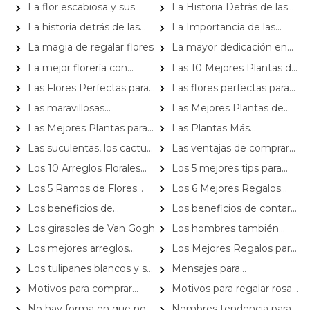
maravillosas características
La flor escabiosa y sus
La Historia Detrás de las
principales características
Flores Más Populares
La historia detrás de las
La Importancia de las
flores más populares
Flores para Funeral en la
La magia de regalar flores
La mayor dedicación en
Despedida
cada uno de nuestros
La mejor florería con
Las 10 Mejores Plantas de
productos
despacho a domicilio en tu
Interior Fáciles de Cuidar
Las Flores Perfectas para
Las flores perfectas para
comuna
Regalar en un Cumpleaños
tu ramo
Las maravillosas
Las Mejores Plantas de
Especial
gypsophilas y su gran aporte
Interior para el Dormitorio
Las Mejores Plantas para
Las Plantas Más
a la decoración de espacios
Regalar Esta Navidad
Populares en las Regiones de
Las suculentas, los cactus
Las ventajas de comprar
Chile
y su encanto para decorar
por Internet para los
Los 10 Arreglos Florales
Los 5 mejores tips para
espacios
consumidores
Favoritos en Chile Esta
comprar flores a domicilio en
Los 5 Ramos de Flores
Los 6 Mejores Regalos
Temporada
Chile
Más Populares para Regalar
para Recién Nacidos
Los beneficios de
Los beneficios de contar
en Santiago
comprar y enviar flores por
con flores en tu casa
Los girasoles de Van Gogh
Los hombres también
Internet
pueden recibir flores
Los mejores arreglos
Los Mejores Regalos para
florales para San Valentín
el Día de la Secretaria: Flores
Los tulipanes blancos y su
Mensajes para
y Plantas que Sorprenden
significado
cumpleaños para regalar con
Motivos para comprar
Motivos para regalar rosas
flores
flores en línea
rojas
No hay forma en que no
Nombres tendencia para