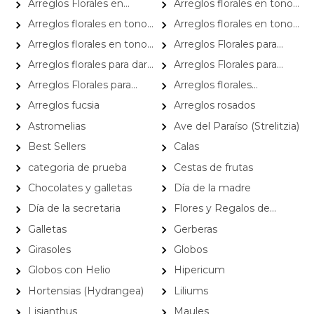
Arreglos Florales en
Arreglos florales en tono
Florero
blanco
Arreglos florales en tono
Arreglos florales en tono
lila
naranja
Arreglos florales en tono
Arreglos Florales para
verde
Aniversario
Arreglos florales para dar
Arreglos Florales para
agradecimiento
Defunciones
Arreglos Florales para
Arreglos florales
Eventos
románticos
Arreglos fucsia
Arreglos rosados
Astromelias
Ave del Paraíso (Strelitzia)
Best Sellers
Calas
categoria de prueba
Cestas de frutas
Chocolates y galletas
Día de la madre
Día de la secretaria
Flores y Regalos de
Navidad
Galletas
Gerberas
Girasoles
Globos
Globos con Helio
Hipericum
Hortensias (Hydrangea)
Liliums
Lisianthus
Maules