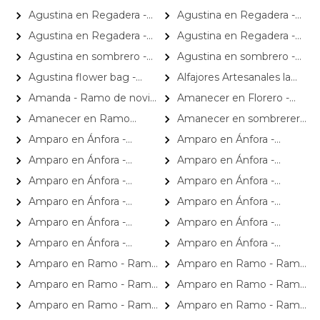
astromelia
astromelias
Arreglo 10 rosas rojo y
Arreglo 10 rosas rojo y
Agustina en Regadera -
Agustina en Regadera -
astromeliass
astromelias
Arreglo 10 rosas amarillo y
Arreglo 10 rosas blanco y
Agustina en Regadera -
Agustina en Regadera -
astromelia
astromelias
Arreglo 10 rosas lila y
Arreglo 10 rosas rojo y
Agustina en sombrero -
Agustina en sombrero -
astromelias
astromelias
Arreglo 9 rosas blanco y
Arreglo 9 rosas rojo y
Agustina flower bag -
Alfajores Artesanales la
astromelias
astromelias
Arreglo 10 rosas blanco y
Romería
Amanda - Ramo de novia
Amanecer en Florero -
astromelias
con gerberas, rosas rosadas y
Florero con girasoles, rosas
Amanecer en Ramo
Amanecer en sombrerero
astromelias rosadas
rojo e hypericum
Blanco - Ramo con girasoles,
- Arreglo floral de girasoles,
Amparo en Ánfora -
Amparo en Ánfora -
rosas Blanco e hypericum
rosas rojo, e hypericum
Florero 12 rosas ecuatorianas
Florero 12 rosas ecuatorianas
Amparo en Ánfora -
Amparo en Ánfora -
amarillo
blanco
Florero 12 rosas ecuatorianas
Florero 12 rosas ecuatorianas
Amparo en Ánfora -
Amparo en Ánfora -
lila
rojo
Florero 12 rosas ecuatorianas
Florero 24 rosas blanco y rojo
Amparo en Ánfora -
Amparo en Ánfora -
rosado
Florero 24 rosas ecuatorianas
Florero 24 rosas ecuatorianas
Amparo en Ánfora -
Amparo en Ánfora -
amarillo
blanco
Florero 24 rosas ecuatorianas
Florero 24 rosas ecuatorianas
Amparo en Ánfora -
Amparo en Ánfora -
damasco
lila
Florero 24 rosas ecuatorianas
Florero 24 rosas ecuatorianas
Amparo en Ramo - Ramo
Amparo en Ramo - Ramo
rojo
rosado
extendido 18 rosas amarillo
extendido 18 rosas blanco y
Amparo en Ramo - Ramo
Amparo en Ramo - Ramo
rojo
extendido 18 rosas
extendido 18 rosas
Amparo en Ramo - Ramo
Amparo en Ramo - Ramo
ecuatoriana damasco
ecuatoriana naranjo