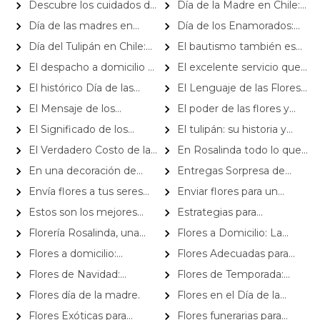
Descubre los cuidados del
Día de la Madre en Chile:
decoración
popular clavel
Anthurium
Ideas de regalo Perfectas
Día de las madres en
Día de los Enamorados:
Florería Rosalinda
Arreglos Florales que Nunca
Día del Tulipán en Chile:
El bautismo también es
Fallan
Celebra la Belleza de los
un bello evento donde se
El despacho a domicilio es
El excelente servicio que
Tulipanes con Rosalinda
pueden utilizar flores
una ventajosa alternativa para
ofrece Rosalinda, se debe a
El histórico Día de las
El Lenguaje de las Flores:
el mercado de las flores
nuestro trabajo en equipo
Madres
Significados y Origen
El Mensaje de los
El poder de las flores y
Girasoles: Significados al
plantas: una solución natural
El Significado de los
El tulipán: su historia y
Regalarlos
para reducir la contaminación
Colores en las Flores: ¿Qué
simbolismo
El Verdadero Costo de la
En Rosalinda todo lo que
en interiores
Transmiten?
Belleza: ¿Por Qué las Flores
ofrecemos es original y
En una decoración de
Entregas Sorpresa de
son Tan Caras?
exclusivo
mesas, no deben faltar las
Cumpleaños a Domicilio
Envía flores a tus seres
Enviar flores para un
flores
queridos en Chile desde el
nacimiento ¿Cuáles elegir?
Estos son los mejores
Estrategias para
extranjero
ramos de flores para regalar
Aumentar las Ventas de
Florería Rosalinda, una
Flores a Domicilio: La
en un cumpleaños
Flores en Temporada
historia llena de esfuerzo y de
Mejor Forma de Sorprender
Flores a domicilio:
Flores Adecuadas para
Navideña
tradición familiar
en Navidad
Significado de las rosas rojas
Diferentes Tipos de
Flores de Navidad:
Flores de Temporada:
Ceremonias Funerarias
Opciones Perfectas para
¿Cuáles Elegir en Verano?
Flores día de la madre.
Flores en el Día de la
Regalar y Decorar
Mujer: Significado y Evolución
Flores Exóticas para
Flores funerarias para