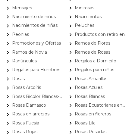
Mensajes
Minirosas
Nacimiento de niños
Nacimientos
Nacimientos de niñas
Peluches
Peonias
Productos con retiro en
Nuestra Florería
Promociones y Ofertas
Ramos de Flores
Ramos de Novia
Ramos de Rosas
Ranúnculos
Regalos a Domicilio
Regalos para Hombres
Regalos para niños
Rosas
Rosas Amarillas
Rosas Arcoíris
Rosas Azules
Rosas Bicolor Blancas-
Rosas Blancas
Rojas
Rosas Damasco
Rosas Ecuatorianas en
Caja
Rosas en arreglos
Rosas en floreros
Rosas Fucsia
Rosas Lila
Rosas Rojas
Rosas Rosadas