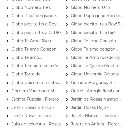
Globo Número Tres
Globo Número Uno
Globo Papá de grande
Globo Papá guapetón te
quiero ser como tú 40 cm
queremos un montón
Globo piecito Its a Boy!
Globo piecito Its a Boy! 50
cms
Globo piecito Its a Girl 50
Globo piecito Its a Girl!
cms
Globo Te Amo 38cm
Globo Te amo Corazón
22cm
Globo Te amo Corazón
Globo Te amo corazón
blanco y rojo 22cm
rosado y rojo 22cm
Globo Te amo
Globo Te Amo rosado rojo
cuadrangular 25cm
38cm
Globo Te quiero corazón
Globo Te Quiero Mucho
rojo 20cm
20cm
Globo Torta de
Globo Unicornio Gigante
cumpleaños - Happy Birthday
Globo Unicornio Rainbow
Gomero Burgundy S -
55 cm
Gigante
Planta de interior en
Gomero Variegado M -
Gretel - Arreglo floral con
macetero
Planta de interior y exterior
girasoles, gerberas e
Jacinta Fuscsia - Florero
Jardín de Rosas Naranjo -
en macetero
hypericum
vidrio con Iris azul, tulipanes
Arreglo floral con 16 rosas
Jardín Rosas Blanco -
Jardín Rosas Rojo -
fuscia y minirosas rosado
naranjas e hypericum rojo
Arreglo 12 rosas blanco e
Arreglo con 12 rosas rojo e
Jardín Rosas rosado -
Josefa Blanco - Florero
hypericum
hypericum
Arreglo 12 rosas rosadas e
Plástico 9 rosas e hypericum
Julia en columna - Rosas
Julieta en Ánfora - Florero
hypericum