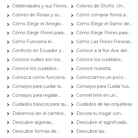
Florecen Amor
Secretarias y Asistentes
marzo Día Internacional de la
Celebridades y sus Flores
Colores de Otoño: Un
Administrativos
Mujer
Favoritas para Cumpleaños
Abrazo Floral en Cada Rincón
Colores de Rosas y su
Cómo comprar flores a
Significado para Regalos
domicilio en Rosalinda: Guía
Cómo Elegir el Arreglo
Cómo Elegir el Ramo de
Navideños
de compra
Floral Perfecto para Cada
Flores Perfecto para Cada
Cómo Elegir Flores para
Cómo Elegir Flores para
Ocasión
Ocasión
Bodas y Eventos Especiales
Bodas y Eventos Especiales
Cómo Funciona el
Cómo Las Flores Frescas
Servicio de Flores a Domicilio
Ayudan en la Salud Mental
Conflicto en Ecuador y
Conoce a la flor Ave del
cómo afecta el mercado de
paraiso y obséquiala
Conoce cuáles son los
Conoce los cuidados
flores
tipos de flores más
básicos de las plantas y cómo
Conoce los cuidados
Conoce nuestra
resistentes para el jardín
se diferencian las plantas de
básicos de un arreglo floral
Suscripción de Flores a
Conozca como funciona
Conozcamos un poco
interior y exterior
Domicilio
nuestro despacho a domicilio
más del Lilium
Consejos para cuidar la
Consejos para Cuidar tus
cala o alcatraz
Flores a Domicilio y Prolongar
Consejos para regalar
Conviértete en un
su Vida
flores para cada persona
experto en tulipanes y
Cuidados básicos para que
Cuidados de las orquídeas
descubre su belleza infinita
tu ramo de flores dure
Debemos ser el cambio
Decora tu hogar con
mucho más
que queremos
Gerberas
Descubre algunas
Descubre el significado
alternativas para regalos a
de las rosas azules
Descubre formas de
Descubre las
domicilio
preservar tus flores para
características y cuidados del