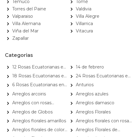
Temuco
Tomé
Torres del Paine
Valdivia
Valparaiso
Villa Alegre
Villa Alemana
Villarrica
Viña del Mar
Vitacura
Zapallar
Categorias
12 Rosas Ecuatorianas en
14 de febrero
Caja
18 Rosas Ecuatorianas en
24 Rosas Ecuatorianas en
Caja
Caja
6 Rosas Ecuatorianas en
Anturios
Caja
Arreglos arcoiris
Arreglos azules
Arreglos con rosas
Arreglos damasco
ecuatorianas
Arreglos de Globos
Arreglos Florales
Arreglos florales amarillos
Arreglos florales con rosas
bicolor
Arreglos florales de color
Arreglos Florales de
rojo
Cumpleaños