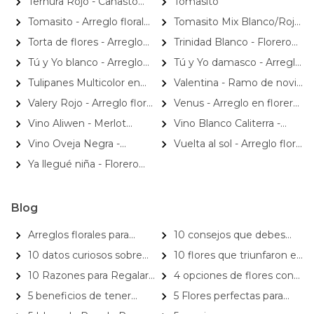
Ternura Rojo - Canasto
Tomasito
pizarra
hypericum verde
rojo
con rosas rojas e hypericum
Tomasito - Arreglo floral
Tomasito Mix Blanco/Rojo
verde
con 9 rosas ecuatorianas
- Arreglo floral con 9 rosas
Torta de flores - Arreglo
Trinidad Blanco - Florero
ecuatorianas mix de rojas y
floral en forma de torta de
ánfora con rosas blancas y
Tú y Yo blanco - Arreglo
Tú y Yo damasco - Arreglo
blancas
cumpleaños
maules verdes
floral con rosas blancas e
floral con rosas damasco e
Tulipanes Multicolor en
Valentina - Ramo de novia
hypericum rojo
hypericum verde
Ánfora - Florero con 20
con rosas rojas y blancas
Valery Rojo - Arreglo floral
Venus - Arreglo en florero
tulipanes multicolores
en cajita con rosas rojas y
con Rosas, Astromelias y
Vino Aliwen - Merlot
Vino Blanco Caliterra -
gypsophila
Claveles
Reserva 750cc
Reserva Sauvignon Blanc
Vino Oveja Negra -
Vuelta al sol - Arreglo floral
750cc
Cabernet Franc Carmenère
de cumpleaños con rosas
Ya llegué niña - Florero
Reserva 2019
blancas e hypericum verde;
con rosas rosado, damasco,
globo y pizarra de feliz
blanco y miniclaveles
cumpleaños
Blog
Arreglos florales para
10 consejos que debes
cumpleaños: ¡el regalo ideal!
conocer antes de comprar
10 datos curiosos sobre
10 flores que triunfaron en
flores cortadas
las flores que deberías
la gran pantalla
10 Razones para Regalar
4 opciones de flores con
conocer
Flores a Domicilio
mayor duración después de
5 beneficios de tener
5 Flores perfectas para
ser cortadas
flores o plantas en casa
regalar el día de las madres