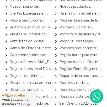
puedas realizar tu pedido
Niñas Inspirados en Flores
Nuevo horario de
Nuevos productos
atención y reparto de flores
adaptados a las normativas
Ofertas Especiales en
Para la flor más bella en
en fase 2 de Rosalinda
de la cuarentena
Flores a Domicilio para
su día
Paso a paso: ¿cómo
Peonías, la alegría de la
Navidad
enviar flores a domicilio?
primavera
Pintamos un mural en la
Plantas a Domicilio:
fallada de nuestra florería
Naturaleza y Decoración en
Plantas de Interior de
Protocolos sanitarios y de
Tu Hogar Esta Navidad
Poca Luz para esta
seguridad en
Ramilletes de Rosas:
Ramo 50 rosas rojas:
Temporada
#FloreríaRosalinda respecto
Cómo Hacerlos Paso a Paso
razones, momentos y
Ramo de Flores Silvestres:
Razones para comprar
al COVID-19
significados
Cómo Hacerlo Paso a Paso
arreglos florales con
Recomendaciones de
Regala flores para esta
Astromelias
flores para aniversario ¡Toma
Navidad: Una tradición llena
Regalar flores el 8M: ¿Por
Regalar flores el Día de la
nota!
de emoción y elegancia
qué algunas feministas lo
Mujer: ¿Está bien o mal?
Regalar flores en el Día de
Regalar Flores Segun tu
rechazan?
Debate abierto
la Mujer: ¿gesto bonito o
signo zodiacal
Regalos de Último
Reparto de emociones a
tradición obsoleta?
Minuto: Flores y Regalos a
domicilio
Rosalinda en cuarentena
Rosalinda recibe
Domicilio
voluntaria por el resto del
asesoramiento por parte de la
Rosalinda también
Rosalinda, venta de flores
mes de mayo
Universidad de Chile y la
entrega emociones en la
y entrega de emociones
4.9
Rosalinda: La Mejor entre
Rosas de distintos colores,
Fundación Independízate
Quinta Región
7066
Reseñas de
las Florerias en Santiago
perfectas para celebrar
Rosas, el significado de
San Valentín 2025: Los
usuarios de