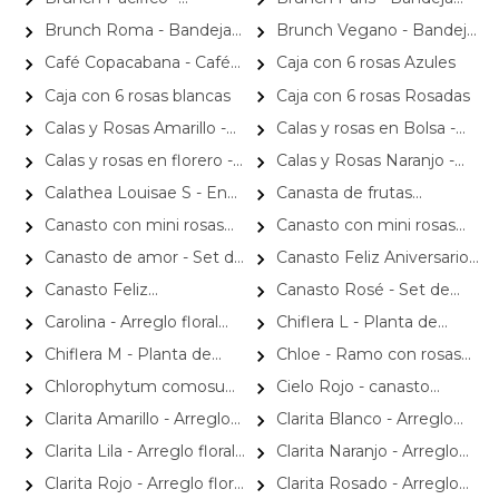
galletas sin gluten y frutos
infusiones, galletas y semillas
peluche elefantita, té,
Siddharta, mantequilla de
Bandejita con peluche de
con té Dilmah, infusiones
secos
Brunch Roma - Bandeja
Brunch Vegano - Bandeja
infusiones, galletas, semillas y
maní, tostadas, mermelada,
tiburón martillo, galletas,
Dilmah, galletas Jules
con té, chocolates, galletas,
con mantequilla de maní,
flores
frutos secos y miniarreglo
Café Copacabana - Café
Caja con 6 rosas Azules
chocolates, tostadas y
Destrooper, maní con
tostadas, queque y
galletas, tostadas,
floral.
de grano molido 250 gr.
mermelada
chocolate Bitter y frutos
Caja con 6 rosas blancas
Caja con 6 rosas Rosadas
mermelada
mermelada, frutos secos y
secos
miniarreglo.
Calas y Rosas Amarillo -
Calas y rosas en Bolsa -
Florero con calas, rosas
arreglo calas y rosas rojo
Calas y rosas en florero -
Calas y Rosas Naranjo -
amarillo y eucaliptus dolar
arreglo calas y rosas rojo
Florero con calas, rosas
Calathea Louisae S - En
Canasta de frutas
naranjo y eucaliptus dolar
macetero
mediana con mini arreglo
Canasto con mini rosas
Canasto con mini rosas
floral
Niña - Arreglo floral con
Niño - Arreglo floral con
Canasto de amor - Set de
Canasto Feliz Aniversario -
minirosas y globos metalicos
minirosas y globos metalicos
regalo en canasto con
Canasto de regalo de
Canasto Feliz
Canasto Rosé - Set de
espumante, copas, picoteo y
aniversario con espumante,
Cumpleaños - Canasto de
regalo en canasto con
Carolina - Arreglo floral
Chiflera L - Planta de
pétalos de rosa
snacks de picoteo y globo
regalo de cumpleaños con
espumante Rosé, copas,
con 50 rosas blancas
interior en macetero
Chiflera M - Planta de
Chloe - Ramo con rosas
espumante, snacks de
chocolates y pétalos de rosa
interior en macetero
damasco, hypericum verde y
picoteo y globo
Chlorophytum comosum
Cielo Rojo - canasto
minirosas blanco
(cinta) - Planta de interior en
gerberas, astromelias e
Clarita Amarillo - Arreglo
Clarita Blanco - Arreglo
macetero
hypericum rojo
floral en sombrerero con
floral en sombrerero con
Clarita Lila - Arreglo floral
Clarita Naranjo - Arreglo
rosas amarillo, limonium y
rosas blanco, limonium y vara
en sombrerero con rosas lila,
floral en sombrerero con
Clarita Rojo - Arreglo floral
Clarita Rosado - Arreglo
vara de oro
de oro
limonium y vara de oro
rosas naranjo, limonium y vara