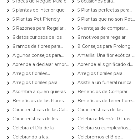
5 Ideas de Regalo Para el
5 ocasiones para
Día de la Madre
sorprender con un ramo de
5 plantas de interior que
5 Plantas perfectas para
rosas rojas
son tendencia en 2022
obsequiar a papá en su día
5 Plantas Pet Friendly
5 Plantas que no son Pet
Friendly
5 Razones para Regalar
5 ventajas de comprar
Flores a Domicilio
flores online
6 datos curiosos de los
6 motivos para regalar
tulipanes que te sorprenderá
arreglos florales a domicilio
6 ramos de flores para
8 Consejos para Prolongar
conocer
diferentes ocasiones
las Flores Frescas
Algunos consejos para
Amarilis: Una flor exótica y
declarar el amor a esa
una maravillosa planta de
Aprende a declarar amor
Aprende el significado de
persona especial
interior para sorprender
con los distintos tipos de
regalar flores amarillas y
Arreglos florales
Arreglos florales para
flores
cuáles son las ocasiones
hermosos para conmemorar
condolencias y defunciones
Arreglos florales para
Asistir a un funeral nunca
ideales para hacerlo
el Día de la Mujer
Navidad: dar vida a la
es fácil y menos escoger qué
Asombra a quien quieras
Beneficios de Comprar
celebración
tipo de arreglo floral enviar
con ramos de rosas azules
Flores por Internet en
Beneficios de las Flores
Beneficios de tener flores
Temporada Alta
en una Condolencia
en el hogar
Características de las Calas
Características de las
y su perfecta armonía en
Gerberas: flores únicas y
Características de los
Celebra a Mamá: 10 Frases
arreglos florales
coloridas
girasoles y su significado
para el Día de las Madres
Celebra el Día de la
Celebra su cumpleaños
Madres con Regalos que
con flores
Celebrando a las
Celebremos el 8 de