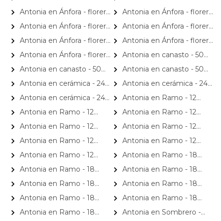
hypericum
con 18 rosas rojo e hypericum
con 18 rosas rosado e
Antonia en Ánfora - florero
Antonia en Ánfora - florero
hypericum
con 9 rosas amarillo e
con 9 rosas blanco e
Antonia en Ánfora - florero
Antonia en Ánfora - florero
hypericum
hypericum
con 9 rosas damasco e
con 9 rosas lila e hypericum
Antonia en Ánfora - florero
Antonia en Ánfora - florero
hypericum
con 9 rosas naranjo e
con 9 rosas rojo e hypericum
Antonia en Ánfora - florero
Antonia en canasto - 50
hypericum
con 9 rosas rosado e
rosas ecuatoriana blanco e
Antonia en canasto - 50
Antonia en canasto - 50
hypericum
hypericum
rosas ecuatoriana rojo e
rosas rojo y blanco e
Antonia en cerámica - 24
Antonia en cerámica - 24
hypericum
hypericum
rosas color damasco e
rosas ecuatorianas rojo e
Antonia en cerámica - 24
Antonia en Ramo - 12
hypericum
hypericum
rosas rojo y amarillo e
rosas ecuatorianas amarillo e
Antonia en Ramo - 12
Antonia en Ramo - 12
hypericum
hypericum
rosas ecuatorianas blanco e
rosas ecuatorianas damasco
Antonia en Ramo - 12
Antonia en Ramo - 12
hypericum
e hypericum
rosas ecuatorianas fucsia e
rosas ecuatorianas lila e
Antonia en Ramo - 12
Antonia en Ramo - 12
hypericum
hypericum
rosas ecuatorianas naranjo e
rosas ecuatorianas rosado e
Antonia en Ramo - 12
Antonia en Ramo - 18
hypericum
hypericum
rosas mix blanco y rojo con
rosas ecuatorianas amarillo e
Antonia en Ramo - 18
Antonia en Ramo - 18
hypericum
hypericum
rosas ecuatorianas blanco e
rosas ecuatorianas damasco
Antonia en Ramo - 18
Antonia en Ramo - 18
hypericum
e hypericum
rosas ecuatorianas lila e
rosas ecuatorianas naranjo e
Antonia en Ramo - 18
Antonia en Ramo - 18
hypericum
hypericum
rosas ecuatorianas rojo e
rosas ecuatorianas rosado e
Antonia en Ramo - 18
Antonia en Sombrero -
hypericum
hypericum