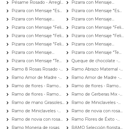
floral de condolencias
Arreglo floral de condolencias
Pésame Rosado - Arreglo
Pizarra con Mensaje
con rosas blancas y rojas, y
floral de condolencias
"Amor mío"
Pizarra con Mensaje "Es
Pizarra con Mensaje "Es
mix de flores blancas de
un niño"
una niña"
temporada
Pizarra con Mensaje
Pizarra con Mensaje
"Felicidades mamita"
"Felicidades"
Pizarra con Mensaje "Feliz
Pizarra con Mensaje "Feliz
aniversario"
cumple"
Pizarra con Mensaje "Feliz
Pizarra con Mensaje "Feliz
día"
Graduación!"
Pizarra con Mensaje "Feliz
Pizarra con Mensaje
Navidad"
"Gracias"
Pizarra con Mensaje
Pizarra con Mensaje "Te
"Mejórate Pronto"
amo"
Pizarra con Mensaje "Te
Queque de chocolate -
quiero"
Bizcocho de chocolate
Ramo 8 Rosas Rosado -
Ramo Abrazo Maternal -
Schlünder de 400 grs
Ramo extendido con 8 rosas
Ramo extendido con rosas
Ramo Amor de Madre -
Ramo Amor de Madre -
ecuatorianas
rosado, miniclaveles, vara de
Ramo extendido de rosas
Ramo extendido de rosas
Ramo de flores - Ramo
Ramo de flores - Ramo
oro y pizarra: Te amo mamita¡
blanco y amarillo, hypericum
blanco y damasco, hypericum
con liliums amarillos y rosas
con liliums blancos y rosas
Ramo de flores - Ramo
Ramo de Gerberas Mix -
rojo, pizarra y globo
verde, pizarra y globo
ecuatorianas rojas
ecuatorianas amarillas
con liliums blancos y rosas
Ramo con 30 gerberas
Ramo de mano Girasoles
Ramo de Miniclaveles -
ecuatorianas blancas
multicolor y ruscus
y Rosas - ramo de mano con
Ramo de flores extendido
Ramo de Miniclaveles -
Ramo de novia con rosas
girasoles y rosas blanco
con miniclaveles y rosas
Ramo de flores extendido
blanco y azul
Ramo de novia con rosas
Ramo Flores de Éxito -
amarillas
con miniclaveles y rosas rojas
en dos tonos
Ramo de flores para
Ramo Moneria de rosas
RAMO Selección florista