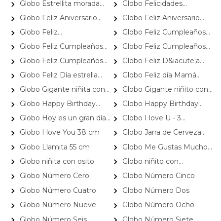
Globo Estrellita morada
Globo Felicidades
shape 22cm
Graduado 38cm
Globo Feliz Aniversario
Globo Feliz Aniversario
Amor 22cm
Gracias por los Maravillosos
Globo Feliz
Globo Feliz Cumpleaños
momentos juntos 38cm
Cumplea&ntilde;os Estrella
Cuadrangular
Globo Feliz Cumpleaños
Globo Feliz Cumpleaños
Cupcakes 35 cm
Velitas
Globo Feliz Cumpleaños
Globo Feliz D&iacute;a
Velitas 35 cm
Colores 35 cm
Globo Feliz Día estrella
Globo Feliz día Mamá
morada 20cm
corazón con flores 20cm
Globo Gigante niñita con
Globo Gigante niñito con
osito
mamadera
Globo Happy Birthday
Globo Happy Birthday
Cupcake
forma de Botella de Whisky
Globo Hoy es un gran día
Globo I love U - 3
para celebrar brindemos por ti
corazones
Globo I love You 38 cm
Globo Jarra de Cerveza
Papá 22cm
Grande
Globo Llamita 55 cm
Globo Me Gustas Mucho
20cm
Globo niñita con osito
Globo niñito con
mamadera
Globo Número Cero
Globo Número Cinco
Globo Número Cuatro
Globo Número Dos
Globo Número Nueve
Globo Número Ocho
Globo Número Seis
Globo Número Siete