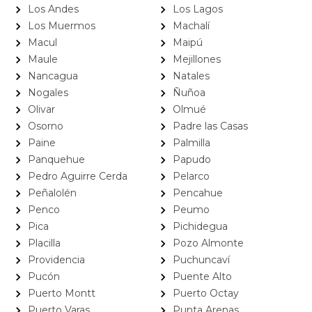
Los Andes
Los Lagos
Los Muermos
Machalí
Macul
Maipú
Maule
Mejillones
Nancagua
Natales
Nogales
Ñuñoa
Olivar
Olmué
Osorno
Padre las Casas
Paine
Palmilla
Panquehue
Papudo
Pedro Aguirre Cerda
Pelarco
Peñalolén
Pencahue
Penco
Peumo
Pica
Pichidegua
Placilla
Pozo Almonte
Providencia
Puchuncaví
Pucón
Puente Alto
Puerto Montt
Puerto Octay
Puerto Varas
Punta Arenas