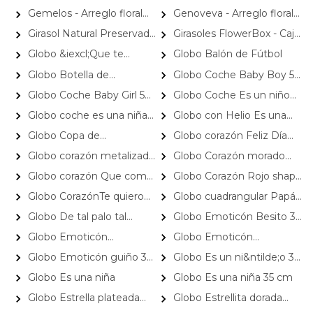
Galleta Lotus caramelizada
- Galletas Gullón sin gluten de
Gemelos - Arreglo floral
Genoveva - Arreglo floral
de 124 grs
200 grs
para nacimiento de gemelos
en canasto de mimbre con
Girasol Natural Preservado
Girasoles FlowerBox - Caja
con peluches de osito,
girasoles, mini rosas,
- girasol preservado en pecera
de flores con 12 girasoles
Globo &iexcl;Que te
Globo Balón de Fútbol
gerberas blancas, rosas
gypsophila e hypericum
vidrio con piedrecitas
mejores! arcoiris 35 cm
azules, maules verdes e
Globo Botella de
Globo Coche Baby Boy 50
hypericum rosado
champagne gigante
cm
Globo Coche Baby Girl 50
Globo Coche Es un niño
ROSADO
cm
22cm
Globo coche es una niña
Globo con Helio Es una
22cm
niña
Globo Copa de
Globo corazón Feliz Día
Champange
Mamá con corazoncitos
Globo corazón metalizado
Globo Corazón morado
20cm
shape 22cm
shape 22cm
Globo corazón Que como
Globo Corazón Rojo shape
me gusta el cafe: contigo
22cm
Globo CorazónTe quiero
Globo cuadrangular Papá
corazoncitos de colores
de Grande quiero ser como
Globo De tal palo tal
Globo Emoticón Besito 35
20cm
tú 22cm
astilla. Feliz día papá, ¡Salud!
cm
Globo Emoticón
Globo Emoticón
22cm
Carcajada 35 cm
Enamorado 35 cm
Globo Emoticón guiño 35
Globo Es un ni&ntilde;o 35
cm
cm
Globo Es una niña
Globo Es una niña 35 cm
Globo Estrella plateada
Globo Estrellita dorada
SHAPE 45cm
shape 22cm