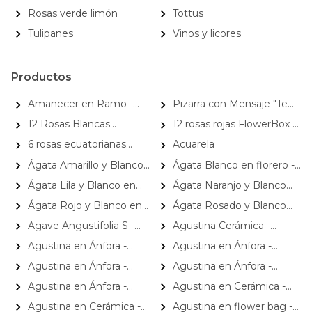
Rosas verde limón
Tottus
Tulipanes
Vinos y licores
Productos
Amanecer en Ramo -
Pizarra con Mensaje "Te
Ramo con girasoles, rosas
amo mamita"
12 Rosas Blancas
12 rosas rojas FlowerBox -
rojo e hypericum
Flowerbox - Caja de flores
Caja de flores con 12 rosas
6 rosas ecuatorianas
Acuarela
con 12 rosas ecuatorianas
ecuatorianas rojas
m&aacute;s Alfajores la
Ágata Amarillo y Blanco
Ágata Blanco en florero -
blancas
Romer&iacute;a
en florero - rosas, astromelias
rosas y astromelias blanco y
Ágata Lila y Blanco en
Ágata Naranjo y Blanco
vara de oro
florero - rosas y astromelias
en florero - rosas, astromelias
Ágata Rojo y Blanco en
Ágata Rosado y Blanco
florero - rosas y astromelias
en florero - rosas y
Agave Angustifolia S -
Agustina Cerámica -
astromelias
Suculenta de exterior en
Arreglo 10 rosas amarillo y
Agustina en Ánfora -
Agustina en Ánfora -
macetero
astromelia
Florero 18 rosas damasco y
Florero 18 rosas rosadas y
Agustina en Ánfora -
Agustina en Ánfora -
astromelias
astromelias
Florero con 18 rosas rojo y
Florero con 9 rosas blanco y
Agustina en Ánfora -
Agustina en Cerámica -
astromelias
astromelia
Florero con 9 rosas rosado y
Arreglo 10 rosas blanco y
Agustina en Cerámica -
Agustina en flower bag -