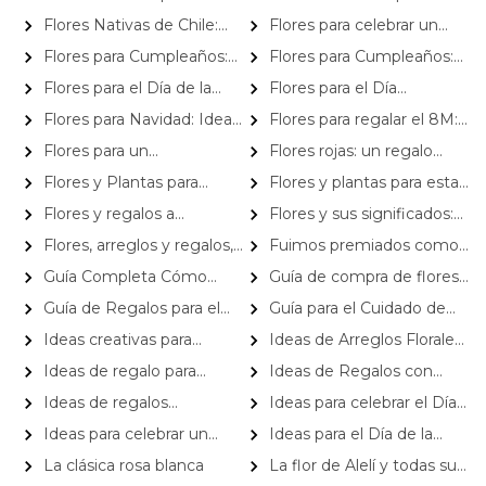
Impresionar a Tus Seres
honrar a quien ya no está
Flores Nativas de Chile:
Flores para celebrar un
Queridos
Belleza y Conservación
cumplaños
Flores para Cumpleaños:
Flores para Cumpleaños:
Ideas Creativas y Originales
Sorprende con Estilo
Flores para el Día de la
Flores para el Día
Mujer: Dónde encontrarlas al
Internacional de la Mujer, 8
Flores para Navidad: Ideas
Flores para regalar el 8M:
mejor precio
de Marzo
para Decorar tu Hogar
¡Acierta con el significado!
Flores para un
Flores rojas: un regalo
cumpleaños ¿Cuáles regalar?
ideal en San Valentín
Flores y Plantas para
Flores y plantas para esta
acompañar tu Año Nuevo
Navidad
Flores y regalos a
Flores y sus significados:
domicilio: a solo clics de
ideales para regalos San
Flores, arreglos y regalos,
Fuimos premiados como
distancia
Valentín
todo para este Día de los
la mejor PyME de
Guía Completa Cómo
Guía de compra de flores
Enamorados
ecommerce de Chile 2016
Cuidar Orquídeas
a domicilio: lo que debes
Guía de Regalos para el
Guía para el Cuidado de
saber
Día del Padre
Arreglos Florales en Verano
Ideas creativas para
Ideas de Arreglos Florales
regalar flores en cumpleaños
para Bodas en Tendencia en
Ideas de regalo para
Ideas de Regalos con
2024
celebrar el Día del Padre
Flores para el Día del Amor
Ideas de regalos
Ideas para celebrar el Día
corporativos para Navidad y
del niño en casa
Ideas para celebrar un
Ideas para el Día de la
Fin de Año
aniversario en cuarentena
Secretaria
La clásica rosa blanca
La flor de Alelí y todas sus