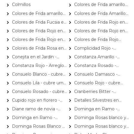
en sombrerero con rosas
floral en sombrerero con
Colmillos
Colores de Frida amarillo
de oro
Rojo, limonium y vara de oro
rosas Rosado, limonium y
en florero - Ánfora con rosas,
Colores de Frida amarillo
Colores de Frida Amarillo
vara de oro
claveles, estate y limonium
en sombrerero - Arreglo floral
Flower Bag - Arreglo floral
Colores de Frida Fucsia en
Colores de Frida Rojo en
con rosas, claveles, estate y
con rosas, claveles, estate y
Columna - ceramica con
Carretilla - Carretilla de
Colores de Frida Rojo en
Colores de Frida Rojo en
limonium
limonium
rosas claveles, statice y
madera con rosas, claveles,
florero - Ánfora con rosas,
Regadera - Regadera con
Colores de Frida Rojo en
Colores de Frida Rojo
gypsophilia
estate y gypsophilia
claveles, estate y limonium
rosas, claveles, estate y
sombrerero - Arreglo floral
Flower Bag - Arreglo floral
Colores de Frida Rosa en
Complicidad Rojo -
gypsophila
con rosas, claveles, estate y
con rosas, claveles, estate y
Florero - Florero rosado con
Arreglo floral con rosas rojas e
Conejita en el Jardín -
Constanza Amarillo -
limonium
limonium
rosas, claveles, estate y
hypericum
Arreglo floral tonos rosa y
Arreglo floral en canasto con
Constanza Rojo - Arreglo
Constanza Rosado -
gypsophila
conejita
gerberas, rosas, minirosas y
floral en canasto con
Arreglo floral en canasto con
Consuelo Blanco - cubre
Consuelo Damasco -
astromelias amarillas
gerberas, rosas, minirosas y
gerberas, rosas, minirosas y
urna 40 rosas ecuatorianas
cubre urna 40 rosas
Consuelo Lila - cubre urna
Consuelo Rojo - cubre
astromelias rojas
astromelias rosadas
blanco
ecuatorianas damasco
40 rosas ecuatorianas lila
urna con 40 rosas
Consuelo Rosado - cubre
Cranberries Bitter -
ecuatorianas rojo
urna 40 rosas ecuatorianas
Cranberries bañados
Cupido rojo en florero -
Detalles Silvestres en
rosado
chocolate 62% cacao Piwen
rosas, mini rosas, hypericum,
florero - rosas, mini rosas,
Diane ramo de novia -
Dominga en Ramo -
globo te amo y pizarra
maule
minirosas rosadas, rosas
Ramo de Rosas Blanco y
Dominga en Ramo -
Dominga Rosas blanco y
blancas, e hypericum verde
Tulipanes naranjo
Ramo de Rosas Rojo y
Tulipanes amarillo - Arreglo
Dominga Rosas Blanco y
Dominga Rosas blanco y
Tulipanes amarillo
floral
Tulipanes Fucsia - Arreglo
Tulipanes naranjo - Arreglo