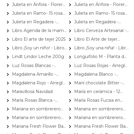
blancas, minirosas rosadas
con 10 rosas amarillas y
Julieta en Ánfora - Florero
Julieta en Ánfora - Florero
limonium
con 10 rosas naranjo y
con 10 rosas rojo y limonium
Julieta en Ramo- 15 rosas
Julieta en Ramo- 15 rosas
limonium
ecuatorianas blanco y
ecuatorianas rojo y limonium
Julieta en Regadera -
Julieta en Regadera -
limonium
Arreglo 10 rosas blanco y
Arreglo 10 rosas rojo y gypo
Libro Agenda de la mamá
Libro Cerveza Artesanal -
gypo
y el bebé
Elaboración Propia
Libro El arte de tejer 2025
Libro El Arte de tejer
CROCHET 2025
Libro ¡Soy un niño! - Libro
Libro ¡Soy una niña! - Libro
de regalo para nacimiento de
de regalo para nacimiento de
Lindt Lindor Leche 200g
Longuifolio M - Planta de
niño
niña
interior en macetero
Luz Rosas Blancas -
Luz Rosas Rojas - Arreglo
Arreglo floral en canasto
floral en canasto circular con
Magdalena Amarillo -
Magdalena Blanco -
circular con gerberas blancas,
gerberas blancas, rosas rojas y
Arreglo floral con rosas,
Arreglo floral con rosas,
Magdalena Rojo - Arreglo
Maní chocolate Bitter -
rosas blancas y astromelias
astromelias blancas
gerbera y astromelias
gerbera y astromelias blancas
floral con rosas, gerbera y
maní bañado en chocolate
blancas
Maravillosa Navidad
María en cerámica - 12
amarillas
astromelias rojas
62% cacao Piwen
rosas rojo, leucadendro y
María Rosas Blanca -
María Rosas Fucsia en
limonium
Arreglo floral con 18 rosas
Regadera - Arreglo floral en
Mariana en sombrerero
Mariana en sombrerero
blancas y gypsophila
regadera de metal envejecida
amarillo - Arreglo floral con
naranjo - Arreglo floral con
Mariana en sombrerero
Mariana en sombrerero
con rosas fucsias y gypso
gerberas amarillo, minirosas y
gerberas naranjo, minirosas y
rojo - Arreglo floral con
rosado - Arreglo floral con
Mariana Fresh Flower Bag
Mariana Fresh Flower Bag
limonium
limonium
gerberas y minirosas rojo,
gerberas rosado, minirosas y
Amarillo - Arreglo Floral con
Blanco - Arreglo Floral con