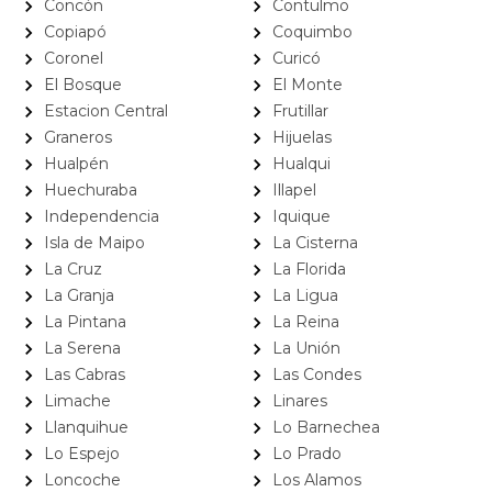
Concón
Contulmo
Copiapó
Coquimbo
Coronel
Curicó
El Bosque
El Monte
Estacion Central
Frutillar
Graneros
Hijuelas
Hualpén
Hualqui
Huechuraba
Illapel
Independencia
Iquique
Isla de Maipo
La Cisterna
La Cruz
La Florida
La Granja
La Ligua
La Pintana
La Reina
La Serena
La Unión
Las Cabras
Las Condes
Limache
Linares
Llanquihue
Lo Barnechea
Lo Espejo
Lo Prado
Loncoche
Los Alamos