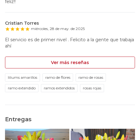
feliz!!
Cristian Torres
miércoles, 28 de may. de 2025
El servicio es de primer nivel . Felicito a la gente que trabaja
ahí
Ver más reseñas
liliums amarillos
ramo de flores
ramo de rosas
ramo extendido
ramos extendidos
rosas rojas
Entregas