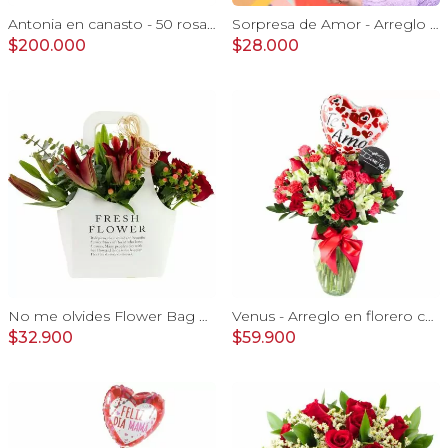
Antonia en canasto - 50 rosas ecuatoriana rojo e hypericum
Sorpresa de Amor - Arreglo floral con globo Te Amo, rosas rojo y astromelias
$200.000
$28.000
No me olvides Flower Bag Rojo - Arreglo Floral con liliums y rosas rojo, hypericum y eucaliptus dolar
Venus - Arreglo en florero con Rosas, Astromelias y Claveles
$32.900
$59.900