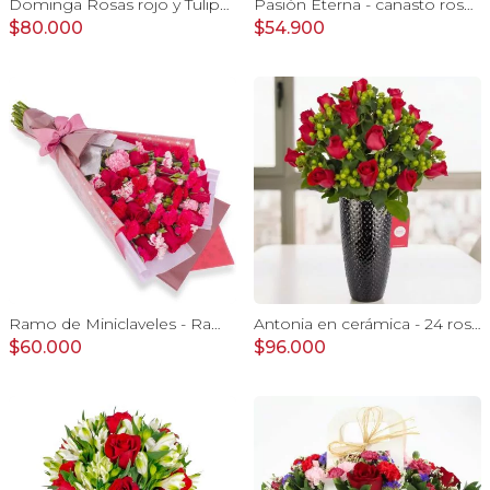
Dominga Rosas rojo y Tulipanes amarillo - Arreglo floral
Pasión Eterna - canasto rosas rojo astromeia globo corazon
$80.000
$54.900
Ramo de Miniclaveles - Ramo de flores extendido con miniclaveles y rosas rojas
Antonia en cerámica - 24 rosas ecuatorianas rojo e hypericum
$60.000
$96.000