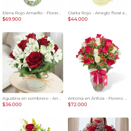
Elena Rojo Amarillo - Florero rosas rojo y tulipanes amarillo
Clarita Rojo - Arreglo floral en sombrerero con rosas Rojo, limonium y vara de oro
$69.900
$44.000
Agustina en sombrero - Arreglo 9 rosas rojo y astromelias
Antonia en Ánfora - Florero con 18 rosa blanco y rojo
$36.000
$72.000