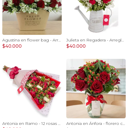
Agustina en flower bag - Arreglo 10 rosas rojo y astromelias
Julieta en Regadera - Arreglo 10 rosas rojo y gypo
$40.000
$40.000
Antonia en Ramo - 12 rosas mix blanco y rojo con hypericum
Antonia en Ánfora - florero con 9 rosas rojo e hypericum