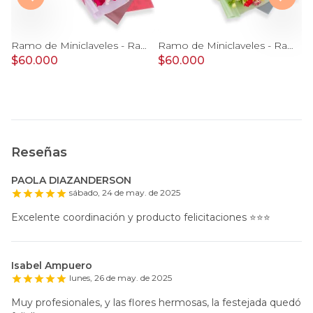
s Individual en Ramo - Pack de 15 mini ramos de rosas individuales, hypericum y limonium
Ramo de Miniclaveles - Ramo de flores extendido con miniclaveles y rosas rojas
Ramo de Miniclaveles - Ramo de flores extendido con miniclaveles y rosas amarillas
$60.000
$60.000
$
Reseñas
PAOLA DIAZANDERSON
sábado, 24 de may. de 2025
Excelente coordinación y producto felicitaciones ⭐️⭐️⭐️
Isabel Ampuero
lunes, 26 de may. de 2025
Muy profesionales, y las flores hermosas, la festejada quedó