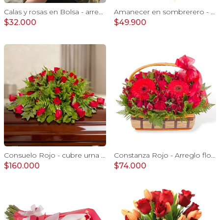
Calas y rosas en Bolsa - arreglo calas y rosas rojo
Amanecer en sombrerero - Arreglo floral de girasoles, rosas rojo, e hypericum
$32.000
$49.900
Consuelo Rojo - cubre urna con 40 rosas ecuatorianas rojo
Constanza Rojo - Arreglo floral en canasto con gerberas, rosas, minirosas y astromelias rojas
$160.000
$74.000