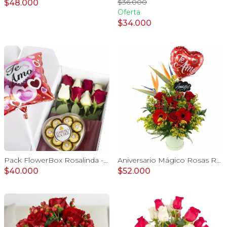
$36.000
$48.000
Oferta
$34.000
Pack FlowerBox Rosalinda - Caja con 8 rosas mix rojo y blanco, Ferrero Rocher corazón 100g y globo Te amo
Aniversario Mágico Rosas Rojo - Arreglo floral con globo Te amo, pizarra, aves del paraíso, rosas y gerberas rojo
$40.000
$52.000