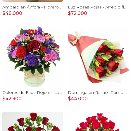
Amparo en Ánfora - Florero 12 rosas ecuatorianas rojo
Luz Rosas Rojas - Arreglo floral en canasto circular con gerberas blancas, rosas rojas y astromelias blancas
$48.000
$72.000
Colores de Frida Rojo en sombrerero - Arreglo floral con rosas, claveles, estate y limonium
Dominga en Ramo -Ramo de Rosas Rojo y Tulipanes amarillo
$42.900
$44.000