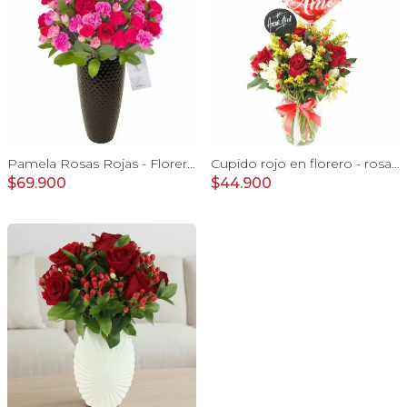
Pamela Rosas Rojas - Florero negro mediano con rosas rojas y mini claveles rosados y fucsias
Cupido rojo en florero - rosas, mini rosas, hypericum, globo te amo y pizarra
$69.900
$44.900