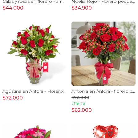
Calas y rosas en florero - arreglo calas y rosas rojo
Noelia Rojo - Florero pequeño con Rosas, mini rosas, mini claveles y limonium
$44.000
$34.900
Agustina en Ánfora - Florero con 18 rosas rojo y astromelias
Antonia en Ánfora - florero con 18 rosas rojo e hypericum
$72.000
$72.000
Oferta
$62.000