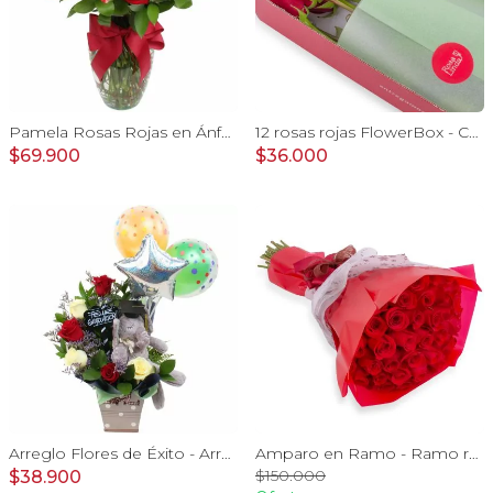
Pamela Rosas Rojas en Ánfora - Florero de vidrio con con rosas rojas y mini claveles fucsias y rojos
12 rosas rojas FlowerBox - Caja de flores con 12 rosas ecuatorianas rojas
$69.900
$36.000
Arreglo Flores de Éxito - Arreglo floral para graduaciones con rosas rojas y blancas, peluche de elefante, pizarra y globos
Amparo en Ramo - Ramo redondo con 50 ecuatorianas rojo
$150.000
$38.900