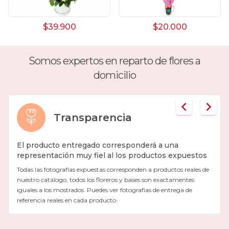
Día de la mujer
Día de la secretaria
$39.900
$20.000
Flores y Regalos de Navidad
Somos expertos en reparto de flores a
Gerberas
domicilio
Girasoles
Globos
Transparencia
Graduación
El producto entregado corresponderá a una
representación muy fiel al los productos expuestos
Hipericum
Todas las fotografías expuestas corresponden a productos reales de
Libros
nuestro catálogo, todos los floreros y bases son exactamentes
iguales a los mostrados. Puedes ver fotografías de entrega de
referencia reales en cada producto.
Liliums
Maules