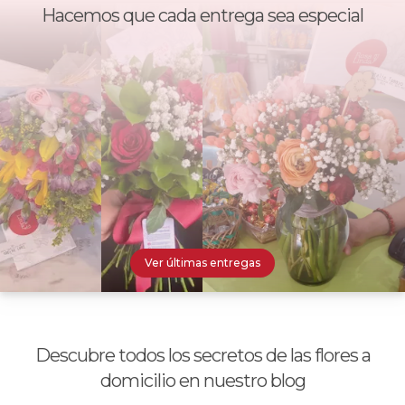
Hacemos que cada entrega sea especial
Mensajes
Minirosas
Nacimiento de niños
Nacimientos
Nacimientos de niñas
Packs de productos
Ver últimas entregas
Peluches
Peonias
Plantas, Suculentas y Cactus
Descubre todos los secretos de las flores a
domicilio en nuestro blog
Promociones y Ofertas