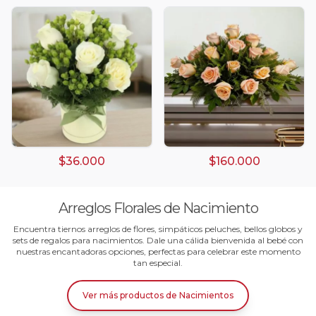
Arreglos Florales
Arreglos florales amarillos
Arreglos florales de color rojo
Arreglos Florales de Cumpleaños
Arreglos Florales en Florero
$36.000
$160.000
Arreglos florales en tono blanco
Arreglos florales en tono lila
Arreglos Florales de Nacimiento
Encuentra tiernos arreglos de flores, simpáticos peluches, bellos globos y
Arreglos florales en tono naranja
sets de regalos para nacimientos. Dale una cálida bienvenida al bebé con
nuestras encantadoras opciones, perfectas para celebrar este momento
tan especial.
Arreglos Florales para Aniversario
Ver más productos
de
Nacimientos
Arreglos florales para dar agradecimiento