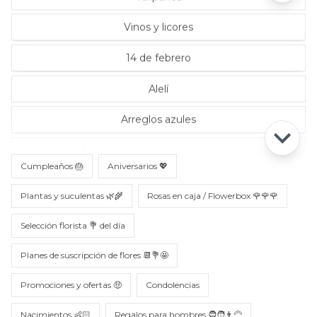
Vinos y licores
14 de febrero
Alelí
Arreglos azules
Arreglos con rosas ecuatorianas
Cumpleaños 🎂
Aniversarios 💖
Plantas y suculentas 🌿🌾
Rosas en caja / Flowerbox 🌹🌹🌹
Selección florista 💐 del día
Planes de suscripción de flores 📆💐🤩
Promociones y ofertas 🤑
Condolencias
Nacimientos 👶🏻
Regalos para hombres 🧔🧑👨‍🦳