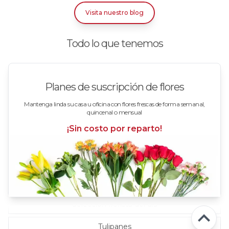
Rosas Bicolor Blancas-Rojas
Visita nuestro blog
Rosas Blancas
Todo lo que tenemos
Rosas Damasco
Rosas en arreglos
Planes de suscripción de flores
Rosas en floreros
Mantenga linda su casa u oficina con flores frescas de forma semanal,
quincenal o mensual
Rosas Fucsia
¡Sin costo por reparto!
Rosas Lila
Rosas Rojas
Rosas Rosadas
Selección florista del día
Tulipanes