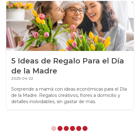
Ramos de Flores
Ramos de Novia
Ramos de Rosas
Regalos a Domicilio
5 Ideas de Regalo Para el Día
Regalos para Hombres
de la Madre
Regalos para niños
2025-04-22
Rosas
Sorprende a mamá con ideas económicas para el Día
de la Madre. Regalos creativos, flores a domicilio y
detalles inolvidables, sin gastar de más.
Rosas Amarillas
Rosas Arcoíris
Rosas Azules