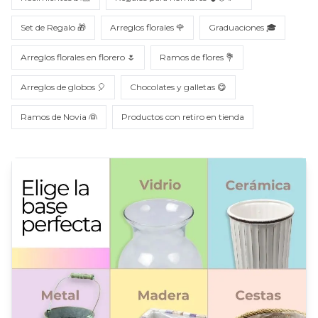
Set de Regalo 🎁
Arreglos florales 🌹
Graduaciones 🎓
Arreglos florales en florero 🌷
Ramos de flores 💐
Arreglos de globos 🎈
Chocolates y galletas 😋
Ramos de Novia 👰
Productos con retiro en tienda