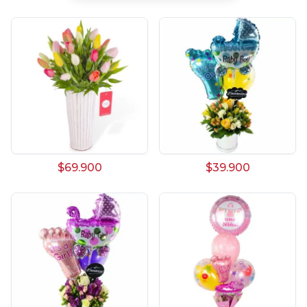
Arreglos Florales para Defunciones
Arreglos Florales para Eventos
Arreglos florales románticos
Arreglos rosados
Astromelias
Ave del Paraíso (Strelitzia)
$69.900
$39.900
Brunch
Calas
Chocolates y galletas
Día de la madre