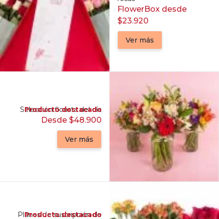
FlowerBox desde
$23.920
Ver más
Selección florista del día
Producto destacado
Desde $48.900
Ver más
Planes de suscripción de
Producto destacado