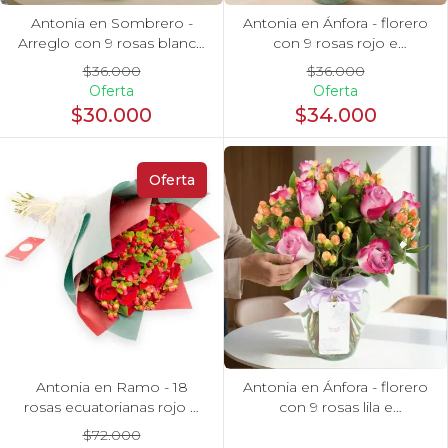
Antonia en Sombrero -
Antonia en Ánfora - florero
Arreglo con 9 rosas blanco
con 9 rosas rojo e
e hypericum
hypericum
$36.000
$36.000
Oferta
Oferta
$30.000
$34.000
Oferta
Antonia en Ramo - 18
Antonia en Ánfora - florero
rosas ecuatorianas rojo e
con 9 rosas lila e
hypericum
hypericum
$72.000