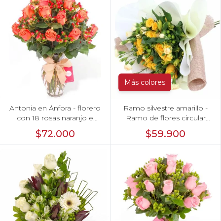
Más colores
Antonia en Ánfora - florero
Ramo silvestre amarillo -
con 18 rosas naranjo e
Ramo de flores circular
hypericum
con rosas amarillas,
$72.000
$59.900
claveles, astromelias e
hypericum verde