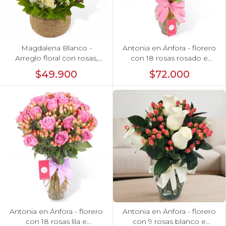
Magdalena Blanco -
Antonia en Ánfora - florero
Arreglo floral con rosas,
con 18 rosas rosado e
gerbera y astromelias
hypericum
$49.900
$72.000
blancas
Antonia en Ánfora - florero
Antonia en Ánfora - florero
con 18 rosas lila e
con 9 rosas blanco e