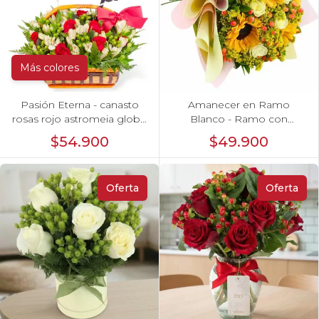
Más colores
Pasión Eterna - canasto
Amanecer en Ramo
rosas rojo astromeia globo
Blanco - Ramo con
corazon
girasoles, rosas Blanco e
$54.900
$49.900
hypericum
Oferta
Oferta