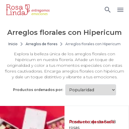
Arreglos florales con Hipericum
Inicio
Arreglos de flores
Arreglos florales con Hipericum
Explora la belleza única de los arreglos florales con
hipéricum en nuestra florería. Añade un toque de
originalidad y color a tus momentos especiales con estas
flores cautivadoras. Encarga arreglos florales con hipéricum
y dale un toque distintivo y vibrante a tus emociones.
Productos ordenados por:
Producto destacado
Rosas en caja de 8 a 18
rosas