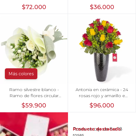
hypericum
hypericum
$72.000
$36.000
Más colores
Ramo silvestre blanco -
Antonia en cerámica - 24
Ramo de flores circular
rosas rojo y amarillo e
con rosas blancas, claveles
hypericum
$59.900
$96.000
blancos, astromelias e
hypericum verde
Producto destacado
Rosas en caja de 8 a 18
rosas