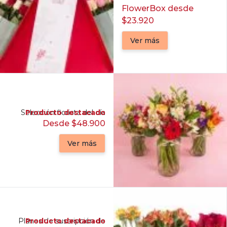
FlowerBox desde
$23.920
Ver más
Selección florista del día
Producto destacado
Desde $48.900
Ver más
Planes de suscripción de
Producto destacado