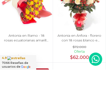
Antonia en Ramo - 18
Antonia en Ánfora - florero
rosas ecuatorianas amarillo
con 18 rosas blanco e
e hypericum
hypericum
$72.000
Oferta
$72.000
$62.000
4.9
7066
Reseñas de
usuarios de
Oferta