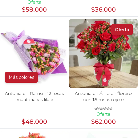
Oferta
$58.000
$36.000
Oferta
Más colores
Antonia en Ramo - 12 rosas
Antonia en Ánfora - florero
ecuatorianas lila e
con 18 rosas rojo e
hypericum
hypericum
$72.000
Oferta
$48.000
$62.000