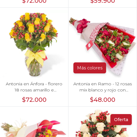
$72.000
$59.900
rosas e hypericum rosado
Más colores
Antonia en Ánfora - florero
Antonia en Ramo - 12 rosas
18 rosas amarillo e
mix blanco y rojo con
hypericum
hypericum
$72.000
$48.000
Oferta