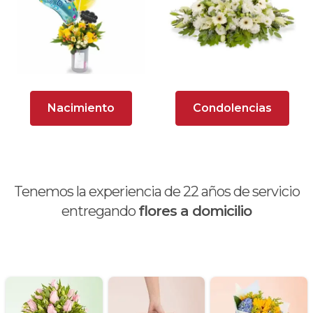
Arreglos florales para dar agradecimiento
Arreglos Florales para Defunciones
Arreglos Florales para Eventos
Nacimiento
Condolencias
Arreglos florales románticos
Arreglos fucsia
Arreglos rosados
Tenemos la experiencia de
22
años de servicio
Astromelias
entregando
flores a domicilio
Ave del Paraíso (Strelitzia)
Best Sellers
Calas