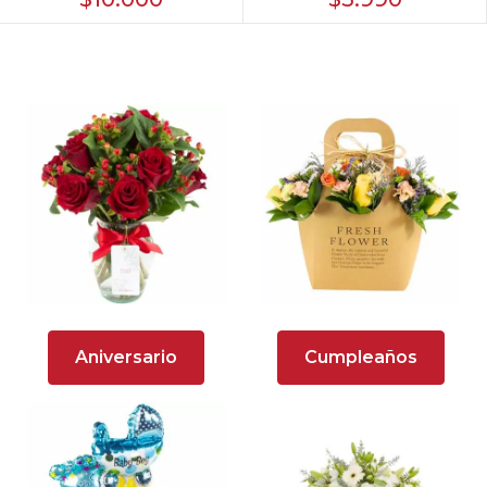
Arreglos florales amarillos
Arreglos florales con rosas bicolor
Arreglos florales de color rojo
Arreglos Florales de Cumpleaños
Arreglos Florales en Florero
Arreglos florales en tono blanco
Arreglos florales en tono lila
Aniversario
Cumpleaños
Arreglos florales en tono naranja
Arreglos florales en tono verde
Arreglos Florales para Aniversario