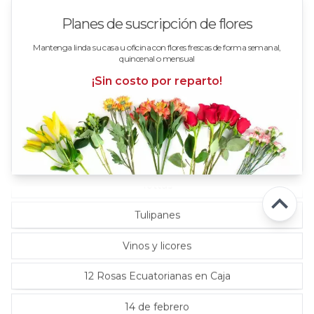
Rosas en floreros
Planes de suscripción de flores
Rosas Fucsia
Mantenga linda su casa u oficina con flores frescas de forma semanal,
quincenal o mensual
Rosas Lila
¡Sin costo por reparto!
Rosas Rojas
Rosas Rosadas
Rosas verde limón
Tottus
Tulipanes
Vinos y licores
12 Rosas Ecuatorianas en Caja
14 de febrero