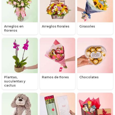
categoria de prueba
Cestas de frutas
Chocolates y galletas
Arreglos en
Arreglos florales
Girasoles
floreros
Día de la madre
Día de la secretaria
Flores y Regalos de Navidad
Galletas
Plantas,
Ramos de flores
Chocolates
Gerberas
suculentas y
cactus
Girasoles
Globos
Globos con Helio