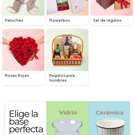
Hipericum
Peluches
Flowerbox
Set de regalos
Hortensias (Hydrangea)
Liliums
Lisianthus
Maules
Rosas Rojas
Regalos para
Mensajes
hombres
Minirosas
Nacimiento de niños
Nacimientos
Nacimientos de niñas