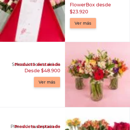
FlowerBox desde
$23.920
Ver más
Selección florista del día
Producto destacado
Desde $48.900
Ver más
Planes de suscripción de
Producto destacado