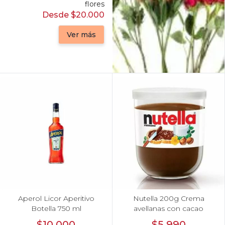
flores
Desde $20.000
Ver más
6 Rosas Ecuatorianas en Caja
Anturios
Arreglos arcoiris
Arreglos azules
Arreglos con rosas ecuatorianas
Arreglos damasco
Aperol Licor Aperitivo
Nutella 200g Crema
Arreglos de Globos
Botella 750 ml
avellanas con cacao
Arreglos Florales
$10.000
$5.990