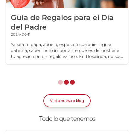
Regalos para niños
Guía de Regalos para el Día
Rosas
del Padre
Rosas Amarillas
2024-06-11
Rosas Arcoíris
Ya sea tu papá, abuelo, esposo o cualquier figura
paterna, sabemos lo importante que es demostrarle
tu aprecio con un regalo valioso. En Rosalinda, no solo
Rosas Azules
ofrecemos flores, sino también una variedad de
regalos únicos y especiales que harán de este Día del
Rosas Bicolor Blancas-Rojas
Padre una ocasión imborrable.
Rosas Blancas
Rosas Damasco
Visita nuestro blog
Rosas Ecuatorianas en Caja
Todo lo que tenemos
Rosas en arreglos