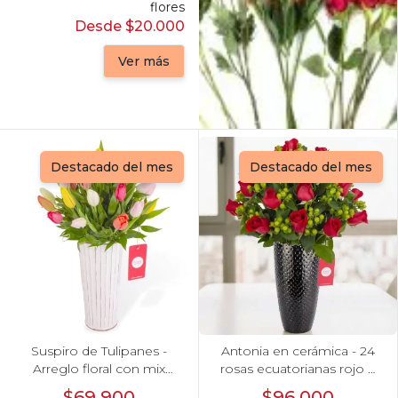
flores
Desde $20.000
Ver más
Destacado del mes
Destacado del mes
Suspiro de Tulipanes -
Antonia en cerámica - 24
Arreglo floral con mix
rosas ecuatorianas rojo e
multicolor de 30 tulipanes
hypericum
$69.900
$96.000