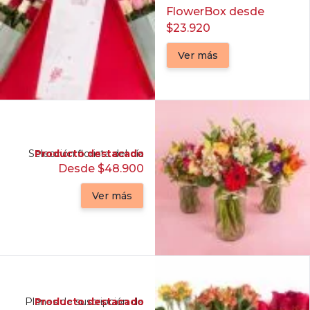
FlowerBox desde
$23.920
Ver más
Selección florista del día
Producto destacado
Desde $48.900
Ver más
Planes de suscripción de
Producto destacado