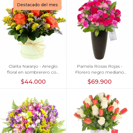
Destacado del mes
Clarita Naranjo - Arreglo
Pamela Rosas Rojas -
floral en sombrerero con
Florero negro mediano
rosas naranjo, limonium y
con rosas rojas y mini
$44.000
$69.900
vara de oro
claveles rosados y fucsias