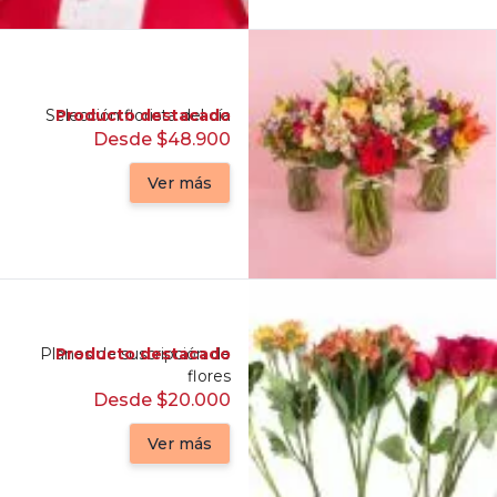
Selección florista del día
Producto destacado
Desde $48.900
Ver más
Planes de suscripción de
Producto destacado
flores
Desde $20.000
Ver más