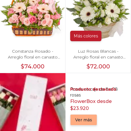
Más colores
Constanza Rosado -
Luz Rosas Blancas -
Arreglo floral en canasto
Arreglo floral en canasto
con gerberas, rosas,
circular con gerberas
$74.000
$72.000
minirosas y astromelias
blancas, rosas blancas y
rosadas
astromelias blancas
Producto destacado
Rosas en caja de 8 a 18
rosas
FlowerBox desde
$23.920
Ver más