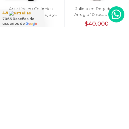
Agustina en Cerámica -
Julieta en Regadera -
4.9
Arreglo 10 rosas rojo y
Arreglo 10 rosas rojo y
7066
Reseñas de
astromeliass
gypo
$40.000
$40.000
usuarios de
Genoveva - Arreglo floral
Luz Rosas Rojas - Arreglo
en canasto de mimbre con
floral en canasto circular
girasoles, mini rosas,
con gerberas blancas,
$129.900
$72.000
gypsophila e hypericum
rosas rojas y astromelias
blancas