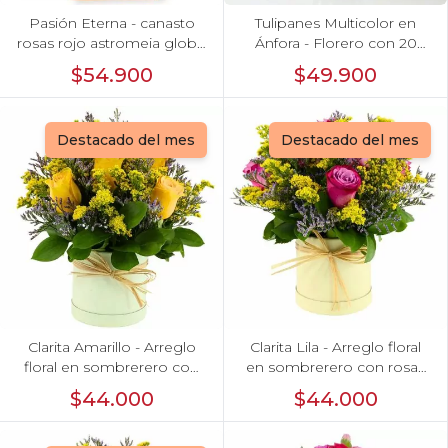
Pasión Eterna - canasto
Tulipanes Multicolor en
rosas rojo astromeia globo
Ánfora - Florero con 20
corazon
tulipanes multicolores
$54.900
$49.900
Destacado del mes
Destacado del mes
Clarita Amarillo - Arreglo
Clarita Lila - Arreglo floral
floral en sombrerero con
en sombrerero con rosas
rosas amarillo, limonium y
lila, limonium y vara de oro
$44.000
$44.000
vara de oro