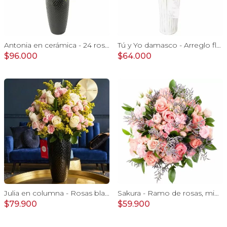
Antonia en cerámica - 24 rosas color damasco e hypericum
Tú y Yo damasco - Arreglo floral con rosas damasco e hypericum verde
$96.000
$64.000
Julia en columna - Rosas blancas, minirosas rosadas
Sakura - Ramo de rosas, mini rosas, mini claveles y limonium en tonos rosados
$79.900
$59.900