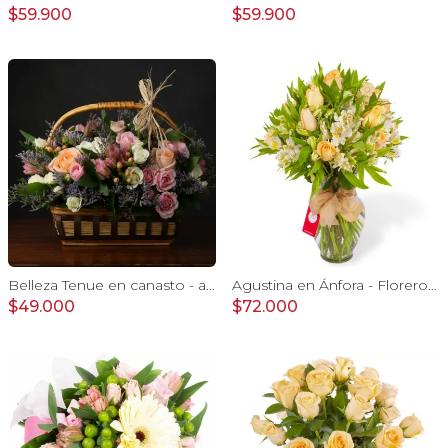
$59.900
$59.900
Belleza Tenue en canasto - arreglo rosa pastel
Agustina en Ánfora - Florero 18 rosas damasco y astromelias
$49.000
$72.000