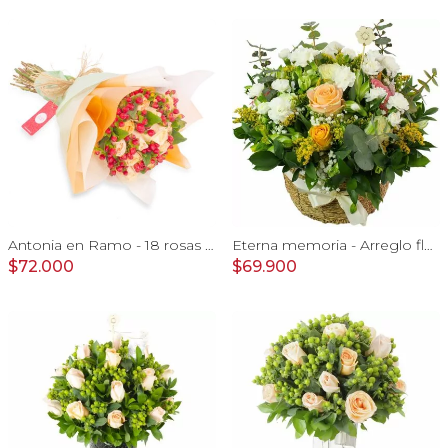
Antonia en Ramo - 18 rosas ecuatorianas damasco e hypericum
Eterna memoria - Arreglo floral con Mini claveles blancos rosas ecuatorianas blancas, gypsophilia y astromelias amarillas
$72.000
$69.900