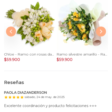
mo de novia - minirosas rosadas, rosas blancas, e hypericum verde
Chloe - Ramo con rosas damasco, hypericum verde y minirosas blanco
Ramo silvestre amarillo - Ramo de flores circular con rosas amarillas, claveles, astromelias e hypericum verde
$59.900
$59.900
$
Reseñas
PAOLA DIAZANDERSON
sábado, 24 de may. de 2025
Excelente coordinación y producto felicitaciones ⭐️⭐️⭐️