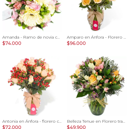
Amanda - Ramo de novia con gerberas, rosas rosadas y astromelias rosadas
Amparo en Ánfora - Florero 24 rosas ecuatorianas damasco
$74.000
$96.000
Antonia en Ánfora - florero con 18 rosas damasco e hypericum
Belleza Tenue en Florero transparente con rosas damasco, mini claveles, astromelias y limonium
$72.000
$49.900