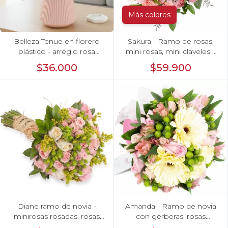
Más colores
Belleza Tenue en florero
Sakura - Ramo de rosas,
plástico - arreglo rosa
mini rosas, mini claveles y
pastel
limonium en tonos
$36.000
$59.900
rosados
Diane ramo de novia -
Amanda - Ramo de novia
minirosas rosadas, rosas
con gerberas, rosas
blancas, e hypericum verde
rosadas y astromelias