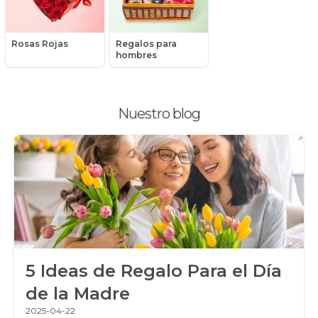
Peluches
Rosas Rojas
Regalos para
Peonias
hombres
Plantas, Suculentas y Cactus
Nuestro blog
Promociones y Ofertas
Ramos de Flores
Ramos de Novia
Ramos de Rosas
Regalos a Domicilio
5 Ideas de Regalo Para el Día
Regalos para Hombres
de la Madre
Regalos para niños
2025-04-22