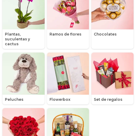
Hipericum
Libros
Liliums
Plantas,
Ramos de flores
Chocolates
suculentas y
Maules
cactus
Mensajes
Minirosas
Nacimiento de niños
Nacimientos
Peluches
Flowerbox
Set de regalos
Nacimientos de niñas
Orquídeas
Packs de productos