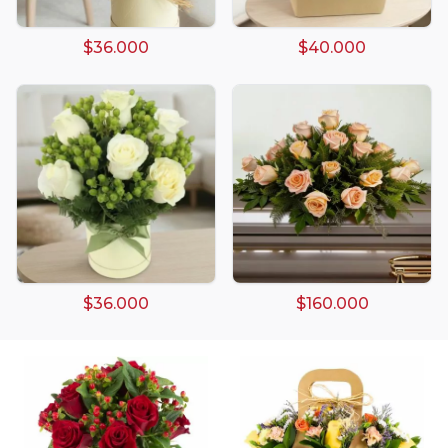
$36.000
$40.000
Arreglos damasco
Arreglos de Globos
Arreglos Florales
Arreglos florales amarillos
Arreglos florales de color rojo
$36.000
$160.000
Arreglos Florales de Cumpleaños
Arreglos Florales en Florero
Arreglos florales en tono blanco
Arreglos florales en tono lila