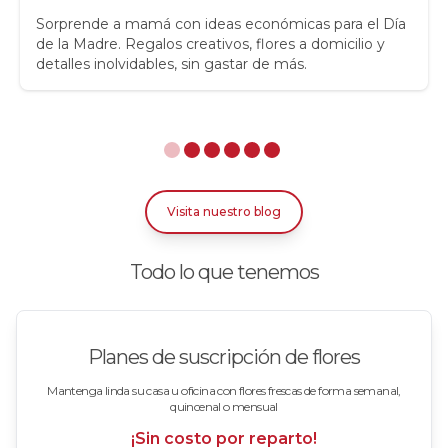
Rosas
Sorprende a mamá con ideas económicas para el Día
de la Madre. Regalos creativos, flores a domicilio y
detalles inolvidables, sin gastar de más.
Rosas Amarillas
Rosas Arcoíris
Rosas Azules
Rosas Bicolor Blancas-Rojas
Visita nuestro blog
Rosas Blancas
Todo lo que tenemos
Rosas Damasco
Rosas en arreglos
Planes de suscripción de flores
Rosas en floreros
Mantenga linda su casa u oficina con flores frescas de forma semanal,
quincenal o mensual
Rosas Fucsia
¡Sin costo por reparto!