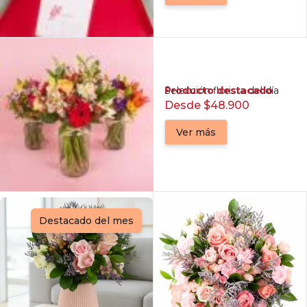
Producto destacado
Selección florista del día
Desde $48.900
Ver más
Destacado del mes