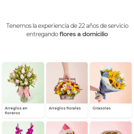
Calas
Chocolates y galletas
Tenemos la experiencia de
22
años de servicio
Día de la madre
entregando
flores a domicilio
Día de la mujer
Día de la secretaria
Flores y Regalos de Navidad
Gerberas
Girasoles
Arreglos en
Arreglos florales
Girasoles
Globos
floreros
Graduación