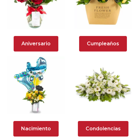
Arreglos florales en tono naranja
Arreglos Florales para Aniversario
Arreglos florales para dar agradecimiento
Aniversario
Cumpleaños
Arreglos Florales para Defunciones
Arreglos Florales para Eventos
Arreglos florales románticos
Arreglos rosados
Astromelias
Ave del Paraíso (Strelitzia)
Nacimiento
Condolencias
Brunch