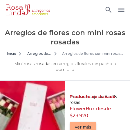
Arreglos de flores con mini rosas
rosadas
Inicio
Arreglos de
Arreglos de flores con mini rosas
flores
rosadas
Mini rosas rosadas en arreglos florales despacho a
domicilio
Producto destacado
Rosas en caja de 8 a 18
rosas
FlowerBox desde
$23.920
Ver más