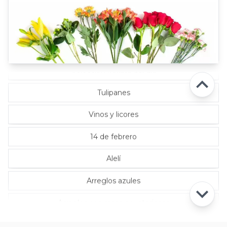
Rosas Lila
Rosas Rojas
Rosas Rosadas
Selección florista del día
Tulipanes
Vinos y licores
14 de febrero
Alelí
Arreglos azules
Arreglos con rosas ecuatorianas