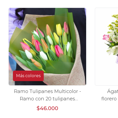
limonium
Más colores
Ramo Tulipanes Multicolor -
Ágat
Ramo con 20 tulipanes
florero
multicolor
$46.000