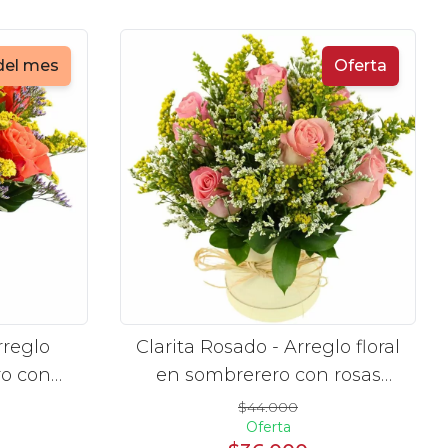
del mes
Oferta
rreglo
Clarita Rosado - Arreglo floral
ro con
en sombrerero con rosas
onium y
Rosado, limonium y vara de
$44.000
Oferta
oro