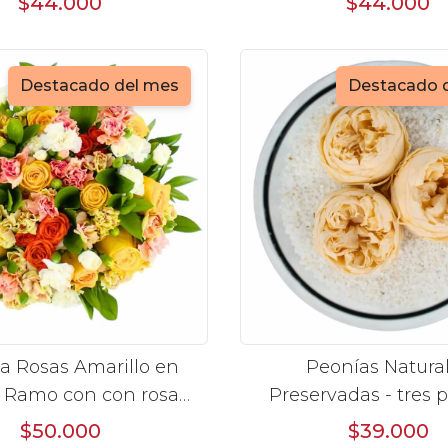
$44.000
$44.000
Destacado del mes
Destacado 
a Rosas Amarillo en
Peonías Natura
 Ramo con con rosas
Preservadas - tres 
llo y mini claveles
preservadas en pecer
$50.000
$39.000