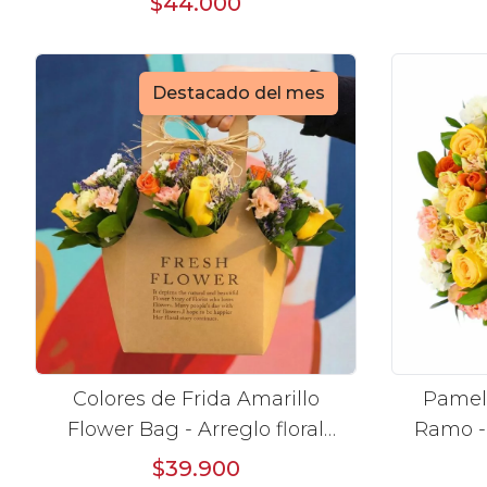
$44.000
Destacado del mes
Colores de Frida Amarillo
Pamel
Flower Bag - Arreglo floral
Ramo -
con rosas, claveles, estate y
amari
$39.900