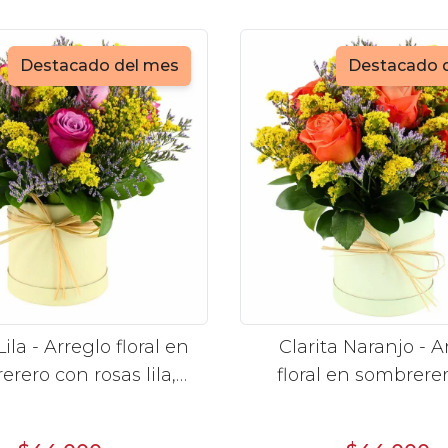
Destacado del mes
Destacado 
Lila - Arreglo floral en
Clarita Naranjo - A
rero con rosas lila,
floral en sombrere
nium y vara de oro
rosas naranjo, lim
vara de oro