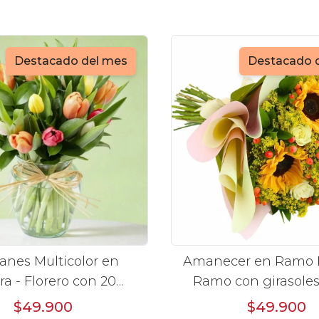
Destacado del mes
Destacado 
anes Multicolor en
Amanecer en Ramo B
ra - Florero con 20
Ramo con girasoles
panes multicolores
Blanco e hyper
$49.900
$49.900