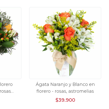
as
lorero
Ágata Naranjo y Blanco en
rosas
florero - rosas, astromelias
veles,
$39.900
onium