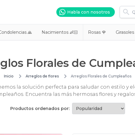
Habla con nosotros
Condolencias 🙏
Nacimientos 👶🏻
Rosas 🌹
Girasoles
glos Florales de Cumpl
Inicio
Arreglos de flores
Arreglos Florales de Cumpleaños
emos la solución perfecta para saludar con estilo y 
umpleaños. Encuentra las más hermosas flores y regal
Productos ordenados por: