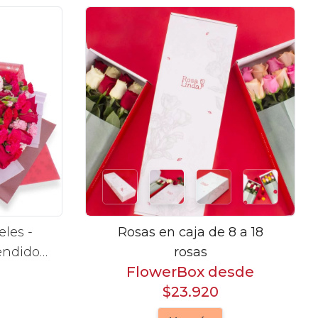
les -
Rosas en caja de 8 a 18
endido
rosas
FlowerBox desde
 rosas
$23.920