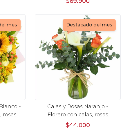
$69.900
del mes
Destacado del mes
lanco -
Calas y Rosas Naranjo -
, rosas
Florero con calas, rosas
icum
naranjo y eucaliptus dolar
$44.000