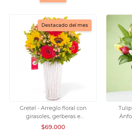
Destacado del mes
Gretel - Arreglo floral con
Tulip
girasoles, gerberas e
Ánfo
hypericum
tuli
$69.000