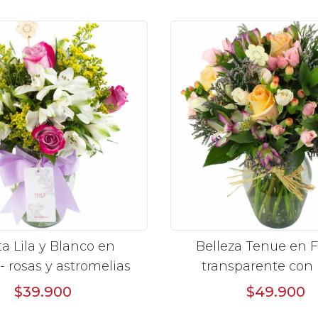
con piedrecit
a Lila y Blanco en
Belleza Tenue en F
 - rosas y astromelias
transparente con 
damasco, mini cla
$39.900
$49.900
astromelias y lim