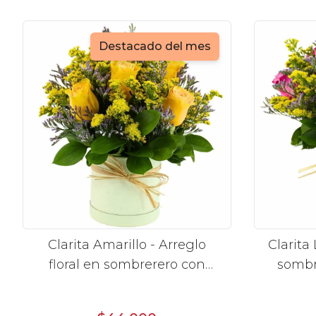
Destacado del mes
Clarita Amarillo - Arreglo
Clarita 
floral en sombrerero con
sombre
rosas amarillo, limonium y
limo
vara de oro