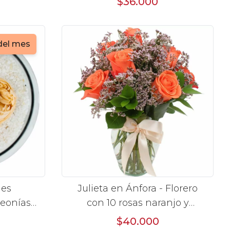
$36.000
del mes
les
Julieta en Ánfora - Florero
peonías
con 10 rosas naranjo y
a vidrio
limonium
$40.000