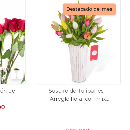
Destacado del mes
ión de
Suspiro de Tulipanes -
Arreglo floral con mix
00
multicolor de 30 tulipanes