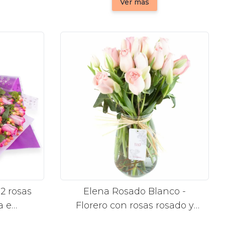
Ver más
2 rosas
Elena Rosado Blanco -
a e
Florero con rosas rosado y
tulipanes blanco