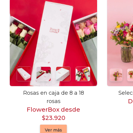
Rosas en caja de 8 a 18
Selec
D
rosas
FlowerBox desde
$23.920
Ver más