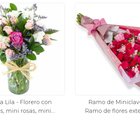
a Lila - Florero con
Ramo de Miniclave
s, mini rosas, mini
Ramo de flores ext
veles y limonium
con miniclaveles y
rojas