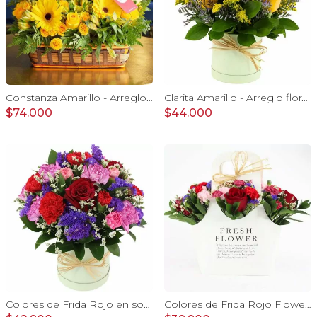
Constanza Amarillo - Arreglo floral en canasto con gerberas, rosas, minirosas y astromelias amarillas
Clarita Amarillo - Arreglo floral en sombrerero con rosas amarillo, limonium y vara de oro
$74.000
$44.000
Colores de Frida Rojo en sombrerero - Arreglo floral con rosas, claveles, estate y limonium
Colores de Frida Rojo Flower Bag - Arreglo floral con rosas, claveles, estate y limonium