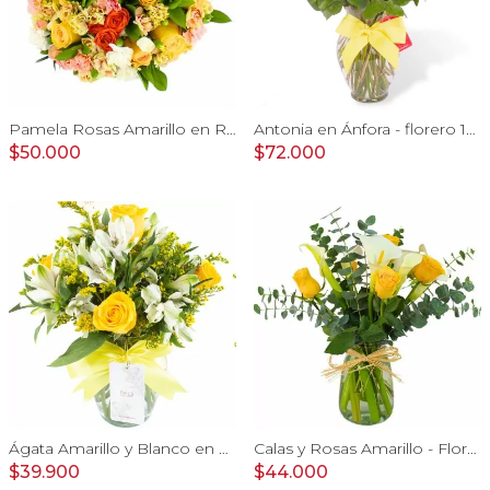
Pamela Rosas Amarillo en Ramo - Ramo con con rosas amarillo y mini claveles
Antonia en Ánfora - florero 18 rosas amarillo e hypericum
$50.000
$72.000
Ágata Amarillo y Blanco en florero - rosas, astromelias
Calas y Rosas Amarillo - Florero con calas, rosas amarillo y eucaliptus dolar
$39.900
$44.000