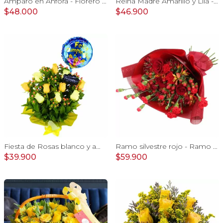
Amparo en Ánfora - Florero 12 rosas ecuatorianas amarillo
Reina Madre Amarillo y Lila - Florero con 9 rosas e hypericum, globo y pizarra
$48.000
$46.900
Fiesta de Rosas blanco y amarillo - arreglo con rosas, hypericum y globo feliz cumpleaños
Ramo silvestre rojo - Ramo de flores circular con rosas rojas, claveles, astromelias, mini rosas e hypericum rojo
$39.900
$59.900