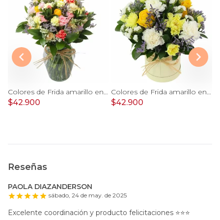
- Florero con rosas, mini rosas, mini claveles y limonium
Colores de Frida amarillo en florero - Ánfora con rosas, claveles, estate y limonium
Colores de Frida amarillo en sombrerero - Arreglo floral con rosas, claveles, estate y limonium
$42.900
$42.900
$
Reseñas
PAOLA DIAZANDERSON
sábado, 24 de may. de 2025
Excelente coordinación y producto felicitaciones ⭐️⭐️⭐️