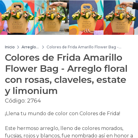
Inicio
Arreglos
Colores de Frida Amarillo Flower Bag -
de flores
Arreglo floral con rosas, claveles, estate y
Colores de Frida Amarillo
limonium
Flower Bag - Arreglo floral
con rosas, claveles, estate
y limonium
Código:
2764
¡Llena tu mundo de color con Colores de Frida!
Este hermoso arreglo, lleno de colores morados,
fucsias, rojos y blancos, fue nombrado así en honor a