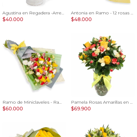
Agustina en Regadera -Arreglo 10 rosas amarillo y astromelia
Antonia en Ramo - 12 rosas ecuatorianas amarillo e hypericum
$40.000
$48.000
Ramo de Miniclaveles - Ramo de flores extendido con miniclaveles y rosas amarillas
Pamela Rosas Amarillas en Ánfora - Florero de vidrio con con rosas amarillas y mini claveles blancos y naranjos
$60.000
$69.900