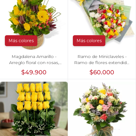
Más colores
Más colores
Magdalena Amarillo -
Ramo de Miniclaveles -
Arreglo floral con rosas,
Ramo de flores extendido
gerbera y astromelias
con miniclaveles y rosas
$49.900
$60.000
amarillas
amarillas