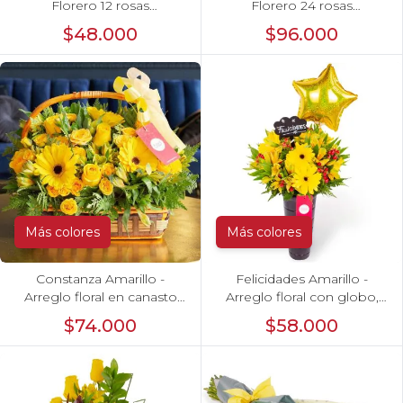
Florero 12 rosas
Florero 24 rosas
ecuatorianas amarillo
ecuatorianas amarillo
$48.000
$96.000
Más colores
Más colores
Constanza Amarillo -
Felicidades Amarillo -
Arreglo floral en canasto
Arreglo floral con globo,
con gerberas, rosas,
gerberas y astromelias
$74.000
$58.000
minirosas y astromelias
amarillas e hypericum
amarillas