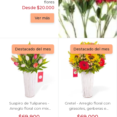
flores
Desde $20.000
Ver más
Destacado del mes
Destacado del mes
Suspiro de Tulipanes -
Gretel - Arreglo floral con
Arreglo floral con mix
girasoles, gerberas e
multicolor de 30 tulipanes
hypericum
$69.900
$69.000