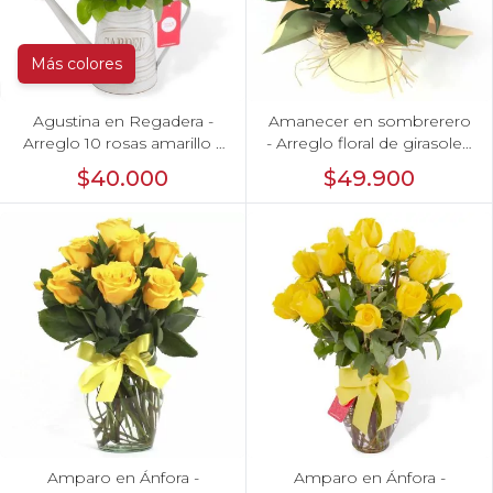
Más colores
Agustina en Regadera -
Amanecer en sombrerero
Arreglo 10 rosas amarillo y
- Arreglo floral de girasoles,
astromelia
rosas rojo, e hypericum
$40.000
$49.900
Amparo en Ánfora -
Amparo en Ánfora -