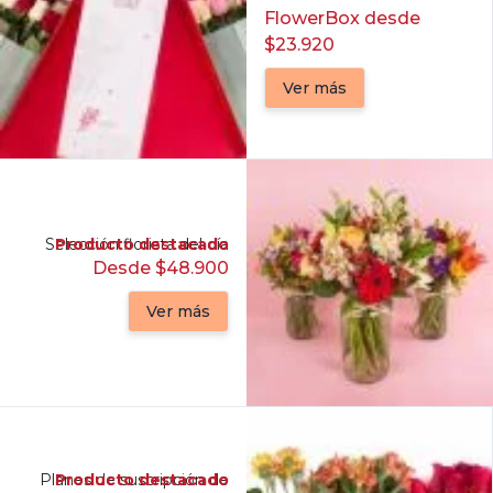
FlowerBox desde
$23.920
Ver más
Selección florista del día
Producto destacado
Desde $48.900
Ver más
Planes de suscripción de
Producto destacado