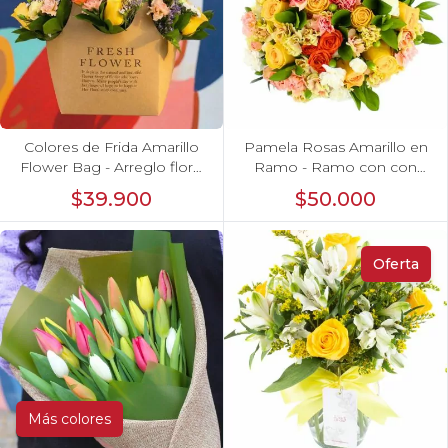
Colores de Frida Amarillo
Pamela Rosas Amarillo en
Flower Bag - Arreglo floral
Ramo - Ramo con con
con rosas, claveles, estate y
rosas amarillo y mini
$39.900
$50.000
limonium
claveles
Oferta
Más colores