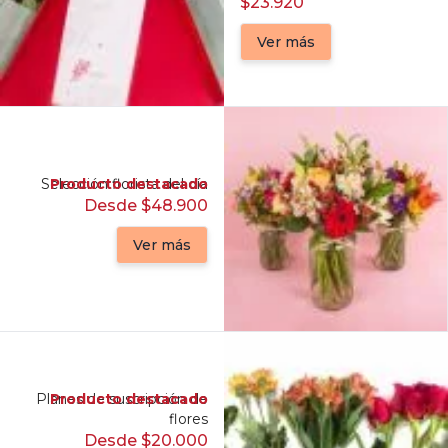
$23.920
Ver más
Selección florista del día
Producto destacado
Desde $48.900
Ver más
Planes de suscripción de
Producto destacado
flores
Desde $20.000