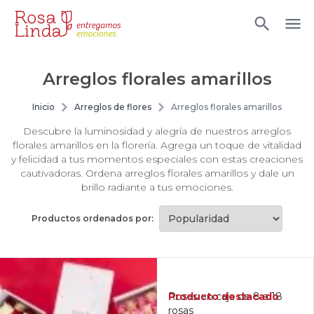
Arreglos florales amarillos
Inicio
Arreglos de flores
Arreglos florales amarillos
Descubre la luminosidad y alegría de nuestros arreglos
florales amarillos en la florería. Agrega un toque de vitalidad
y felicidad a tus momentos especiales con estas creaciones
cautivadoras. Ordena arreglos florales amarillos y dale un
brillo radiante a tus emociones.
Productos ordenados por:
Producto destacado
Rosas en caja de 8 a 18
rosas