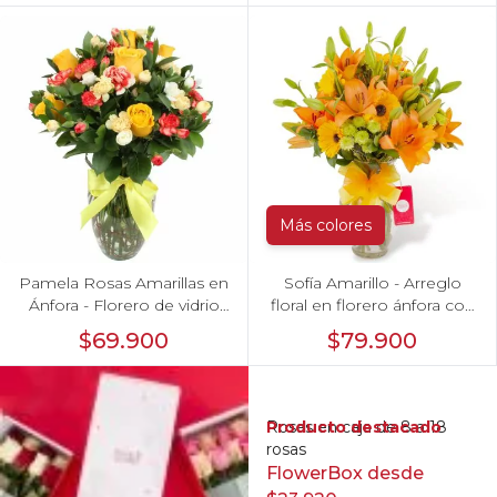
Más colores
Pamela Rosas Amarillas en
Sofía Amarillo - Arreglo
Ánfora - Florero de vidrio
floral en florero ánfora con
con con rosas amarillas y
liliums naranjos, gerberas
$69.900
$79.900
mini claveles blancos y
amarillas y maules verdes
naranjos
Producto destacado
Rosas en caja de 8 a 18
rosas
FlowerBox desde