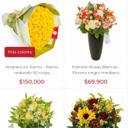
Más colores
Amparo en Ramo - Ramo
Pamela Rosas Blancas -
redondo 50 rosas
Florero negro mediano
ecuatorianas amarillo
con rosas blancas y mini
$150.000
$69.900
claveles amarillos y
naranjos