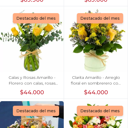
Destacado del mes
Destacado del mes
Calas y Rosas Amarillo -
Clarita Amarillo - Arreglo
Florero con calas, rosas
floral en sombrerero con
amarillo y eucaliptus dolar
rosas amarillo, limonium y
$44.000
$44.000
vara de oro
Destacado del mes
Destacado del mes