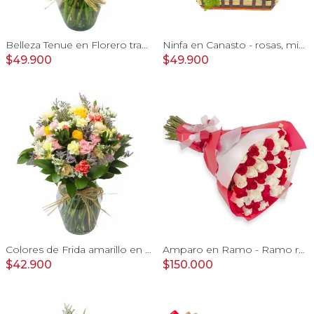
Belleza Tenue en Florero transparente con rosas damasco, mini claveles, astromelias y limonium
Ninfa en Canasto - rosas, miniclaveles, y astromelias
$49.900
$49.900
Colores de Frida amarillo en florero - Ánfora con rosas, claveles, estate y limonium
Amparo en Ramo - Ramo redondo con 50 rosas blanco y rojo
$42.900
$150.000