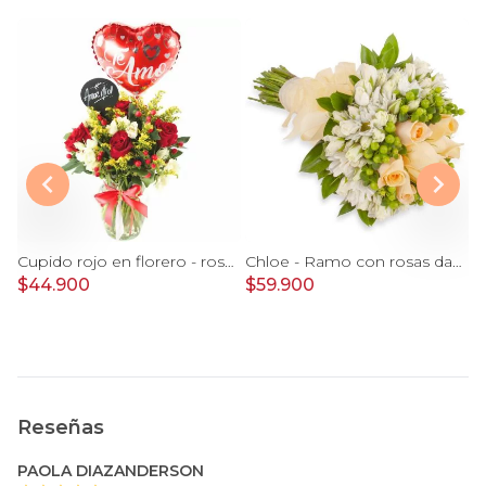
Antonia en Sombrero - Arreglo 9 rosas rojo e hypericum
Cupido rojo en florero - rosas, mini rosas, hypericum, globo te amo y pizarra
Chloe - Ramo con rosas damasco, hypericum verde y minirosas blanco
$44.900
$59.900
$
Reseñas
PAOLA DIAZANDERSON