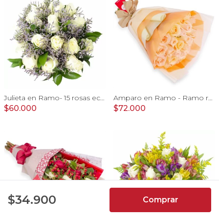
Julieta en Ramo- 15 rosas ecuatorianas blanco y limonium
Amparo en Ramo - Ramo redondo 24 rosas ecuatorianas damasco
$60.000
$72.000
4.9
$34.900
Comprar
7066
Reseñas de
usuarios de