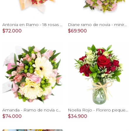
Antonia en Ramo - 18 rosas ecuatorianas damasco e hypericum
Diane ramo de novia - minirosas rosadas, rosas blancas, e hypericum verde
$72.000
$69.900
Amanda - Ramo de novia con gerberas, rosas rosadas y astromelias rosadas
Noelia Rojo - Florero pequeño con Rosas, mini rosas, mini claveles y limonium
$74.000
$34.900