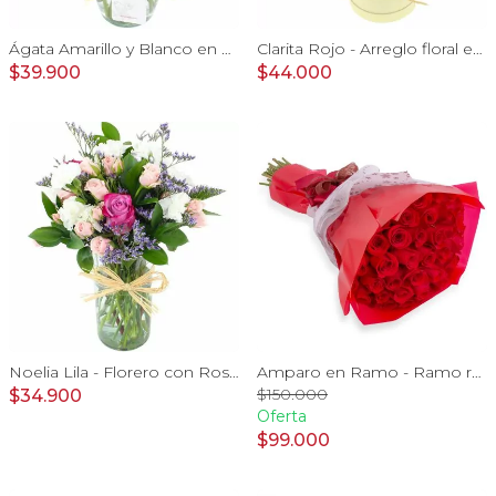
Ágata Amarillo y Blanco en florero - rosas, astromelias
Clarita Rojo - Arreglo floral en sombrerero con rosas Rojo, limonium y vara de oro
$39.900
$44.000
Noelia Lila - Florero con Rosas, mini rosas, mini claveles y limonium
Amparo en Ramo - Ramo redondo con 50 ecuatorianas rojo
$150.000
$34.900
Oferta
$99.000