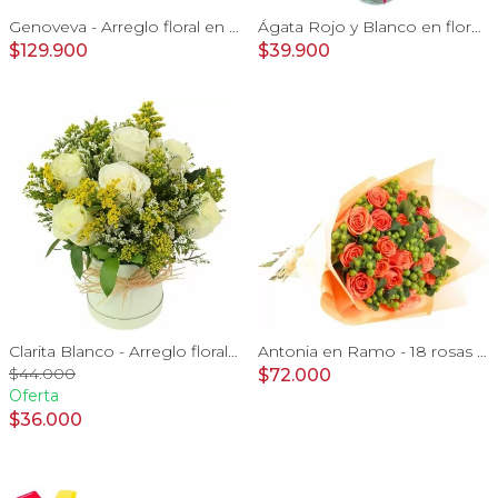
Genoveva - Arreglo floral en canasto de mimbre con girasoles, mini rosas, gypsophila e hypericum
Ágata Rojo y Blanco en florero - rosas y astromelias
$129.900
$39.900
Clarita Blanco - Arreglo floral en sombrerero con rosas blanco, limonium y vara de oro
Antonia en Ramo - 18 rosas ecuatorianas naranjo e hypericum
$44.000
$72.000
Oferta
$36.000