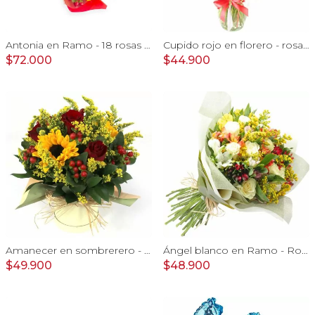
Antonia en Ramo - 18 rosas ecuatorianas amarillo e hypericum
Cupido rojo en florero - rosas, mini rosas, hypericum, globo te amo y pizarra
$72.000
$44.900
Amanecer en sombrerero - Arreglo floral de girasoles, rosas rojo, e hypericum
Ángel blanco en Ramo - Rosas blancas y Astromelias
$49.900
$48.900