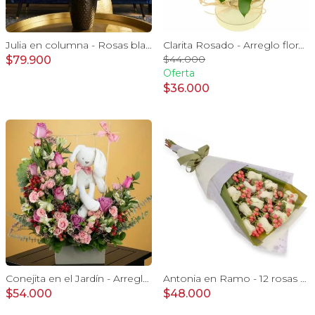
Julia en columna - Rosas blancas, minirosas rosadas
Clarita Rosado - Arreglo floral en sombrerero con rosas Rosado, limonium y vara de oro
$44.000
$79.900
Oferta
$36.000
Conejita en el Jardín - Arreglo floral tonos rosa y conejita
Antonia en Ramo - 12 rosas ecuatorianas blanco e hypericum
$54.000
$48.000