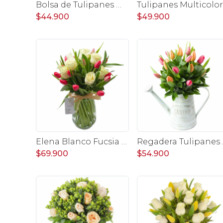
Bolsa de Tulipanes Multicolor - 20 tulipanes multicolor en Fresh Flower Bag
Tu
$44.900
$49.900
Elena Blanco Fucsia - Florero con rosas blanco y tulipanes fucsia
Regadera Tulipanes Na
$69.900
$54.900