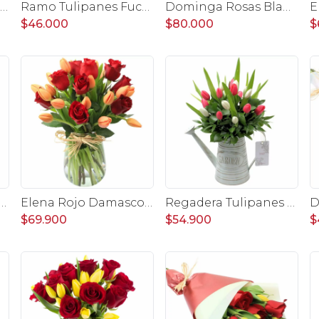
lipanes Multicolor en Ánfora - Florero con 20 tulipanes multicolores
Ramo Tulipanes Fucsia y Blanco - Ramo con 20 tulipanes
Dominga Rosas Blanco y Tulipanes Fucsia - Arreglo floral
$46.000
$80.000
$
ranjo/Fucsia- Arreglo floral en regadera con mix de tulipanes naranjo y fucsia
Elena Rojo Damasco - Florero con rosas rojo y tulipanes damasco
Regadera Tulipanes Blanco/Fucsia - Arreglo floral en regadera con mix de tulipanes blanco y fucsia
$69.900
$54.900
$