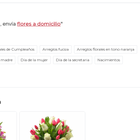
, envía
flores a domicilio
"
rales de Cumpleaños
Arreglos fucsia
Arreglos florales en tono naranja
a madre
Día de la mujer
Día de la secretaria
Nacimientos
n