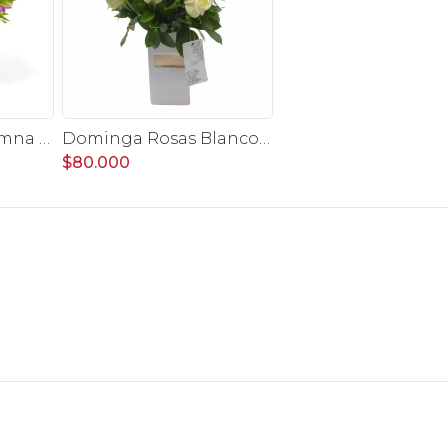
Ángel Lila en Columna - Rosas lilas y astromelias
Dominga Rosas Blanco y Tulipanes Fucsia - Arreglo floral
$80.000