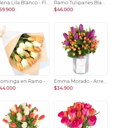
Elena Lila Blanco - Florero con rosas lila y tulipanes blanco
Ramo Tulipanes Blanco y Naranja - Ramo con 20 tulipanes
69.900
$46.000
Dominga en Ramo -Ramo de Rosas Blanco y Tulipanes naranjo
Emma Morado - Arreglo floral con tulipanes morados e hypericum verde en florero vidrio pintado
44.000
$34.900