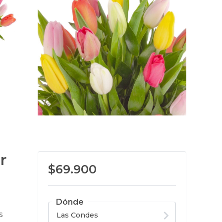
r
$69.900
Dónde
s