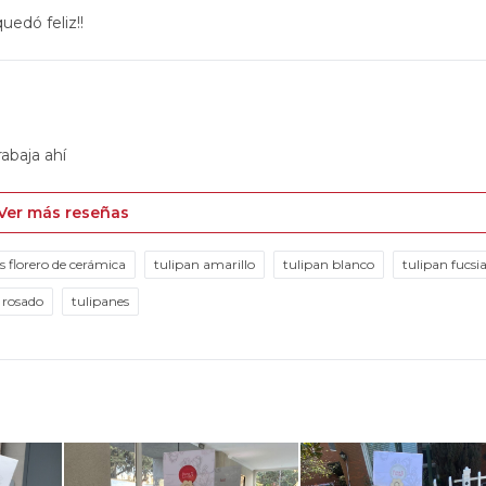
uedó feliz!!
rabaja ahí
Ver más reseñas
 florero de cerámica
tulipan amarillo
tulipan blanco
tulipan fucsi
 rosado
tulipanes