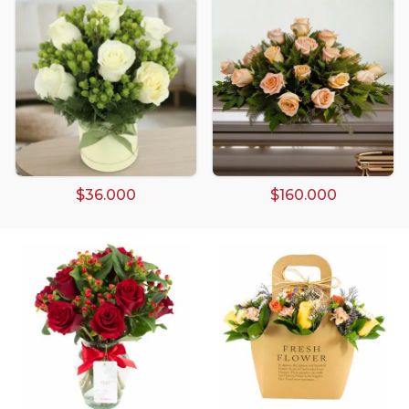
Arreglos damasco
Arreglos de Globos
Arreglos Florales
Arreglos florales amarillos
$36.000
$160.000
Arreglos florales de color rojo
Arreglos Florales de Cumpleaños
Arreglos Florales en Florero
Arreglos florales en tono blanco
Arreglos florales en tono lila
Arreglos florales en tono naranja