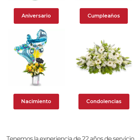
Arreglos Florales para Aniversario
Aniversario
Cumpleaños
Arreglos florales para dar agradecimiento
Arreglos Florales para Defunciones
Arreglos Florales para Eventos
Arreglos florales románticos
Arreglos rosados
Astromelias
Nacimiento
Condolencias
Ave del Paraíso (Strelitzia)
Brunch
Calas
Tenemos la experiencia de
22
años de servicio