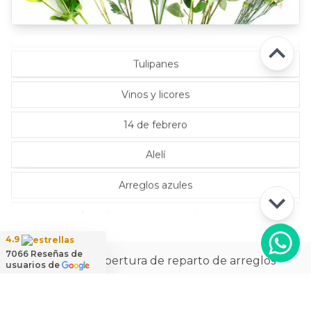
Rosas Rosadas
Selección florista del día
Tulipanes
Vinos y licores
14 de febrero
Alelí
Arreglos azules
Arreglos con rosas ecuatorianas
4.9
7066
Reseñas de
La más amplia cobertura de reparto de arreglos
usuarios de
florales a domicilio