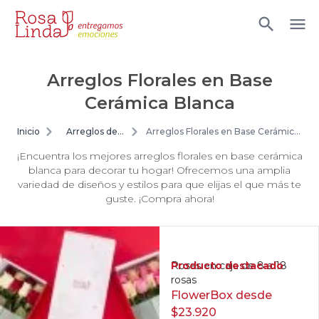
Arreglos Florales en Base
Cerámica Blanca
Inicio
Arreglos de
Arreglos Florales en Base Cerámica
flores
Blanca
¡Encuentra los mejores arreglos florales en base cerámica
blanca para decorar tu hogar! Ofrecemos una amplia
variedad de diseños y estilos para que elijas el que más te
guste. ¡Compra ahora!
Producto destacado
Rosas en caja de 8 a 18
rosas
FlowerBox desde
$23.920