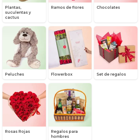
Libros
Plantas,
Ramos de flores
Chocolates
suculentas y
Liliums
cactus
Maules
Mensajes
Minirosas
Nacimiento de niños
Peluches
Flowerbox
Set de regalos
Nacimientos
Nacimientos de niñas
Packs de productos
Peluches
Rosas Rojas
Regalos para
Peonias
hombres