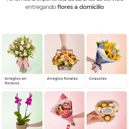
Chocolates y galletas
entregando
flores a domicilio
Día de la madre
Día de la mujer
Día de la secretaria
Flores y Regalos de Navidad
Gerberas
Arreglos en
Arreglos florales
Girasoles
Girasoles
floreros
Globos
Graduación
Hipericum