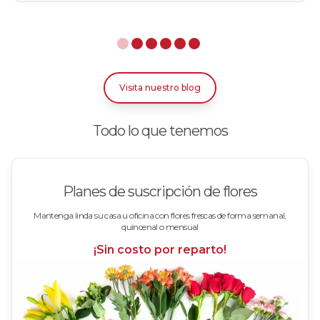
Rosas Arcoíris
Rosas Azules
Rosas Bicolor Blancas-Rojas
Visita nuestro blog
Rosas Blancas
Todo lo que tenemos
Rosas Damasco
Rosas en arreglos
Planes de suscripción de flores
Rosas en floreros
Mantenga linda su casa u oficina con flores frescas de forma semanal,
quincenal o mensual
Rosas Fucsia
¡Sin costo por reparto!
Rosas Lila
Rosas Rojas