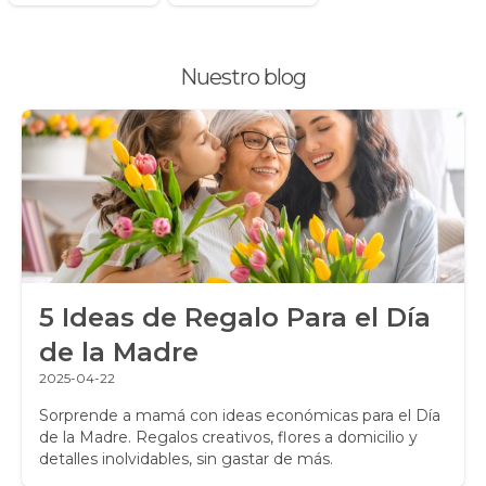
Plantas, Suculentas y Cactus
Nuestro blog
Promociones y Ofertas
Ramos de Flores
Ramos de Novia
Ramos de Rosas
Regalos a Domicilio
5 Ideas de Regalo Para el Día
Regalos para Hombres
de la Madre
Regalos para niños
2025-04-22
Rosas
Sorprende a mamá con ideas económicas para el Día
de la Madre. Regalos creativos, flores a domicilio y
detalles inolvidables, sin gastar de más.
Rosas Amarillas