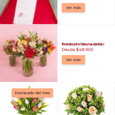
Ver más
Producto destacado
Selección florista del día
Desde $48.900
Ver más
Destacado del mes