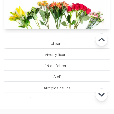
Rosas Rojas
Rosas Rosadas
Selección florista del día
Tulipanes
Vinos y licores
14 de febrero
Alelí
Arreglos azules
Arreglos con rosas ecuatorianas