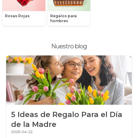
Peluches
Rosas Rojas
Regalos para
Peonias
hombres
Plantas, Suculentas y Cactus
Nuestro blog
Promociones y Ofertas
Ramos de Flores
Ramos de Novia
Ramos de Rosas
Regalos a Domicilio
5 Ideas de Regalo Para el Día
Regalos para Hombres
de la Madre
Regalos para niños
2025-04-22