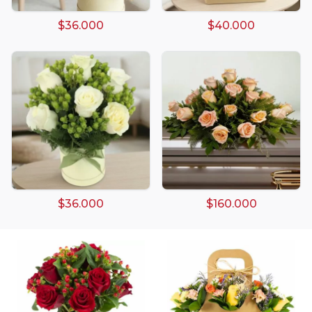
$36.000
$40.000
Arreglos damasco
Arreglos de Globos
Arreglos Florales
Arreglos florales amarillos
$36.000
$160.000
Arreglos florales de color rojo
Arreglos Florales de Cumpleaños
Arreglos Florales en Florero
Arreglos florales en tono blanco