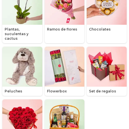
Hipericum
Libros
Plantas,
Ramos de flores
Chocolates
suculentas y
Liliums
cactus
Maules
Mensajes
Minirosas
Nacimiento de niños
Peluches
Flowerbox
Set de regalos
Nacimientos
Nacimientos de niñas
Packs de productos