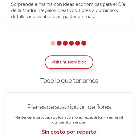
Rosas
Sorprende a mamá con ideas económicas para el Día
de la Madre. Regalos creativos, flores a domicilio y
detalles inolvidables, sin gastar de más.
Rosas Amarillas
Rosas Arcoíris
Rosas Azules
Rosas Bicolor Blancas-Rojas
Visita nuestro blog
Rosas Blancas
Todo lo que tenemos
Rosas Damasco
Rosas en arreglos
Planes de suscripción de flores
Rosas en floreros
Mantenga linda su casa u oficina con flores frescas de forma semanal,
quincenal o mensual
Rosas Fucsia
¡Sin costo por reparto!
Rosas Lila