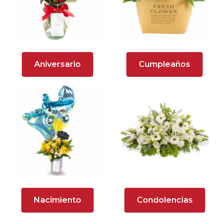
Arreglos florales en tono lila
Arreglos florales en tono naranja
Arreglos Florales para Aniversario
Aniversario
Cumpleaños
Arreglos florales para dar agradecimiento
Arreglos Florales para Defunciones
Arreglos Florales para Eventos
Arreglos florales románticos
Arreglos rosados
Astromelias
Nacimiento
Condolencias
Ave del Paraíso (Strelitzia)