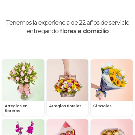
Brunch
Calas
Tenemos la experiencia de
22
años de servicio
Chocolates y galletas
entregando
flores a domicilio
Día de la madre
Día de la mujer
Día de la secretaria
Flores y Regalos de Navidad
Gerberas
Arreglos en
Arreglos florales
Girasoles
Girasoles
floreros
Globos
Graduación