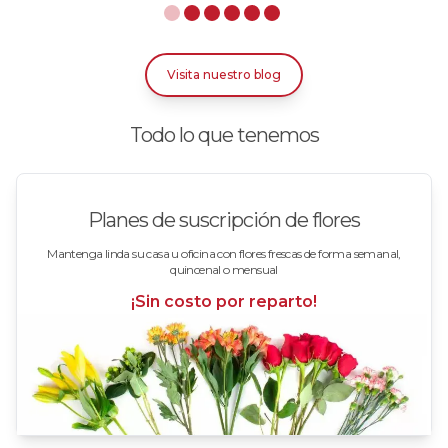
Rosas Azules
Rosas Bicolor Blancas-Rojas
Visita nuestro blog
Rosas Blancas
Todo lo que tenemos
Rosas Damasco
Rosas en arreglos
Planes de suscripción de flores
Rosas en floreros
Mantenga linda su casa u oficina con flores frescas de forma semanal,
quincenal o mensual
Rosas Fucsia
¡Sin costo por reparto!
Rosas Lila
Rosas Rojas
Rosas Rosadas