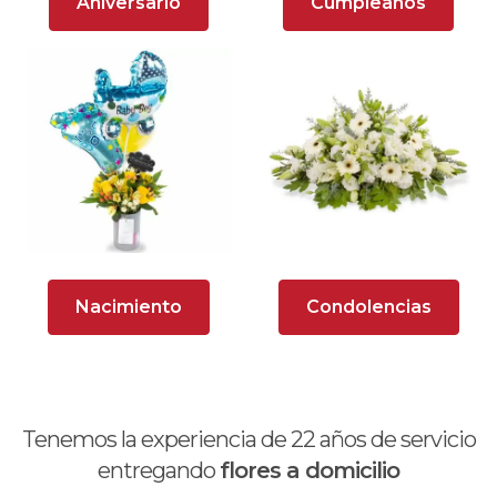
Aniversario
Cumpleaños
Arreglos florales para dar agradecimiento
Arreglos Florales para Defunciones
Arreglos Florales para Eventos
Arreglos florales románticos
Arreglos rosados
Astromelias
Nacimiento
Condolencias
Ave del Paraíso (Strelitzia)
Brunch
Calas
Tenemos la experiencia de
22
años de servicio
Chocolates y galletas
entregando
flores a domicilio