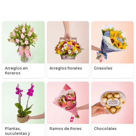
Día de la madre
Día de la mujer
Día de la secretaria
Flores y Regalos de Navidad
Gerberas
Arreglos en
Arreglos florales
Girasoles
Girasoles
floreros
Globos
Graduación
Hipericum
Libros
Plantas,
Ramos de flores
Chocolates
suculentas y
Liliums