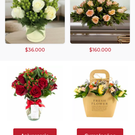
Arreglos de Globos
Arreglos Florales
Arreglos florales amarillos
$36.000
$160.000
Arreglos florales de color rojo
Arreglos Florales de Cumpleaños
Arreglos Florales en Florero
Arreglos florales en tono blanco
Arreglos florales en tono lila
Arreglos florales en tono naranja
Arreglos Florales para Aniversario