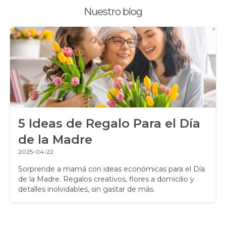
Nuestro blog
Promociones y Ofertas
Ramos de Flores
Ramos de Novia
Ramos de Rosas
Regalos a Domicilio
5 Ideas de Regalo Para el Día
Regalos para Hombres
de la Madre
Regalos para niños
2025-04-22
Rosas
Sorprende a mamá con ideas económicas para el Día
de la Madre. Regalos creativos, flores a domicilio y
detalles inolvidables, sin gastar de más.
Rosas Amarillas
Rosas Arcoíris