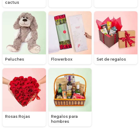
cactus
Maules
Mensajes
Minirosas
Nacimiento de niños
Peluches
Flowerbox
Set de regalos
Nacimientos
Nacimientos de niñas
Packs de productos
Peluches
Rosas Rojas
Regalos para
Peonias
hombres
Plantas, Suculentas y Cactus