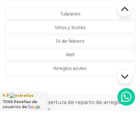
Selección florista del día
Tulipanes
Vinos y licores
14 de febrero
Alelí
Arreglos azules
Arreglos con rosas ecuatorianas
4.9
La más amplia cobertura de reparto de arreglos
7066
Reseñas de
usuarios de
florales a domicilio
Ver
cobertura de reparto