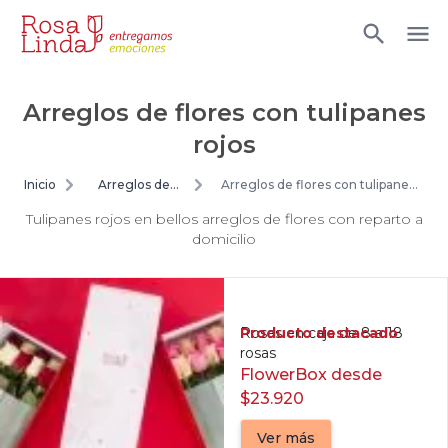
Arreglos de flores con tulipanes
rojos
Inicio
Arreglos de
Arreglos de flores con tulipanes
flores
rojos
Tulipanes rojos en bellos arreglos de flores con reparto a
domicilio
Producto destacado
Rosas en caja de 8 a 18
rosas
FlowerBox desde
$23.920
Ver más