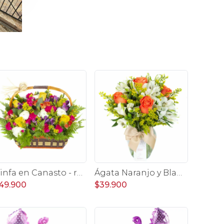
Ninfa en Canasto - rosas, miniclaveles, y astromelias
Ágata Naranjo y Blanco en florero - rosas, astromelias
49.900
$39.900