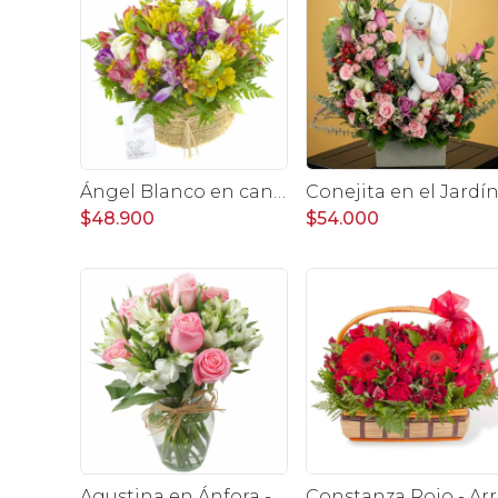
Ángel Blanco en canasto - rosas, y mix de astromelias
$48.900
$54.000
Agustina en Ánfora - Florero con 9 rosas rosado y astromelia
Constanza R