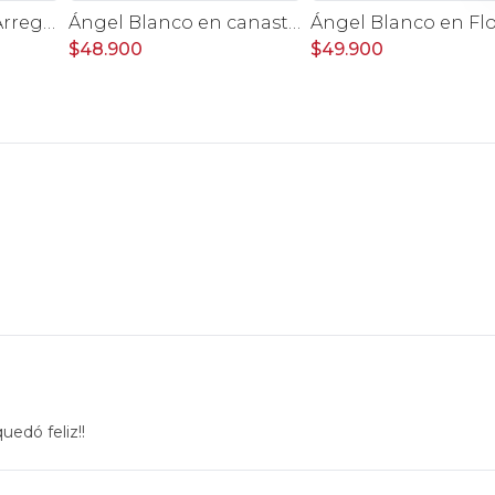
Sueños de bebé - Arreglo floral para nacimiento de niño en canasto con globo y pizarra
Ángel Blanco en canasto - rosas, y mix de astromelias
$48.900
$49.900
uedó feliz!!