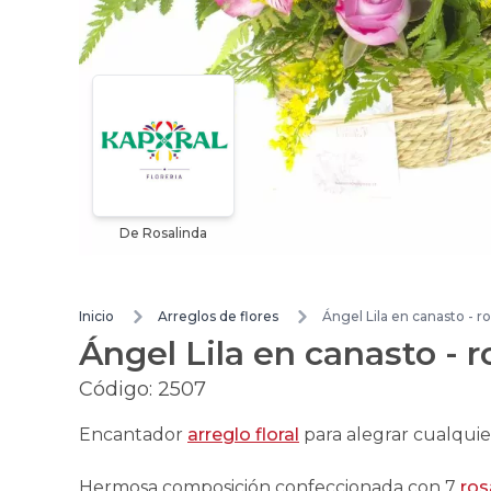
De Rosalinda
Inicio
Arreglos de flores
Ángel Lila en canasto - ro
Ángel Lila en canasto - r
Código:
2507
Encantador
arreglo floral
para alegrar cualquie
Hermosa composición confeccionada con 7
ros