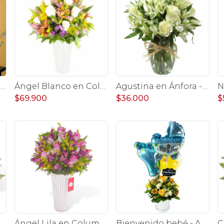
Conejita en el Jardín - Arreglo floral tonos rosa y conejita
Ángel Blanco en Columna - Rosas ecuatorianas blancas y mix de Astromelias
Agustina en Ánfora - Florero con 9 rosas blanco y astromelia
$69.900
$36.000
$
ojo - Arreglo floral en canasto con gerberas, rosas, minirosas y astromelias rojas
Ángel Lila en Columna - Rosas lilas y astromelias
Bienvenido bebé - Arreglo floral con globos, rosas amarillo, minirosas blanco, astromelias e hypericum