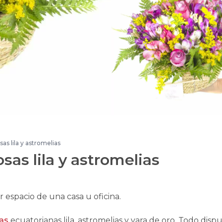
sas lila y astromelias
osas lila y astromelias
r espacio de una casa u oficina.
as
ecuatorianas lila, astromelias y vara de oro. Todo disp