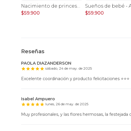
Ramo silvestre lila - Ramo de flores circular con rosas, claveles, astromelias, mini rosas e hypericum rosado
Nacimiento de princesa - Arreglo floral para nacimiento de niña en canasto con globo y pizarra
$59.900
$59.900
Reseñas
PAOLA DIAZANDERSON
sábado, 24 de may. de 2025
Excelente coordinación y producto felicitaciones ⭐️⭐️⭐️
Isabel Ampuero
lunes, 26 de may. de 2025
Muy profesionales, y las flores hermosas, la festejada q