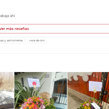
rabaja ahí
Ver más reseñas
sas y astromelias
vara de oro