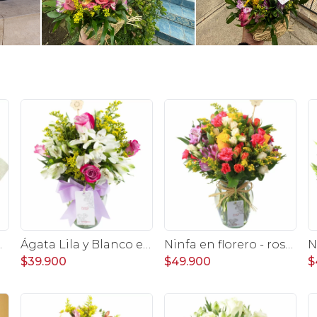
y Astromelias
Ágata Lila y Blanco en florero - rosas y astromelias
Ninfa en florero - rosas, miniclaveles y astromelias
$39.900
$49.900
$