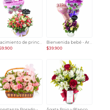
Nacimiento de princesa - Arreglo floral para nacimiento de niña en canasto con globo y pizarra
Bienvenida bebé - Arreglo floral con globos, rosas blanci, minirosas rosado, astromelias morado e hypericum
59.900
$39.900
Constanza Rosado - Arreglo floral en canasto con gerberas, rosas, minirosas y astromelias rosadas
Ágata Rojo y Blanco en florero - rosas y astromelias