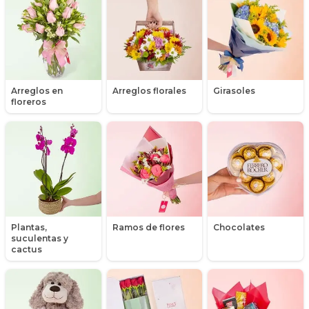
Peonias
Productos con retiro en Nuestra Florería
Promociones y Ofertas
Arreglos en
Arreglos florales
Girasoles
floreros
Ramos de Flores
Ramos de Novia
Ramos de Rosas
Ranúnculos
Plantas,
Ramos de flores
Chocolates
Regalos a Domicilio
suculentas y
cactus
Regalos para Hombres
Regalos para niños