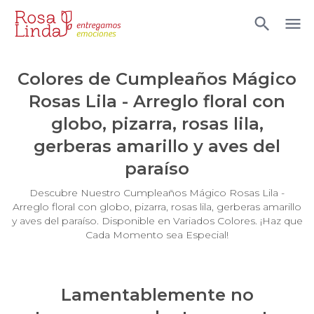
Arreglos Florales para Defunciones
Arreglos Florales para Eventos
Colores de
Cumpleaños Mágico
Arreglos florales románticos
Rosas Lila - Arreglo floral con
Arreglos fucsia
globo, pizarra, rosas lila,
Arreglos rosados
gerberas amarillo y aves del
paraíso
Astromelias
Descubre Nuestro Cumpleaños Mágico Rosas Lila -
Ave del Paraíso (Strelitzia)
Arreglo floral con globo, pizarra, rosas lila, gerberas amarillo
y aves del paraíso. Disponible en Variados Colores. ¡Haz que
Best Sellers
Cada Momento sea Especial!
Calas
Lamentablemente no
categoria de prueba