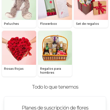
Rosas
Rosas Amarillas
Peluches
Flowerbox
Set de regalos
Rosas Arcoíris
Rosas Azules
Rosas Bicolor Blancas-Rojas
Rosas Blancas
Rosas Damasco
Rosas Rojas
Regalos para
hombres
Rosas Ecuatorianas en Caja
Todo lo que tenemos
Rosas en arreglos
Rosas en floreros
Planes de suscripción de flores