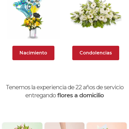
Hortensias (Hydrangea)
Liliums
Lisianthus
Maules
Nacimiento
Condolencias
Mensajes
Minirosas
Tenemos la experiencia de
22
años de servicio
Nacimiento de niños
entregando
flores a domicilio
Nacimientos
Nacimientos de niñas
Peluches