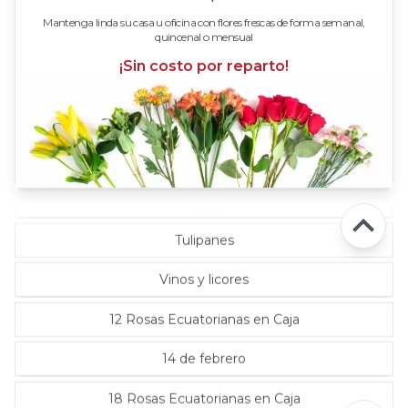
Rosas Fucsia
Mantenga linda su casa u oficina con flores frescas de forma semanal,
quincenal o mensual
Rosas Lila
¡Sin costo por reparto!
Rosas Rojas
Rosas Rosadas
Rosas verde limón
Tottus
Tulipanes
Vinos y licores
12 Rosas Ecuatorianas en Caja
14 de febrero
18 Rosas Ecuatorianas en Caja