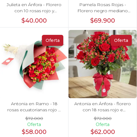
Julieta en Ánfora - Florero
Pamela Rosas Rojas -
con 10 rosas rojo y
Florero negro mediano
limonium
con rosas rojas y mini
$40.000
$69.900
claveles rosados y fucsias
Oferta
Oferta
Antonia en Ramo - 18
Antonia en Ánfora - florero
rosas ecuatorianas rojo e
con 18 rosas rojo e
hypericum
hypericum
$72.000
$72.000
Oferta
Oferta
$58.000
$62.000