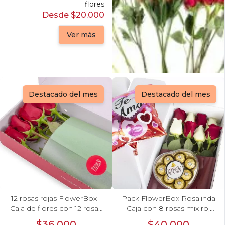
flores
Desde $20.000
Ver más
Destacado del mes
Destacado del mes
12 rosas rojas FlowerBox -
Pack FlowerBox Rosalinda
Caja de flores con 12 rosas
- Caja con 8 rosas mix rojo
ecuatorianas rojas
y blanco, Ferrero Rocher
$36.000
$40.000