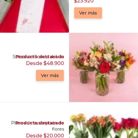
$23.920
Ver más
Selección florista del día
Producto destacado
Desde $48.900
Ver más
Planes de suscripción de
Producto destacado
flores
Desde $20.000