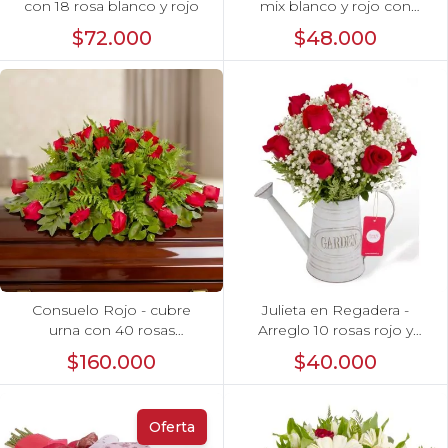
con 18 rosa blanco y rojo
mix blanco y rojo con
hypericum
$72.000
$48.000
Consuelo Rojo - cubre
Julieta en Regadera -
urna con 40 rosas
Arreglo 10 rosas rojo y
ecuatorianas rojo
gypo
$160.000
$40.000
Oferta