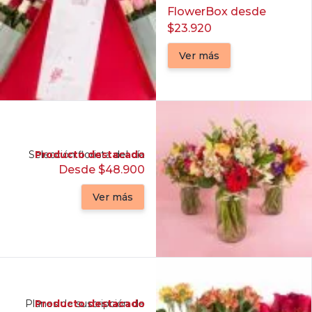
FlowerBox desde
$23.920
Ver más
Selección florista del día
Producto destacado
Desde $48.900
Ver más
Planes de suscripción de
Producto destacado