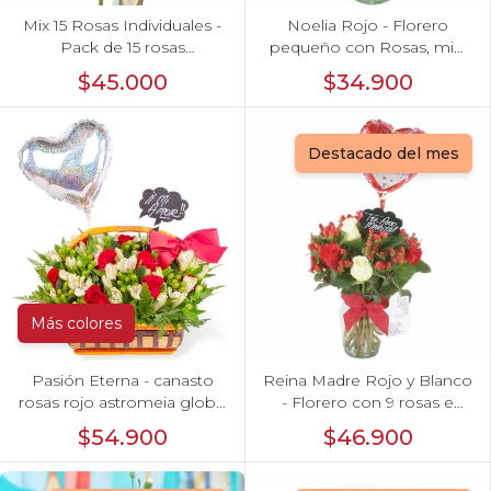
Mix 15 Rosas Individuales -
Noelia Rojo - Florero
Pack de 15 rosas
pequeño con Rosas, mini
individuales de colores
rosas, mini claveles y
$45.000
$34.900
surtidos envueltas en
limonium
papel.
Destacado del mes
Más colores
Pasión Eterna - canasto
Reina Madre Rojo y Blanco
rosas rojo astromeia globo
- Florero con 9 rosas e
corazon
hypericum, globo y pizarra
$54.900
$46.900