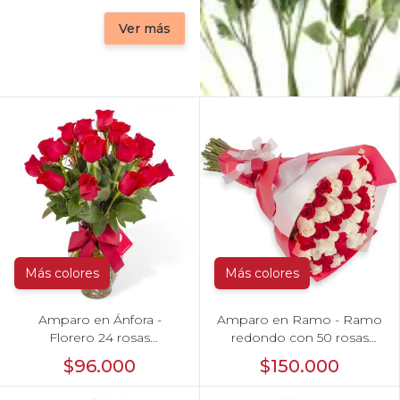
Ver más
Más colores
Más colores
Amparo en Ánfora -
Amparo en Ramo - Ramo
Florero 24 rosas
redondo con 50 rosas
ecuatorianas rojo
blanco y rojo
$96.000
$150.000