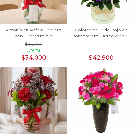
Antonia en Ánfora - florero
Colores de Frida Rojo en
con 9 rosas rojo e
sombrerero - Arreglo floral
hypericum
con rosas, claveles, estate y
$36.000
limonium
Oferta
$34.000
$42.900