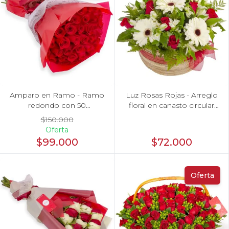
Amparo en Ramo - Ramo
Luz Rosas Rojas - Arreglo
redondo con 50
floral en canasto circular
ecuatorianas rojo
con gerberas blancas,
$150.000
rosas rojas y astromelias
Oferta
blancas
$99.000
$72.000
Oferta