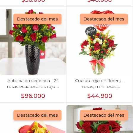
corazón 100g y globo Te
amo
Destacado del mes
Destacado del mes
Antonia en cerámica - 24
Cupido rojo en florero -
rosas ecuatorianas rojo e
rosas, mini rosas,
hypericum
hypericum, globo te amo y
$96.000
$44.900
pizarra
Destacado del mes
Destacado del mes