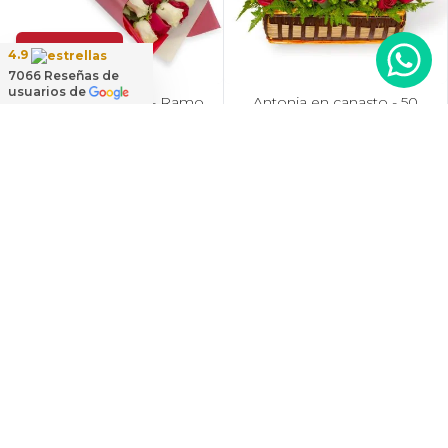
Más colores
4.9
7066
Reseñas de
usuarios de
Amparo en Ramo - Ramo
Antonia en canasto - 50
extendido 18 rosas blanco
rosas ecuatoriana rojo e
y rojo
hypericum
$200.000
Oferta
$54.000
$99.000