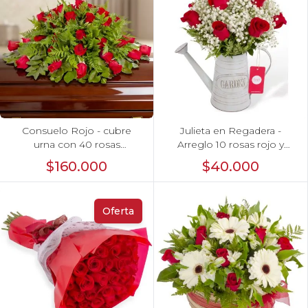
Consuelo Rojo - cubre
Julieta en Regadera -
urna con 40 rosas
Arreglo 10 rosas rojo y
ecuatorianas rojo
gypo
$160.000
$40.000
Oferta