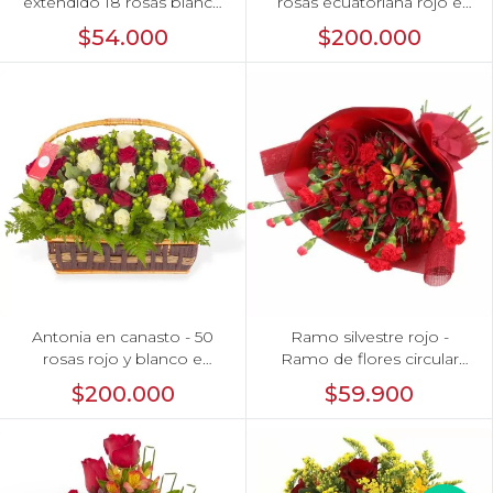
extendido 18 rosas blanco
rosas ecuatoriana rojo e
y rojo
hypericum
$54.000
$200.000
Antonia en canasto - 50
Ramo silvestre rojo -
rosas rojo y blanco e
Ramo de flores circular
hypericum
con rosas rojas, claveles,
$200.000
$59.900
astromelias, mini rosas e
hypericum rojo