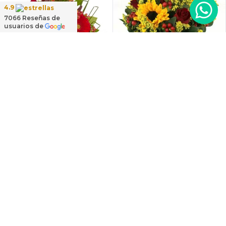
4.9
7066
Reseñas de
usuarios de
Más colores
Magdalena Rojo - Arreglo
Amanecer en sombrerero
floral con rosas, gerbera y
- Arreglo floral de girasoles,
astromelias rojas
rosas rojo, e hypericum
$49.900
$49.900