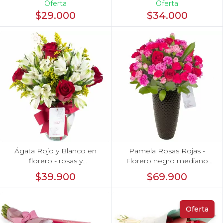
Oferta
Oferta
$29.000
$34.000
Ágata Rojo y Blanco en
Pamela Rosas Rojas -
florero - rosas y
Florero negro mediano
astromelias
con rosas rojas y mini
$39.900
$69.900
claveles rosados y fucsias
Oferta