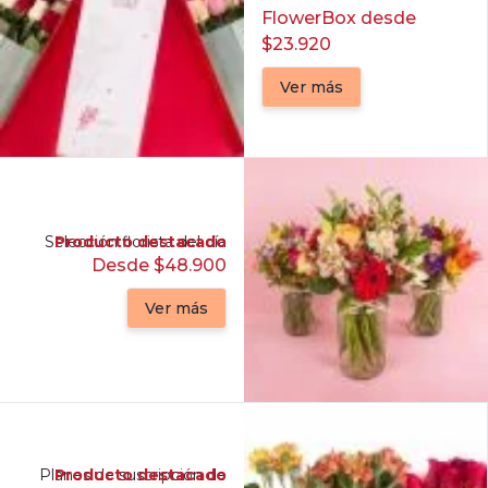
FlowerBox desde
$23.920
Ver más
Selección florista del día
Producto destacado
Desde $48.900
Ver más
Planes de suscripción de
Producto destacado