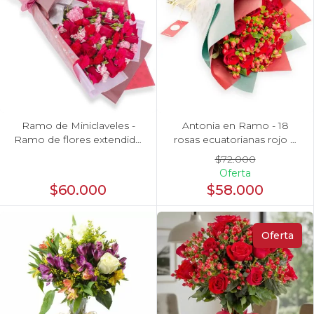
Ramo de Miniclaveles -
Antonia en Ramo - 18
Ramo de flores extendido
rosas ecuatorianas rojo e
con miniclaveles y rosas
hypericum
$72.000
rojas
Oferta
$60.000
$58.000
Oferta