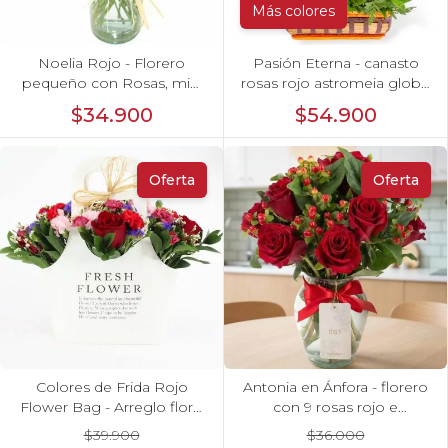
Más colores
Noelia Rojo - Florero
Pasión Eterna - canasto
pequeño con Rosas, mini
rosas rojo astromeia globo
rosas, mini claveles y
corazon
$34.900
$54.900
limonium
Oferta
Oferta
Colores de Frida Rojo
Antonia en Ánfora - florero
Flower Bag - Arreglo floral
con 9 rosas rojo e
con rosas, claveles, estate y
hypericum
$39.900
$36.000
limonium