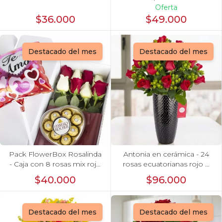
Oferta
$36.000
$49.000
Destacado del mes
Destacado del mes
Pack FlowerBox Rosalinda
Antonia en cerámica - 24
- Caja con 8 rosas mix rojo
rosas ecuatorianas rojo e
y blanco, Ferrero Rocher
hypericum
$40.000
$96.000
corazón 100g y globo Te
amo
Destacado del mes
Destacado del mes