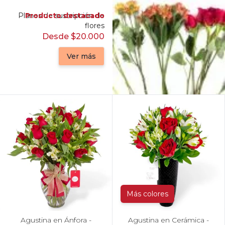
Planes de suscripción de
Producto destacado
flores
Desde $20.000
Ver más
Más colores
Agustina en Ánfora -
Agustina en Cerámica -