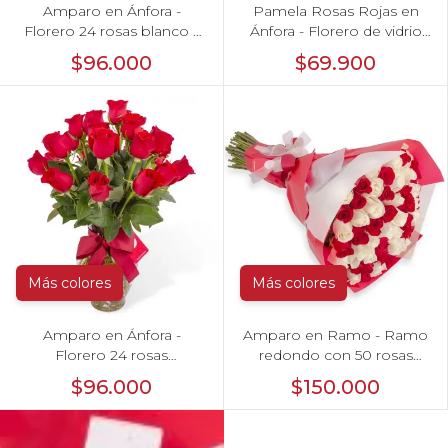
Amparo en Ánfora -
Pamela Rosas Rojas en
Florero 24 rosas blanco y
Ánfora - Florero de vidrio
rojo
con con rosas rojas y mini
$96.000
$69.900
claveles fucsias y rojos
Más colores
Más colores
Amparo en Ánfora -
Amparo en Ramo - Ramo
Florero 24 rosas
redondo con 50 rosas
ecuatorianas rojo
blanco y rojo
$96.000
$150.000