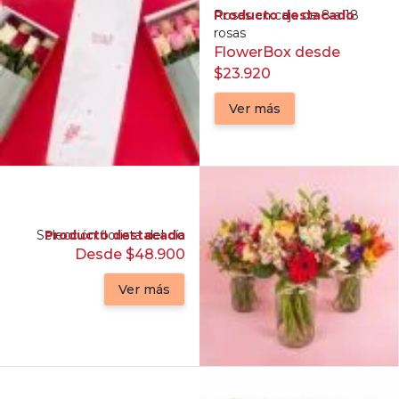
Producto destacado
Rosas en caja de 8 a 18
rosas
FlowerBox desde
$23.920
Ver más
Selección florista del día
Producto destacado
Desde $48.900
Ver más