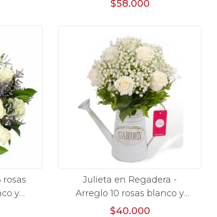
$58.000
 rosas
Julieta en Regadera -
nco y
Arreglo 10 rosas blanco y
gypo
$40.000