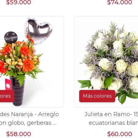
$59.000
$74.000
lores
Más colores
ades Naranja - Arreglo
Julieta en Ramo- 15
con globo, gerberas y
ecuatorianas bla
omelias naranjas e
limonium
$58.000
$60.000