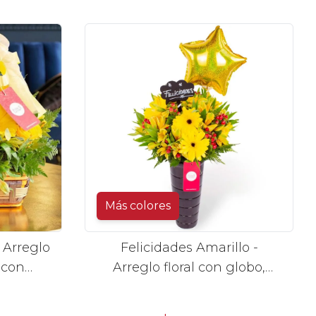
njos
Más colores
 Arreglo
Felicidades Amarillo -
 con
Arreglo floral con globo,
irosas y
gerberas y astromelias
llas
amarillas e hypericum