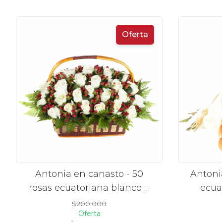
Oferta
Antonia en canasto - 50
Antoni
rosas ecuatoriana blanco e
ecua
hypericum
$200.000
Oferta