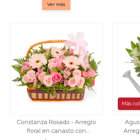
Ver más
Más co
Constanza Rosado - Arreglo
Agus
floral en canasto con
Arreg
gerberas, rosas, minirosas y