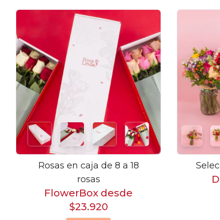
Rosas en caja de 8 a 18
Selec
D
rosas
FlowerBox desde
$23.920