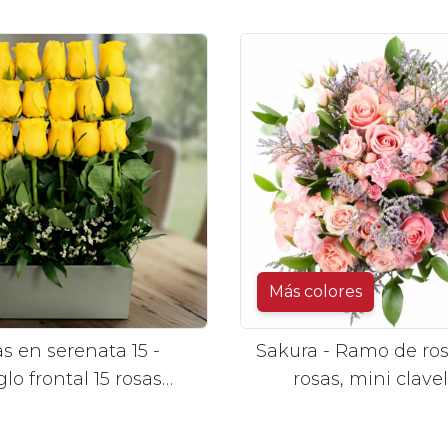
hypericum
Más colores
s en serenata 15 -
Sakura - Ramo de ros
glo frontal 15 rosas
rosas, mini clave
amarillo
limonium en tonos 