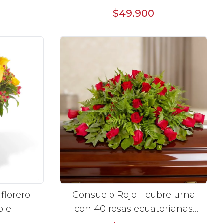
$49.900
florero
Consuelo Rojo - cubre urna
o e
con 40 rosas ecuatorianas
rojo