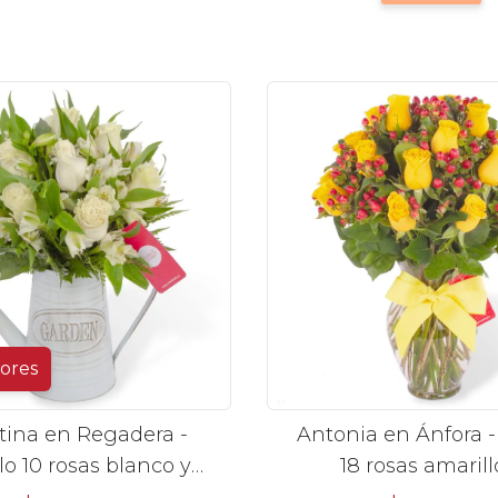
lores
tina en Regadera -
Antonia en Ánfora - 
lo 10 rosas blanco y
18 rosas amarill
astromelias
hypericum