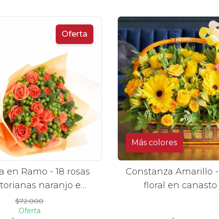
amarillos y nara
Oferta
Más colores
a en Ramo - 18 rosas
Constanza Amarillo -
torianas naranjo e
floral en canasto
hypericum
gerberas, rosas, min
$72.000
Oferta
astromelias amari