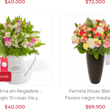
$40.000
$72.000
lores
tina en Regadera -
Pamela Rosas Blan
glo 10 rosas lila y
Florero negro medi
astromelias
rosas blancas y mini 
$40.000
$69.900