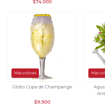
$74.000
astromelias rosadas
Más colores
Más co
Globo Copa de Champange
Agus
Arre
$9.900