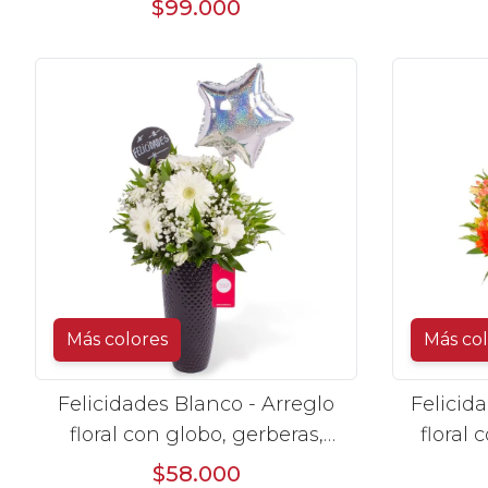
$99.000
Más colores
Más co
Felicidades Blanco - Arreglo
Felicid
floral con globo, gerberas,
floral 
astromelias y gypsophilas
astr
$58.000