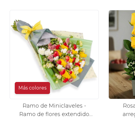
Más colores
Ramo de Miniclaveles -
Rosa
Ramo de flores extendido
arre
con miniclaveles y rosas
amarillas