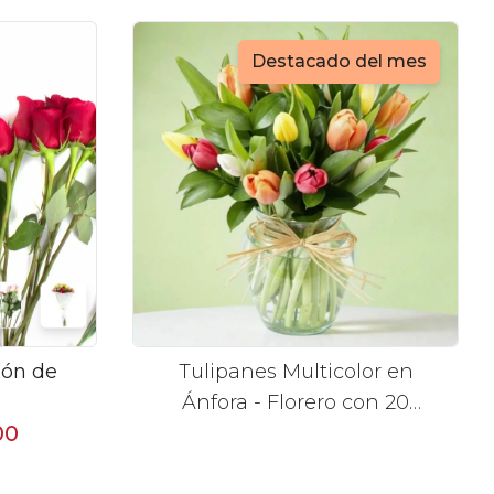
Destacado del mes
ión de
Tulipanes Multicolor en
Ánfora - Florero con 20
00
tulipanes multicolores