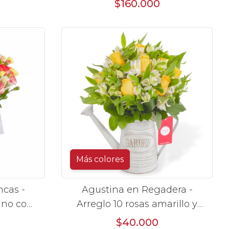
$160.000
Más colores
cas -
Agustina en Regadera -
ano con
Arreglo 10 rosas amarillo y
claveles
astromelia
$40.000