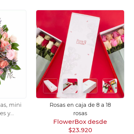
as, mini
Rosas en caja de 8 a 18
les y
rosas
FlowerBox desde
rosados
$23.920