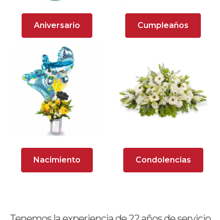
Arreglos Florales para Aniversario
Aniversario
Cumpleaños
Arreglos florales para dar agradecimiento
Arreglos Florales para Defunciones
Arreglos Florales para Eventos
Arreglos florales románticos
Arreglos rosados
Astromelias
Nacimiento
Condolencias
Ave del Paraíso (Strelitzia)
Brunch
Calas
Tenemos la experiencia de
22
años de servicio