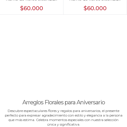
con miniclaveles y rosas
con miniclaveles y rosas
$60.000
$60.000
amarillas
rojas
Arreglos Florales para Aniversario
Descubre espectaculares flores y regalos para aniversarios, el presente
perfecto para expresar agradecimiento con estilo y elegancia a la persona
que más estima. Celebra momentos especiales con nuestra selección
única y significativa.