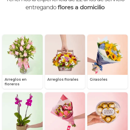
Chocolates y galletas
entregando
flores a domicilio
Día de la madre
Día de la mujer
Día de la secretaria
Flores y Regalos de Navidad
Gerberas
Arreglos en
Arreglos florales
Girasoles
Girasoles
floreros
Globos
Graduación
Hipericum