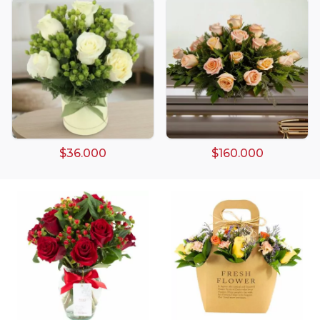
Arreglos damasco
Arreglos de Globos
Arreglos Florales
Arreglos florales amarillos
$36.000
$160.000
Arreglos florales de color rojo
Arreglos Florales de Cumpleaños
Arreglos Florales en Florero
Arreglos florales en tono blanco
Arreglos florales en tono lila
Arreglos florales en tono naranja