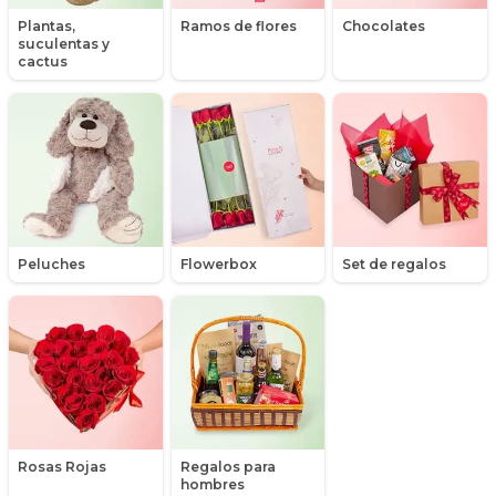
Libros
Plantas,
Ramos de flores
Chocolates
suculentas y
Liliums
cactus
Maules
Mensajes
Minirosas
Nacimiento de niños
Peluches
Flowerbox
Set de regalos
Nacimientos
Nacimientos de niñas
Packs de productos
Peluches
Rosas Rojas
Regalos para
Peonias
hombres