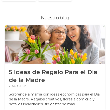
Plantas, Suculentas y Cactus
Nuestro blog
Promociones y Ofertas
Ramos de Flores
Ramos de Novia
Ramos de Rosas
Regalos a Domicilio
5 Ideas de Regalo Para el Día
Regalos para Hombres
de la Madre
Regalos para niños
2025-04-22
Rosas
Sorprende a mamá con ideas económicas para el Día
de la Madre. Regalos creativos, flores a domicilio y
detalles inolvidables, sin gastar de más.
Rosas Amarillas