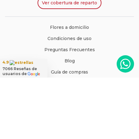
Ver
cobertura de reparto
Flores a domicilio
Condiciones de uso
Preguntas Frecuentes
Blog
4.9
7066
Reseñas de
Guía de compras
usuarios de
Últimas entregas
Testimonios de clientes
Mapa del sitio
Mi cuenta
Rosalinda ®, es una marca registrada de Rosalinda SPA. · Cautín 875,
Santiago, Chile · Código Postal: 8350234 ·
ventas@rosalinda.cl