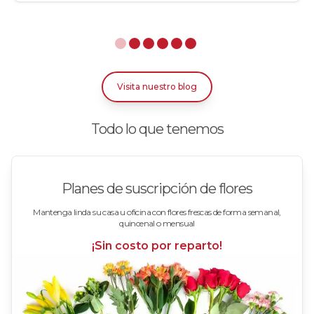
Rosas Arcoíris
Rosas Azules
Rosas Bicolor Blancas-Rojas
Visita nuestro blog
Rosas Blancas
Todo lo que tenemos
Rosas Damasco
Rosas en arreglos
Planes de suscripción de flores
Rosas en floreros
Mantenga linda su casa u oficina con flores frescas de forma semanal,
quincenal o mensual
Rosas Fucsia
¡Sin costo por reparto!
Rosas Lila
Rosas Rojas