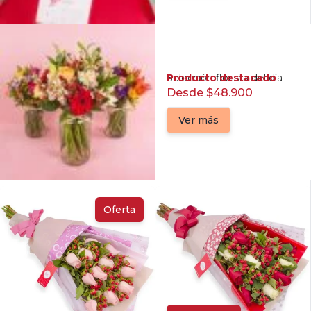
Producto destacado
Selección florista del día
Desde $48.900
Ver más
Oferta