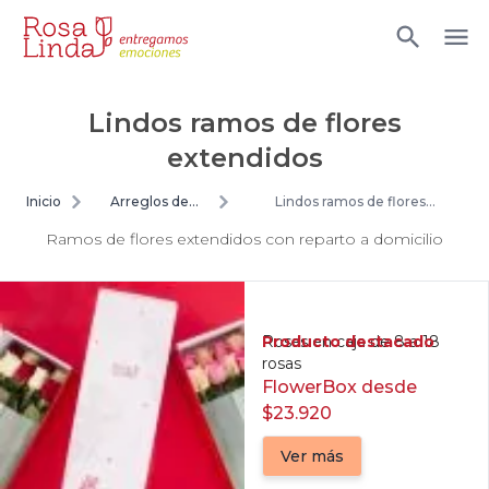
Lindos ramos de flores
extendidos
Inicio
Arreglos de
Lindos ramos de flores
flores
extendidos
Ramos de flores extendidos con reparto a domicilio
Producto destacado
Rosas en caja de 8 a 18
rosas
FlowerBox desde
$23.920
Ver más