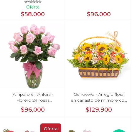
$72.000
Oferta
$58.000
$96.000
Amparo en Ánfora -
Genoveva - Arreglo floral
Florero 24 rosas
en canasto de mimbre con
ecuatorianas rosado
girasoles, mini rosas,
$96.000
$129.900
gypsophila e hypericum
Oferta