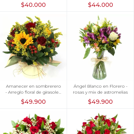
limonium
Rojo, limonium y vara de
$40.000
$44.000
oro
Amanecer en sombrerero
Ángel Blanco en Florero -
- Arreglo floral de girasoles,
rosas y mix de astromelias
rosas rojo, e hypericum
$49.900
$49.900