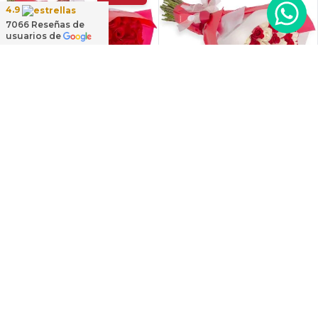
4.9
7066
Reseñas de
usuarios de
Más colores
Amparo en Ramo - Ramo
Amparo en Ramo - Ramo
redondo con 50
redondo con 50 rosas
ecuatorianas rojo
blanco y rojo
$150.000
Oferta
$99.000
$150.000