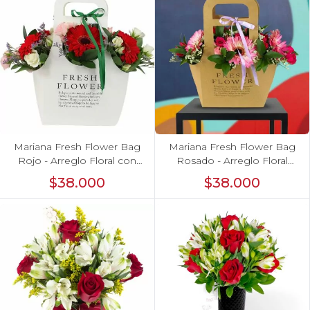
Mariana Fresh Flower Bag
Mariana Fresh Flower Bag
Rojo - Arreglo Floral con
Rosado - Arreglo Floral
gerberas rojo, minirosas y
con gerberas rosado,
$38.000
$38.000
limonium
minirosas y limonium