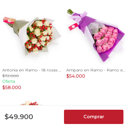
Antonia en Ramo - 18 rosas ecuatorianas blanco e hypericum
Amparo en Ramo - Ramo extendido 18 rosas ecuatorianas lila
$72.000
$54.000
Oferta
$58.000
4.9
$49.900
Comprar
7066
Reseñas de
usuarios de