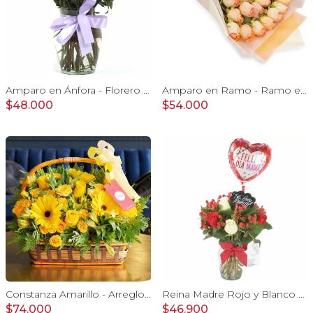
Amparo en Ánfora - Florero 12 rosas ecuatorianas lila
Amparo en Ramo - Ramo extendido 18 rosas ecuatoriana damasco
$48.000
$54.000
Constanza Amarillo - Arreglo floral en canasto con gerberas, rosas, minirosas y astromelias amarillas
Reina Madre Rojo y Blanco - Florero con 9 rosas e hypericum, globo y pizarra
$74.000
$46.900