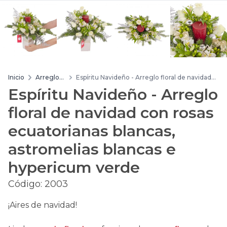
Inicio
Arreglos
Espíritu Navideño - Arreglo floral de navidad
de flores
con rosas ecuatorianas blancas, astromelias
Espíritu Navideño - Arreglo
blancas e hypericum verde
floral de navidad con rosas
ecuatorianas blancas,
astromelias blancas e
hypericum verde
Código:
2003
¡Aires de navidad!