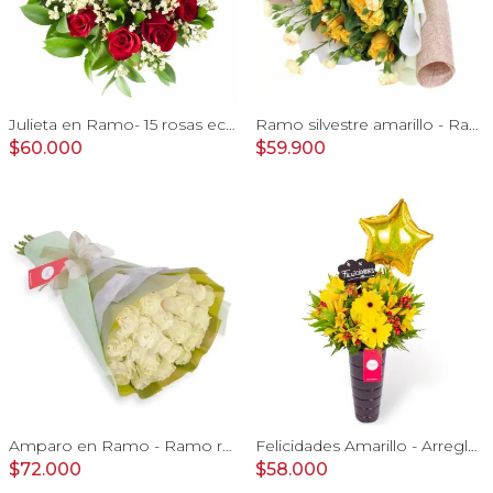
Julieta en Ramo- 15 rosas ecuatorianas rojo y limonium
Ramo silvestre amarillo - Ramo de flores circular con rosas amarillas, claveles, astromelias e hypericum verde
$60.000
$59.900
Amparo en Ramo - Ramo redondo 24 rosas ecuatorianas blanco
Felicidades Amarillo - Arreglo floral con globo, gerberas y astromelias amarillas e hypericum
$72.000
$58.000