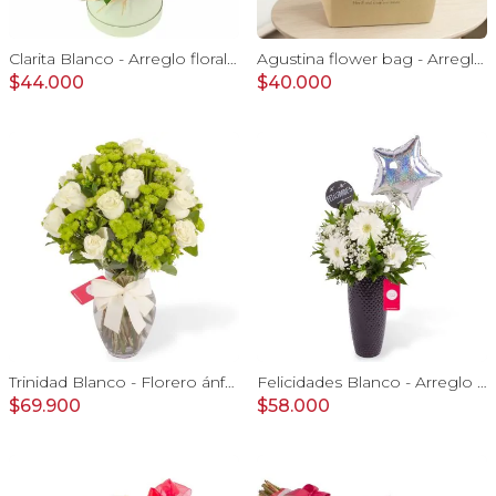
Clarita Blanco - Arreglo floral en sombrerero con rosas blanco, limonium y vara de oro
Agustina flower bag - Arreglo 10 rosas blanco y astromelias
$44.000
$40.000
Trinidad Blanco - Florero ánfora con rosas blancas y maules verdes
Felicidades Blanco - Arreglo floral con globo, gerberas, astromelias y gypsophilas
$69.900
$58.000