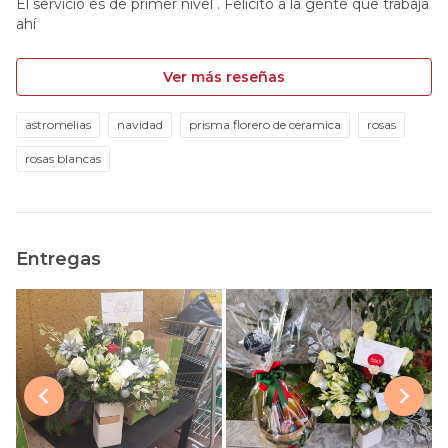
El servicio es de primer nivel . Felicito a la gente que trabaja
ahí
Ver más reseñas
astromelias
navidad
prisma florero de ceramica
rosas
rosas blancas
Entregas