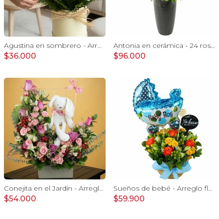
Agustina en sombrero - Arreglo 9 rosas blanco y astromelias
Antonia en cerámica - 24 rosas color damasco e hypericum
$36.000
$96.000
Conejita en el Jardín - Arreglo floral tonos rosa y conejita
Sueños de bebé - Arreglo floral para nacimiento de niño en canasto con globo y pizarra
$54.000
$59.900