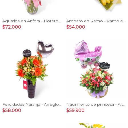
Agustina en Ánfora - Florero 18 rosas rosadas y astromelias
Amparo en Ramo - Ramo extendido 18 rosas amarillo
$72.000
$54.000
Felicidades Naranja - Arreglo floral con globo, gerberas y astromelias naranjas e hypericum
Nacimiento de princesa - Arreglo floral para nacimiento de niña en canasto con globo y pizarra
$58.000
$59.900