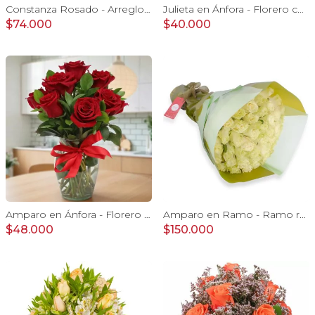
Constanza Rosado - Arreglo floral en canasto con gerberas, rosas, minirosas y astromelias rosadas
Julieta en Ánfora - Florero con 10 rosas amarillas y limonium
$74.000
$40.000
Amparo en Ánfora - Florero 12 rosas ecuatorianas rojo
Amparo en Ramo - Ramo redondo 50 rosas ecuatorianas blanco
$48.000
$150.000