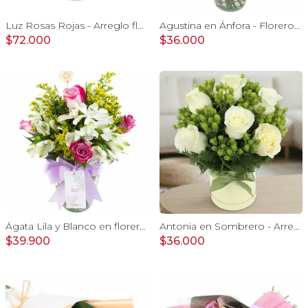
Luz Rosas Rojas - Arreglo floral en canasto circular con gerberas blancas, rosas rojas y astromelias blancas
Agustina en Ánfora - Florero con 9 rosas rosado y astromelia
$72.000
$36.000
Ágata Lila y Blanco en florero - rosas y astromelias
Antonia en Sombrero - Arreglo con 9 rosas blanco e hypericum
$39.900
$36.000