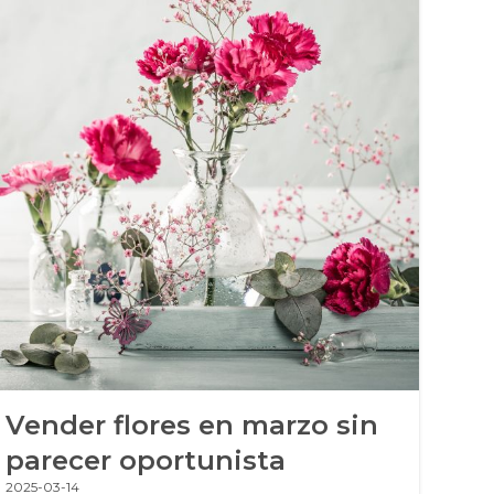
Vender flores en marzo sin
Te
parecer oportunista
fl
2025-03-14
2025-