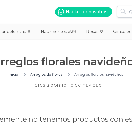
Habla con nosotros
Condolencias 🙏
Nacimientos 👶🏻
Rosas 🌹
Girasoles
rreglos florales navideñ
Inicio
Arreglos de flores
Arreglos florales navideños
Flores a domicilio de navidad
mente no tenemos productos con es