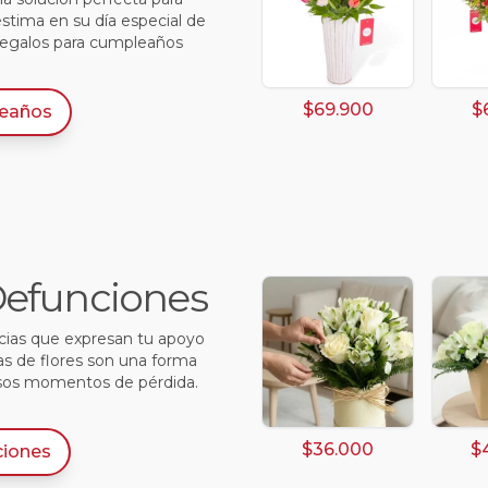
estima en su día especial de
regalos para cumpleaños
$69.900
$
eaños
 Defunciones
ncias que expresan tu apoyo
as de flores son una forma
sos momentos de pérdida.
$36.000
$
ciones