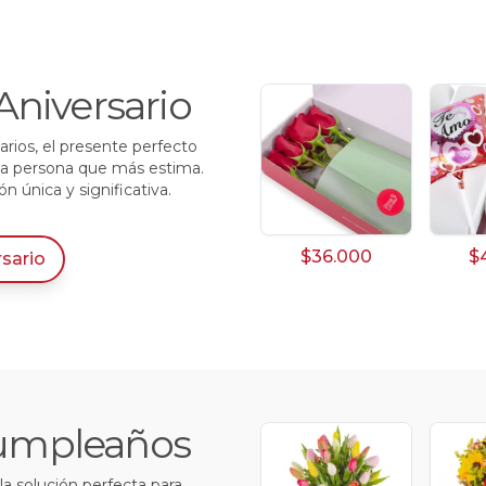
Aniversario
arios, el presente perfecto
 la persona que más estima.
 única y significativa.
$36.000
$
rsario
 Cumpleaños
a solución perfecta para