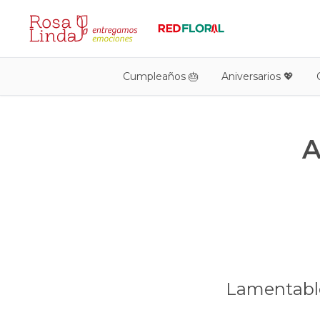
Cumpleaños 🎂
Aniversarios 💖
A
Lamentable