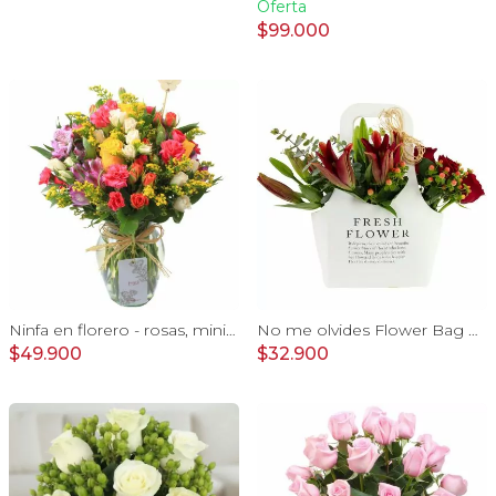
Oferta
$99.000
Ninfa en florero - rosas, miniclaveles y astromelias
No me olvides Flower Bag Rojo - Arreglo Floral con liliums y rosas rojo, hypericum y eucaliptus dolar
$49.900
$32.900