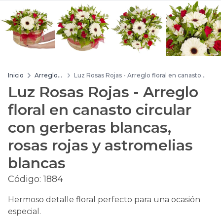
Inicio
Arreglos
Luz Rosas Rojas - Arreglo floral en canasto
de flores
circular con gerberas blancas, rosas rojas y
Luz Rosas Rojas - Arreglo
astromelias blancas
floral en canasto circular
con gerberas blancas,
rosas rojas y astromelias
blancas
Código:
1884
Hermoso detalle floral perfecto para una ocasión
especial.