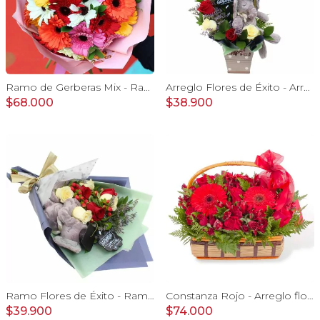
Ramo de Gerberas Mix - Ramo con 30 gerberas multicolor y ruscus
Arreglo Flores de Éxito - Arreglo floral para graduaciones con rosas rojas y blancas, peluche de elefante, pizarra y globos
$68.000
$38.900
Ramo Flores de Éxito - Ramo de flores para graduación con rosas rojas y rosas blancas, peluche de elefante y pizarra
Constanza Rojo - Arreglo floral en canasto con gerberas, rosas, minirosas y astromelias rojas
$39.900
$74.000