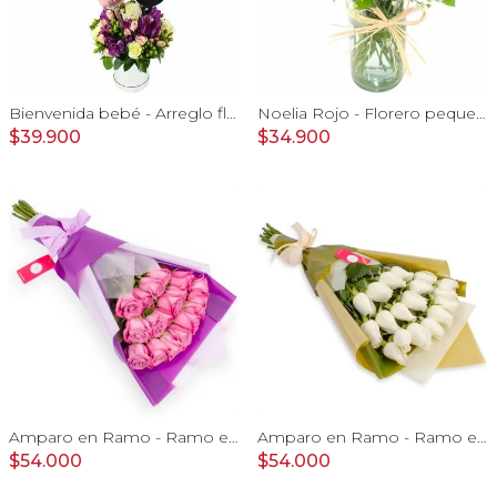
Bienvenida bebé - Arreglo floral con globos, rosas blanci, minirosas rosado, astromelias morado e hypericum
Noelia Rojo - Florero pequeño con Rosas, mini rosas, mini claveles y limonium
$39.900
$34.900
Amparo en Ramo - Ramo extendido 18 rosas ecuatorianas lila
Amparo en Ramo - Ramo extendido 18 rosas ecuatorianas blanco
$54.000
$54.000