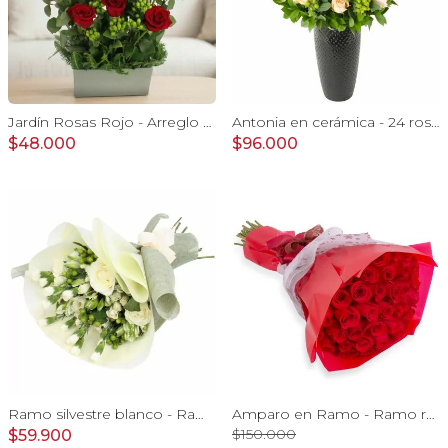
Jardín Rosas Rojo - Arreglo con 12 rosas rojo e hypericum
Antonia en cerámica - 24 rosas color damasco e hypericum
$48.000
$96.000
Ramo silvestre blanco - Ramo de flores circular con rosas blancas, claveles blancos, astromelias e hypericum verde
Amparo en Ramo - Ramo redondo con 50 ecuatorianas rojo
$150.000
$59.900