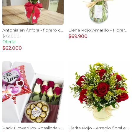
Antonia en Ánfora - florero con 18 rosas rojo e hypericum
Elena Rojo Amarillo - Florero rosas rojo y tulipanes amarillo
$72.000
$69.900
Oferta
$62.000
Pack FlowerBox Rosalinda - Caja con 8 rosas mix rojo y blanco, Ferrero Rocher corazón 100g y globo Te amo
Clarita Rojo - Arreglo floral en sombrerero con rosas Rojo, limonium y vara de oro