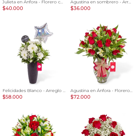
Julieta en Ánfora - Florero con 10 rosas rojo y limonium
Agustina en sombrero - Arreglo 9 rosas rojo y astromelias
$40.000
$36.000
Felicidades Blanco - Arreglo floral con globo, gerberas, astromelias y gypsophilas
Agustina en Ánfora - Florero con 18 rosas rojo y astromelias
$58.000
$72.000