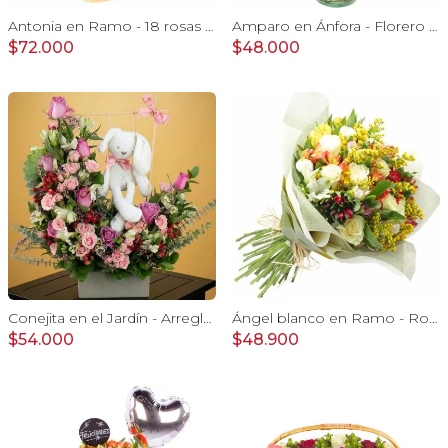
Antonia en Ramo - 18 rosas ecuatorianas naranjo e hypericum
Amparo en Ánfora - Florero 12 rosas ecuatorianas rosado
$72.000
$48.000
Conejita en el Jardín - Arreglo floral tonos rosa y conejita
Ángel blanco en Ramo - Rosas blancas y Astromelias
$54.000
$48.900