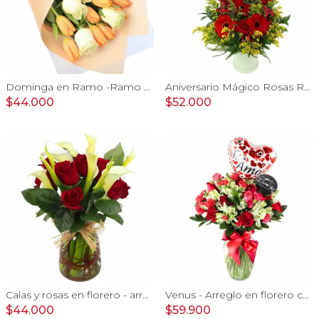
Dominga en Ramo -Ramo de Rosas Blanco y Tulipanes naranjo
Aniversario Mágico Rosas Rojo - Arreglo floral con globo Te amo, pizarra, aves del paraíso, rosas y gerberas rojo
$44.000
$52.000
Calas y rosas en florero - arreglo calas y rosas rojo
Venus - Arreglo en florero con Rosas, Astromelias y Claveles
$44.000
$59.900