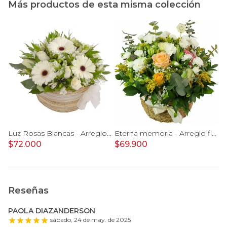
Más productos de esta misma colección
Luz Rosas Blancas - Arreglo floral en canasto circular con gerberas blancas, rosas blancas y astromelias blancas
Eterna memoria - Arreglo floral con Mini claveles blancos rosas ecuatorianas blancas, gypsophilia y astromelias amarillas
$72.000
$69.900
Reseñas
PAOLA DIAZANDERSON
sábado, 24 de may. de 2025