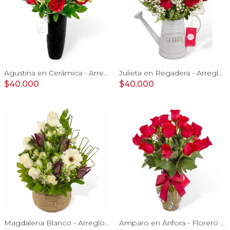
Agustina en Cerámica - Arreglo 10 rosas rojo y astromeliass
Julieta en Regadera - Arreglo 10 rosas rojo y gypo
$40.000
$40.000
Magdalena Blanco - Arreglo floral con rosas, gerbera y astromelias blancas
Amparo en Ánfora - Florero 24 rosas ecuatorianas rojo