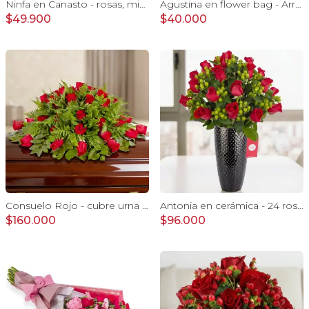
Ninfa en Canasto - rosas, miniclaveles, y astromelias
Agustina en flower bag - Arreglo 10 rosas rojo y astromelias
$49.900
$40.000
Consuelo Rojo - cubre urna con 40 rosas ecuatorianas rojo
Antonia en cerámica - 24 rosas ecuatorianas rojo e hypericum
$160.000
$96.000