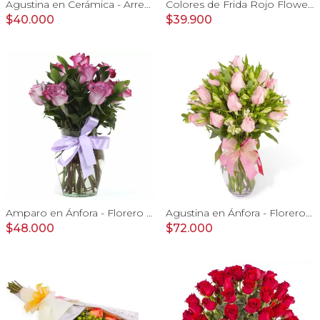
Agustina en Cerámica - Arreglo 10 rosas blanco y astromelias
Colores de Frida Rojo Flower Bag - Arreglo floral con rosas, claveles, estate y limonium
$40.000
$39.900
Amparo en Ánfora - Florero 12 rosas ecuatorianas lila
Agustina en Ánfora - Florero 18 rosas rosadas y astromelias
$48.000
$72.000