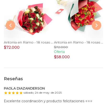
Antonia en Ánfora - florero con 9 rosas lila e hypericum
Antonia en Ramo - 18 rosas mix blanco y rojo con hypericum
Antonia en Ramo - 18 rosas ecuatorianas rojo e hypericum
$72.000
$72.000
$
Oferta
$58.000
Reseñas
PAOLA DIAZANDERSON
sábado, 24 de may. de 2025
Excelente coordinación y producto felicitaciones ⭐️⭐️⭐️