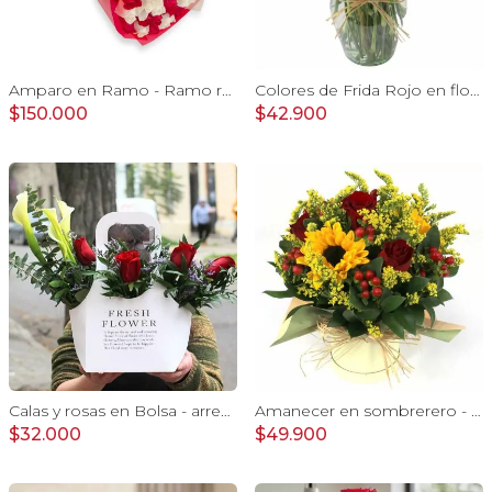
Amparo en Ramo - Ramo redondo con 50 rosas blanco y rojo
Colores de Frida Rojo en florero - Ánfora con rosas, claveles, estate y limonium
$150.000
$42.900
Calas y rosas en Bolsa - arreglo calas y rosas rojo
Amanecer en sombrerero - Arreglo floral de girasoles, rosas rojo, e hypericum
$32.000
$49.900