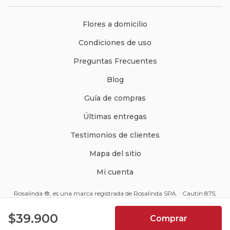
Flores a domicilio
Condiciones de uso
Preguntas Frecuentes
Blog
Guía de compras
Últimas entregas
Testimonios de clientes
Mapa del sitio
Mi cuenta
Rosalinda ®, es una marca registrada de Rosalinda SPA. · Cautín 875,
Santiago, Chile · Código Postal: 8350234 ·
ventas@rosalinda.cl
4.9
$39.900
Comprar
+562 2570 9510
7066
Reseñas de