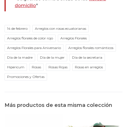
domicilio
"
14 de febrero
Arreglos con rosas ecuatorianas
Arreglos florales de color rojo
Arreglos Florales
Arreglos Florales para Aniversario
Arreglos florales románticos
Día de la madre
Día de la mujer
Día de la secretaria
Hipericum
Rosas
Rosas Rojas
Rosas en arreglos
Promociones y Ofertas
Más productos de esta misma colección