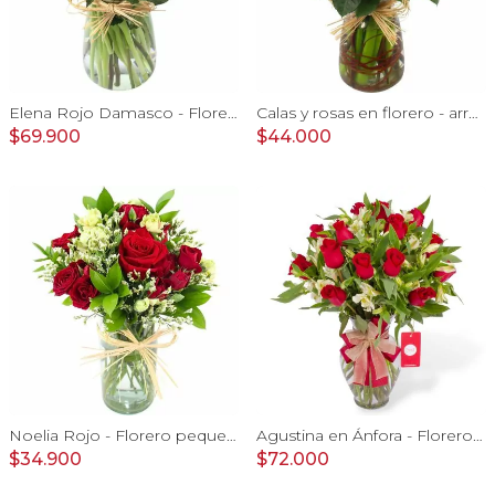
Elena Rojo Damasco - Florero con rosas rojo y tulipanes damasco
Calas y rosas en florero - arreglo calas y rosas rojo
$69.900
$44.000
Noelia Rojo - Florero pequeño con Rosas, mini rosas, mini claveles y limonium
Agustina en Ánfora - Florero con 18 rosas rojo y astromelias
$34.900
$72.000