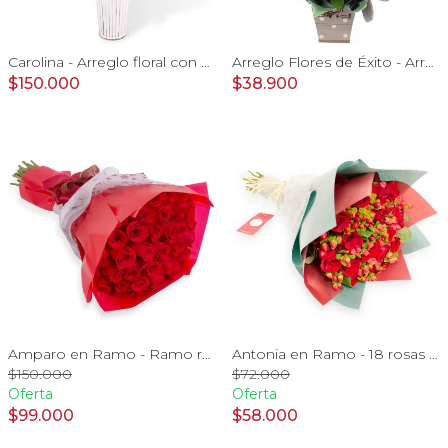
Carolina - Arreglo floral con 50 rosas rojas
Arreglo Flores de Éxito - Arreglo floral para graduaciones con rosas rojas y blancas, peluche de elefante, pizarra y globos
$150.000
$38.900
Amparo en Ramo - Ramo redondo con 50 ecuatorianas rojo
Antonia en Ramo - 18 rosas ecuatorianas rojo e hypericum
$150.000
$72.000
Oferta
Oferta
$99.000
$58.000