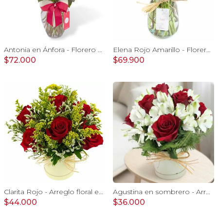
Antonia en Ánfora - Florero con 18 rosa blanco y rojo
Elena Rojo Amarillo - Florero rosas rojo y tulipanes amarillo
$72.000
$69.900
Clarita Rojo - Arreglo floral en sombrerero con rosas Rojo, limonium y vara de oro
Agustina en sombrero - Arreglo 9 rosas rojo y astromelias
$44.000
$36.000