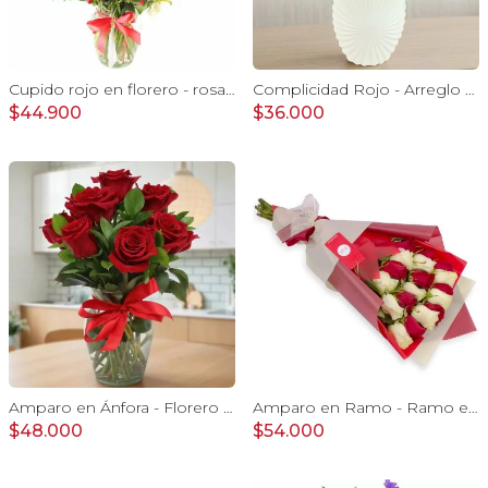
Cupido rojo en florero - rosas, mini rosas, hypericum, globo te amo y pizarra
Complicidad Rojo - Arreglo floral con rosas rojas e hypericum
$44.900
$36.000
Amparo en Ánfora - Florero 12 rosas ecuatorianas rojo
Amparo en Ramo - Ramo extendido 18 rosas blanco y rojo
$48.000
$54.000