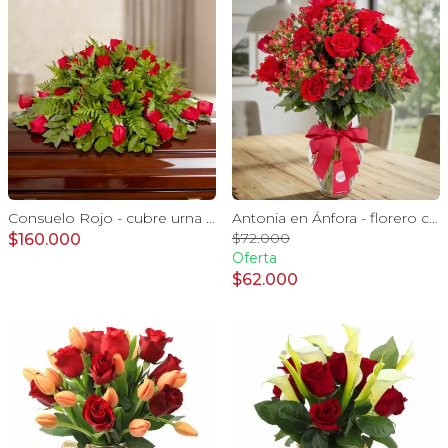
Consuelo Rojo - cubre urna con 40 rosas ecuatorianas rojo
Antonia en Ánfora - florero con 18 rosas rojo e hypericum
$72.000
$160.000
Oferta
$62.000