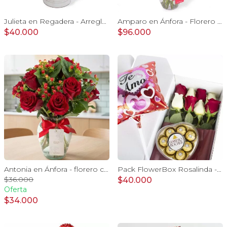
Julieta en Regadera - Arreglo 10 rosas rojo y gypo
Amparo en Ánfora - Florero 24 rosas blanco y rojo
$40.000
$96.000
Antonia en Ánfora - florero con 9 rosas rojo e hypericum
Pack FlowerBox Rosalinda - Caja con 8 rosas mix rojo y blanco, Ferrero Rocher corazón 100g y globo Te amo
$36.000
$40.000
Oferta
$34.000