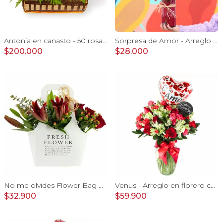
Antonia en canasto - 50 rosas ecuatoriana rojo e hypericum
Sorpresa de Amor - Arreglo floral con globo Te Amo, rosas rojo y astromelias
$200.000
$28.000
No me olvides Flower Bag Rojo - Arreglo Floral con liliums y rosas rojo, hypericum y eucaliptus dolar
Venus - Arreglo en florero con Rosas, Astromelias y Claveles
$32.900
$59.900