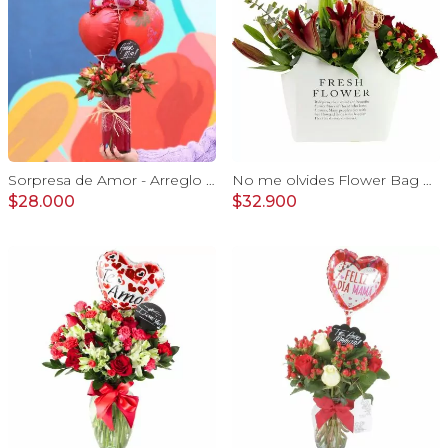
Sorpresa de Amor - Arreglo floral con globo Te Amo, rosas rojo y astromelias
No me olvides Flower Bag Rojo - Arreglo Floral con liliums y rosas rojo, hypericum y eucaliptus dolar
$28.000
$32.900