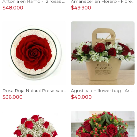
Antonia en Ramo - 12 rosas mix blanco y rojo con hypericum
Amanecer en Florero - Florero con girasoles, rosas rojo e hypericum
$48.000
$49.900
Rosa Roja Natural Preservada - rosa preservada en pecera vidrio con piedrecitas
Agustina en flower bag - Arreglo 10 rosas rojo y astromelias
$36.000
$40.000