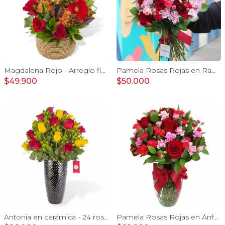
Magdalena Rojo - Arreglo floral con rosas, gerbera y astromelias rojas
Pamela Rosas Rojas en Ramo - Ramo con con rosas rojas y mini claveles
$49.900
$50.000
Antonia en cerámica - 24 rosas rojo y amarillo e hypericum
Pamela Rosas Rojas en Ánfora - Florero de vidrio con con rosas rojas y mini claveles fucsias y rojos