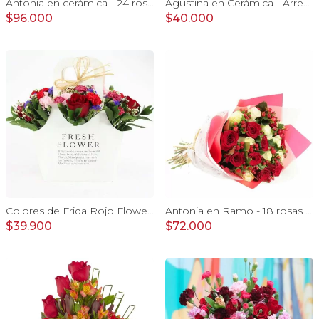
Antonia en cerámica - 24 rosas ecuatorianas rojo e hypericum
Agustina en Cerámica - Arreglo 10 rosas rojo y astromeliass
$96.000
$40.000
Colores de Frida Rojo Flower Bag - Arreglo floral con rosas, claveles, estate y limonium
Antonia en Ramo - 18 rosas mix blanco y rojo con hypericum
$39.900
$72.000