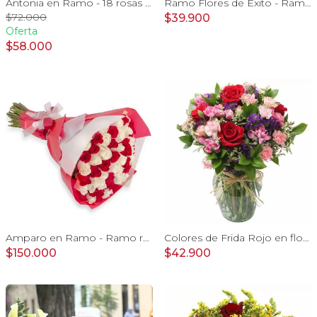
Antonia en Ramo - 18 rosas ecuatorianas rojo e hypericum
Ramo Flores de Éxito - Ramo de flores para graduación con rosas rojas y rosas blancas, peluche de elefante y pizarra
$72.000
$39.900
Oferta
$58.000
Amparo en Ramo - Ramo redondo con 50 rosas blanco y rojo
Colores de Frida Rojo en florero - Ánfora con rosas, claveles, estate y limonium
$150.000
$42.900