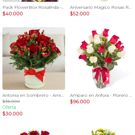
Pack FlowerBox Rosalinda - Caja con 8 rosas mix rojo y blanco, Ferrero Rocher corazón 100g y globo Te amo
Aniversario Mágico Rosas Rojo - Arreglo floral con globo Te amo, pizarra, aves del paraíso, rosas y gerberas rojo
$40.000
$52.000
Antonia en Sombrero - Arreglo 9 rosas rojo e hypericum
Amparo en Ánfora - Florero 24 rosas blanco y rojo
$36.000
$96.000
Oferta
$30.000