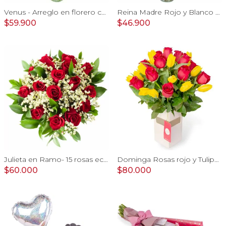
Venus - Arreglo en florero con Rosas, Astromelias y Claveles
Reina Madre Rojo y Blanco - Florero con 9 rosas e hypericum, globo y pizarra
$59.900
$46.900
Julieta en Ramo- 15 rosas ecuatorianas rojo y limonium
Dominga Rosas rojo y Tulipanes amarillo - Arreglo floral
$60.000
$80.000