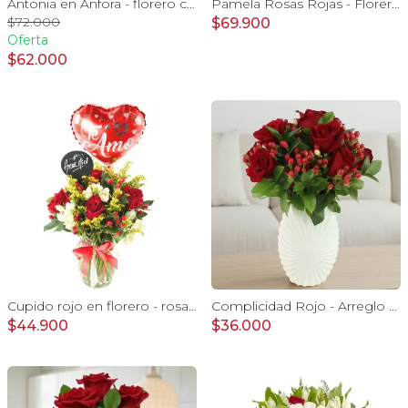
Antonia en Ánfora - florero con 18 rosas rojo e hypericum
Pamela Rosas Rojas - Florero negro mediano con rosas rojas y mini claveles rosados y fucsias
$72.000
$69.900
Oferta
$62.000
Cupido rojo en florero - rosas, mini rosas, hypericum, globo te amo y pizarra
Complicidad Rojo - Arreglo floral con rosas rojas e hypericum
$44.900
$36.000