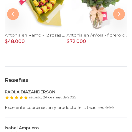
Antonia en Ramo - 12 rosas ecuatorianas lila e hypericum
Antonia en Ramo - 12 rosas ecuatorianas amarillo e hypericum
Antonia en Ánfora - florero con 18 rosas naranjo e hypericum
$
$48.000
$72.000
O
$
Reseñas
PAOLA DIAZANDERSON
sábado, 24 de may. de 2025
Excelente coordinación y producto felicitaciones ⭐️⭐️⭐️
Isabel Ampuero