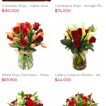
Consuelo Rojo - cubre urna con 40 rosas ecuatorianas rojo
Constanza Rojo - Arreglo floral en canasto con gerberas, rosas, minirosas y astromelias rojas
$160.000
$74.000
Elena Rojo Damasco - Florero con rosas rojo y tulipanes damasco
Calas y rosas en florero - arreglo calas y rosas rojo
$69.900
$44.000