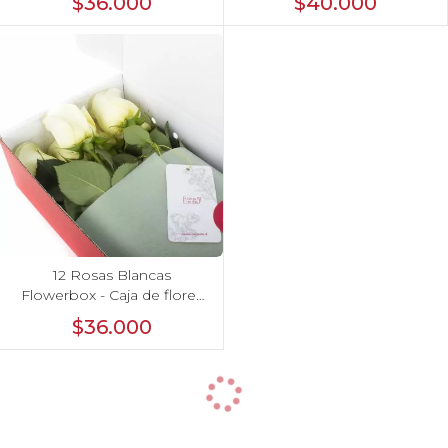
$36.000
$40.000
corazón 100g y globo Te
amo
12 Rosas Blancas
Flowerbox - Caja de flores
con 12 rosas ecuatorianas
$36.000
blancas