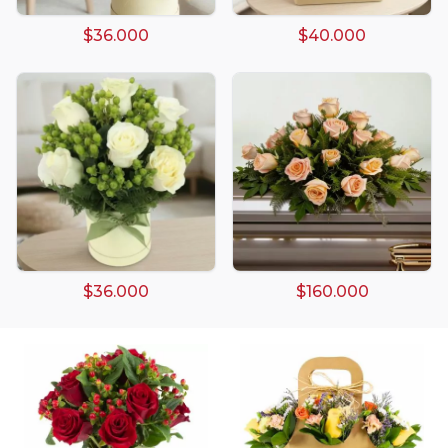
$36.000
$40.000
Arreglos damasco
Arreglos de Globos
Arreglos Florales
Arreglos florales amarillos
$36.000
$160.000
Arreglos florales de color rojo
Arreglos Florales de Cumpleaños
Arreglos Florales en Florero
Arreglos florales en tono blanco