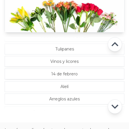
Rosas Rojas
Rosas Rosadas
Selección florista del día
Tulipanes
Vinos y licores
14 de febrero
Alelí
Arreglos azules
Arreglos con rosas ecuatorianas