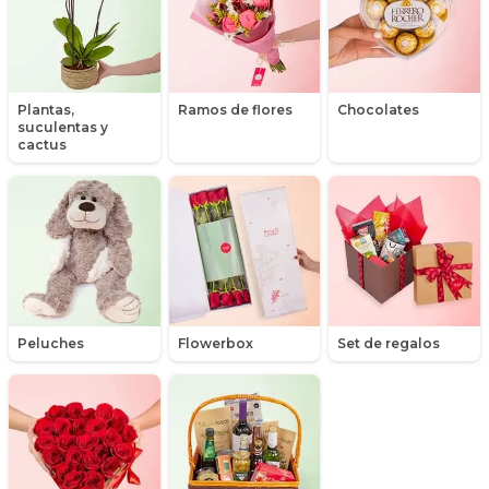
Hipericum
Libros
Plantas,
Ramos de flores
Chocolates
suculentas y
Liliums
cactus
Maules
Mensajes
Minirosas
Nacimiento de niños
Peluches
Flowerbox
Set de regalos
Nacimientos
Nacimientos de niñas
Packs de productos