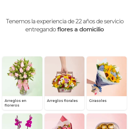
Brunch
Calas
Tenemos la experiencia de
22
años de servicio
Chocolates y galletas
entregando
flores a domicilio
Día de la madre
Día de la mujer
Día de la secretaria
Flores y Regalos de Navidad
Gerberas
Arreglos en
Arreglos florales
Girasoles
Girasoles
floreros
Globos
Graduación