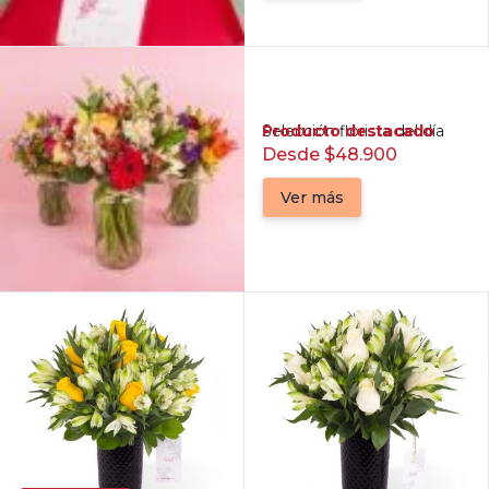
Producto destacado
Selección florista del día
Desde $48.900
Ver más