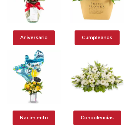
Arreglos florales en tono lila
Arreglos florales en tono naranja
Arreglos Florales para Aniversario
Aniversario
Cumpleaños
Arreglos florales para dar agradecimiento
Arreglos Florales para Defunciones
Arreglos Florales para Eventos
Arreglos florales románticos
Arreglos rosados
Astromelias
Nacimiento
Condolencias
Ave del Paraíso (Strelitzia)