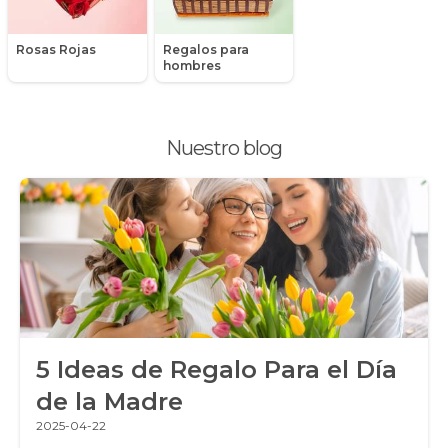
Peluches
Rosas Rojas
Regalos para
Peonias
hombres
Plantas, Suculentas y Cactus
Nuestro blog
Promociones y Ofertas
Ramos de Flores
Ramos de Novia
Ramos de Rosas
Regalos a Domicilio
5 Ideas de Regalo Para el Día
Regalos para Hombres
de la Madre
Regalos para niños
2025-04-22