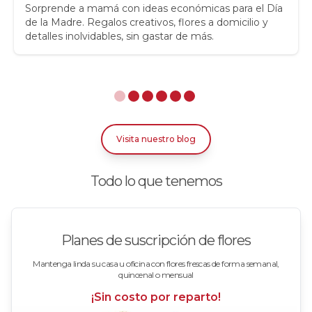
Rosas
Sorprende a mamá con ideas económicas para el Día
de la Madre. Regalos creativos, flores a domicilio y
detalles inolvidables, sin gastar de más.
Rosas Amarillas
Rosas Arcoíris
Rosas Azules
Rosas Bicolor Blancas-Rojas
Visita nuestro blog
Rosas Blancas
Todo lo que tenemos
Rosas Damasco
Rosas en arreglos
Planes de suscripción de flores
Rosas en floreros
Mantenga linda su casa u oficina con flores frescas de forma semanal,
quincenal o mensual
Rosas Fucsia
¡Sin costo por reparto!
Rosas Lila