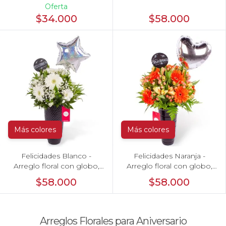
amarillas e hypericum
Oferta
$34.000
$58.000
Más colores
Más colores
Felicidades Blanco -
Felicidades Naranja -
Arreglo floral con globo,
Arreglo floral con globo,
gerberas, astromelias y
gerberas y astromelias
$58.000
$58.000
gypsophilas
naranjas e hypericum
Arreglos Florales para Aniversario