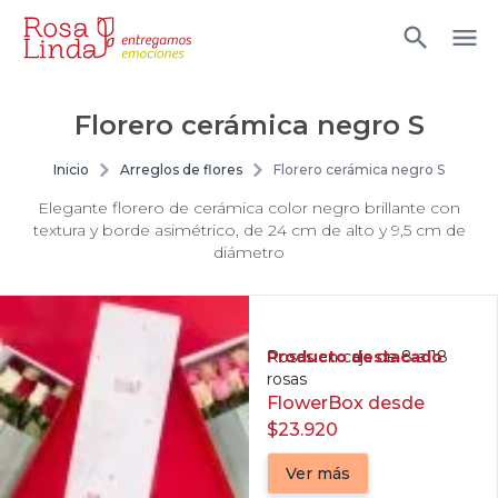
Florero cerámica negro S
Inicio
Arreglos de flores
Florero cerámica negro S
Elegante florero de cerámica color negro brillante con
textura y borde asimétrico, de 24 cm de alto y 9,5 cm de
diámetro
Producto destacado
Rosas en caja de 8 a 18
rosas
FlowerBox desde
$23.920
Ver más