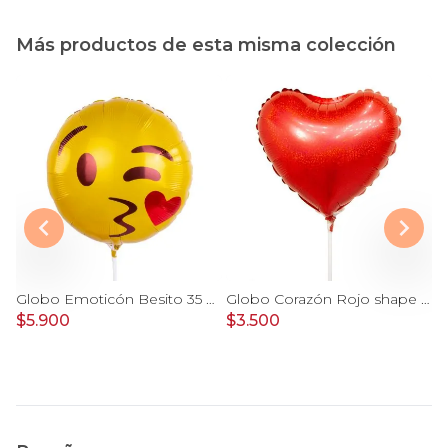
Más productos de esta misma colección
Globo Te amo cuadrangular 25cm
Globo Emoticón Besito 35 cm
Globo Corazón Rojo shape 22cm
$5.900
$3.500
$