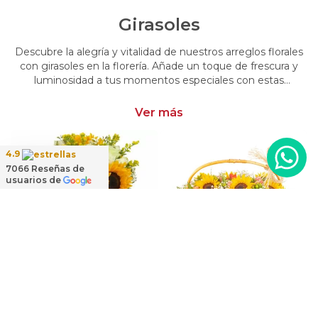
Girasoles
Descubre la alegría y vitalidad de nuestros arreglos florales
con girasoles en la florería. Añade un toque de frescura y
luminosidad a tus momentos especiales con estas
creaciones cautivadoras. Encarga arreglos florales con
girasoles y dale un toque distintivo y radiante a tus
Ver más
emociones.
4.9
7066
Reseñas de
usuarios de
Ramo de mano Girasoles y Rosas - ramo de mano con girasoles y rosas blanco
Genoveva - Arreglo floral en canasto de mimbre con girasoles, mini rosas, gypsophila e hypericum
$69.900
$129.900