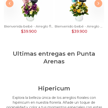
rosas, mini rosas, hypericum, globo te amo y pizarra
Bienvenida bebé - Arreglo floral con globos, rosas blanci, minirosas rosado, astromelias morado e hypericum
Bienvenido bebé - Arreglo floral con globos, rosas amarillo, minirosas blanco, astromelias e hypericum
$39.900
$39.900
Ultimas entregas en
Punta
Arenas
Hipericum
Explora la belleza única de los arreglos florales con
hipéricum en nuestra florería. Añade un toque de
originalidad y color a tus momentos especiales con estas