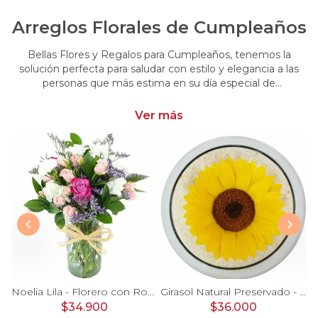
Arreglos Florales de Cumpleaños
Bellas Flores y Regalos para Cumpleaños, tenemos la
solución perfecta para saludar con estilo y elegancia a las
personas que más estima en su día especial de
cumpleaños. Encuentra las más hermosas flores y regalos
para cumpleaños
Ver más
Ágata Naranjo y Blanco en florero - rosas, astromelias
Noelia Lila - Florero con Rosas, mini rosas, mini claveles y limonium
Girasol Natural Preservado - girasol preservado en pecera vidrio con piedrecitas
$34.900
$36.000