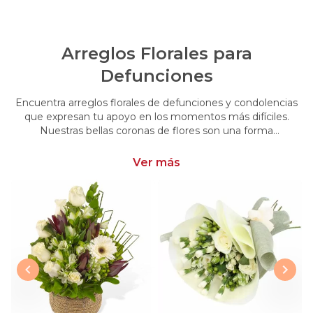
Arreglos Florales para
Defunciones
Encuentra arreglos florales de defunciones y condolencias
que expresan tu apoyo en los momentos más difíciles.
Nuestras bellas coronas de flores son una forma
conmovedora de acompañar y brindar consuelo en esos
momentos de pérdida.
Ver más