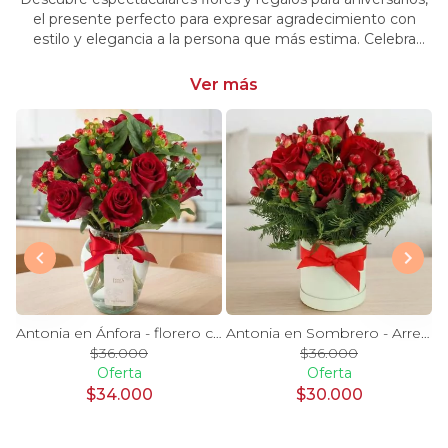
el presente perfecto para expresar agradecimiento con
estilo y elegancia a la persona que más estima. Celebra
momentos especiales con nuestra selección única y
significativa.
Ver más
y Blanco en florero - rosas y astromelias
Antonia en Ánfora - florero con 9 rosas rojo e hypericum
Antonia en Sombrero - Arreglo 9 rosas rojo e hypericum
$36.000
$36.000
Oferta
Oferta
$34.000
$30.000