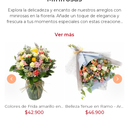
Explora la delicadeza y encanto de nuestros arreglos con
minirosas en la florería. Añade un toque de elegancia y
frescura a tus momentos especiales con estas creaciones
únicas. Encarga arreglos florales con minirosas y dale un
toque distintivo y encantador a tus emociones
Ver más
 damasco, hypericum verde y minirosas blanco
Colores de Frida amarillo en florero - Ánfora con rosas, claveles, estate y limonium
Belleza Tenue en Ramo - Arreglo de rosas blancas, delfinium azul, astromelias y eucaliptus
$42.900
$46.900