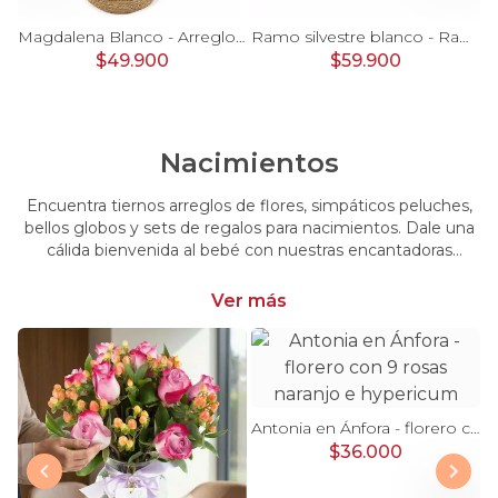
Pésame Rosado - Arreglo floral de condolencias
Magdalena Blanco - Arreglo floral con rosas, gerbera y astromelias blancas
Ramo silvestre blanco - Ramo de flores circular con rosas blancas, claveles blancos, astromelias e hypericum verde
$49.900
$59.900
Nacimientos
Encuentra tiernos arreglos de flores, simpáticos peluches,
bellos globos y sets de regalos para nacimientos. Dale una
cálida bienvenida al bebé con nuestras encantadoras
opciones, perfectas para celebrar este momento tan
especial.
Ver más
Antonia en Ánfora - florero con 9 rosas naranjo e hypericum
$36.000