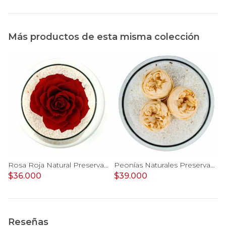
Más productos de esta misma colección
 Preservadas - tres peonías blanco
Rosa Roja Natural Preservada - rosa preservada en pecera vidrio con piedrecitas
Peonías Naturales Preservadas - tres peonías preservadas en pecera vidrio con piedrecitas
$36.000
$39.000
$
Reseñas