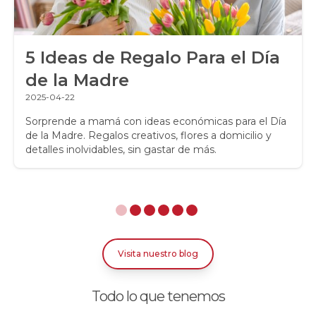
Regalos a Domicilio
5 Ideas de Regalo Para el Día
Regalos para Hombres
de la Madre
Regalos para niños
2025-04-22
Rosas
Sorprende a mamá con ideas económicas para el Día
de la Madre. Regalos creativos, flores a domicilio y
detalles inolvidables, sin gastar de más.
Rosas Amarillas
Rosas Arcoíris
Rosas Azules
Rosas Bicolor Blancas-Rojas
Visita nuestro blog
Rosas Blancas
Todo lo que tenemos
Rosas Damasco