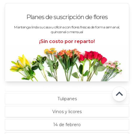
Rosas en arreglos
Planes de suscripción de flores
Rosas en floreros
Mantenga linda su casa u oficina con flores frescas de forma semanal,
quincenal o mensual
Rosas Fucsia
¡Sin costo por reparto!
Rosas Lila
Rosas Rojas
Rosas Rosadas
Selección florista del día
Tulipanes
Vinos y licores
14 de febrero