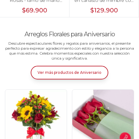
Rosas - ramo de mano
en canasto de mimbre con
con girasoles y rosas
girasoles, mini rosas,
$69.900
$129.900
blanco
gypsophila e hypericum
Arreglos Florales para Aniversario
Descubre espectaculares flores y regalos para aniversarios, el presente
perfecto para expresar agradecimiento con estilo y elegancia a la persona
que más estima. Celebra momentos especiales con nuestra selección
única y significativa.
Ver más productos
de
Aniversario