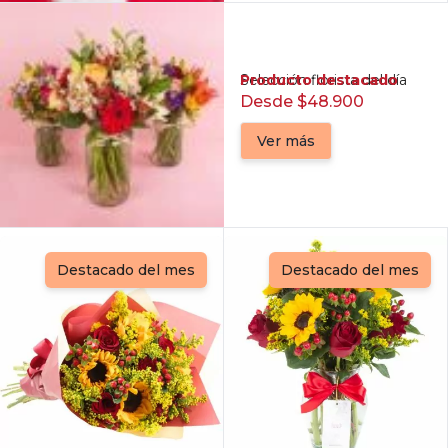
Producto destacado
Selección florista del día
Desde $48.900
Ver más
Destacado del mes
Destacado del mes