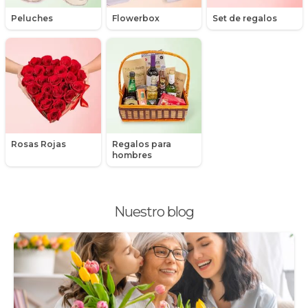
Nacimiento de niños
Peluches
Flowerbox
Set de regalos
Nacimientos
Nacimientos de niñas
Packs de productos
Peluches
Rosas Rojas
Regalos para
Peonias
hombres
Plantas, Suculentas y Cactus
Nuestro blog
Promociones y Ofertas
Ramos de Flores
Ramos de Novia
Ramos de Rosas