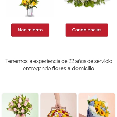
Arreglos rosados
Astromelias
Nacimiento
Condolencias
Ave del Paraíso (Strelitzia)
Brunch
Calas
Tenemos la experiencia de
22
años de servicio
Chocolates y galletas
entregando
flores a domicilio
Día de la madre
Día de la mujer
Día de la secretaria
Flores y Regalos de Navidad