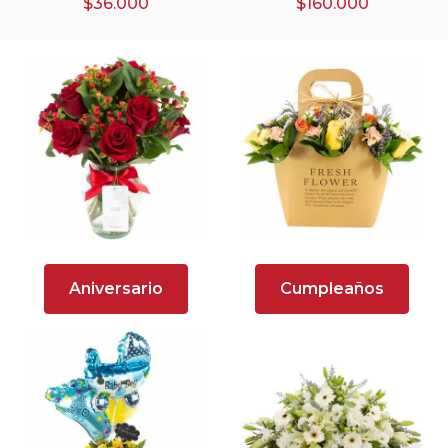
$36.000
$160.000
Arreglos florales de color rojo
Arreglos Florales de Cumpleaños
Arreglos Florales en Florero
Arreglos florales en tono blanco
Arreglos florales en tono lila
Arreglos florales en tono naranja
Arreglos Florales para Aniversario
Aniversario
Cumpleaños
Arreglos florales para dar agradecimiento
Arreglos Florales para Defunciones
Arreglos Florales para Eventos
Arreglos florales románticos