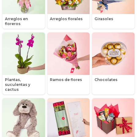
Gerberas
Arreglos en
Arreglos florales
Girasoles
Girasoles
floreros
Globos
Graduación
Hipericum
Libros
Plantas,
Ramos de flores
Chocolates
suculentas y
Liliums
cactus
Maules
Mensajes
Minirosas