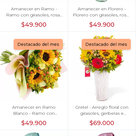
Amanecer en Ramo -
Amanecer en Florero -
Ramo con girasoles, rosas
Florero con girasoles, rosas
rojo e hypericum
rojo e hypericum
$49.900
$49.900
Destacado del mes
Destacado del mes
Amanecer en Ramo
Gretel - Arreglo floral con
Blanco - Ramo con
girasoles, gerberas e
girasoles, rosas Blanco e
hypericum
$49.900
$69.000
hypericum