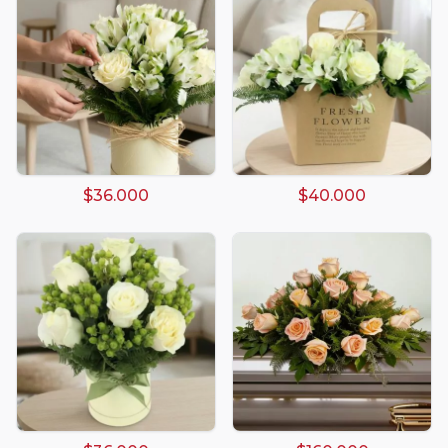
$36.000
$40.000
Arreglos damasco
Arreglos de Globos
Arreglos Florales
Arreglos florales amarillos