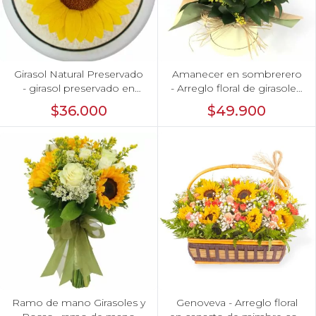
Girasol Natural Preservado
Amanecer en sombrerero
- girasol preservado en
- Arreglo floral de girasoles,
pecera vidrio con
rosas rojo, e hypericum
$36.000
$49.900
piedrecitas
Ramo de mano Girasoles y
Genoveva - Arreglo floral