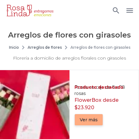
Arreglos de flores con girasoles
Inicio
Arreglos de flores
Arreglos de flores con girasoles
Florería a domicilio de arreglos florales con girasoles
Producto destacado
Rosas en caja de 8 a 18
rosas
FlowerBox desde
$23.920
Ver más