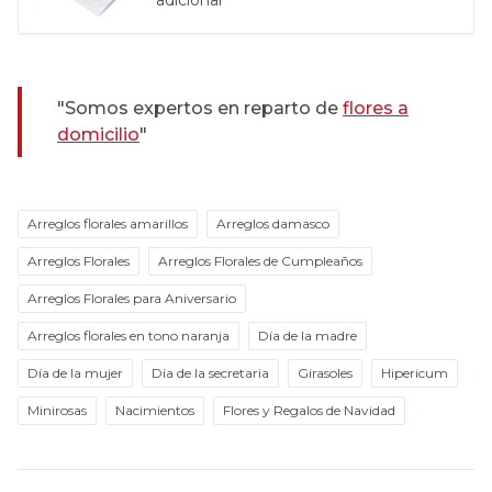
"Somos expertos en reparto de
flores a
domicilio
"
Arreglos florales amarillos
Arreglos damasco
Arreglos Florales
Arreglos Florales de Cumpleaños
Arreglos Florales para Aniversario
Arreglos florales en tono naranja
Día de la madre
Día de la mujer
Día de la secretaria
Girasoles
Hipericum
Minirosas
Nacimientos
Flores y Regalos de Navidad