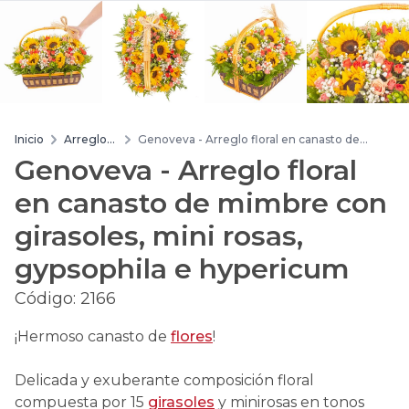
Inicio
Arreglos
Genoveva - Arreglo floral en canasto de
de flores
mimbre con girasoles, mini rosas, gypsophila
Genoveva - Arreglo floral
e hypericum
en canasto de mimbre con
girasoles, mini rosas,
gypsophila e hypericum
Código:
2166
¡Hermoso canasto de
flores
!
Delicada y exuberante composición floral
compuesta por 15
girasoles
y minirosas en tonos