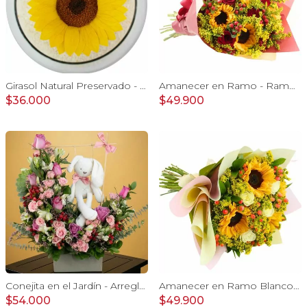
Girasol Natural Preservado - girasol preservado en pecera vidrio con piedrecitas
Amanecer en Ramo - Ramo con girasoles, rosas rojo e hypericum
$36.000
$49.900
Conejita en el Jardín - Arreglo floral tonos rosa y conejita
Amanecer en Ramo Blanco - Ramo con girasoles, rosas Blanco e hypericum
$54.000
$49.900