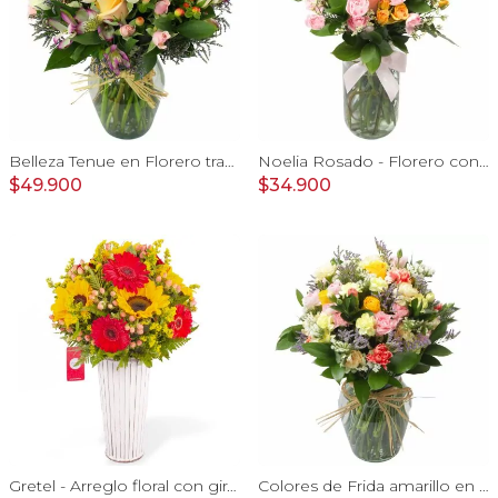
Belleza Tenue en Florero transparente con rosas damasco, mini claveles, astromelias y limonium
Noelia Rosado - Florero con rosas, mini rosas, mini claveles y limonium
$49.900
$34.900
Gretel - Arreglo floral con girasoles, gerberas e hypericum
Colores de Frida amarillo en florero - Ánfora con rosas, claveles, estate y limonium