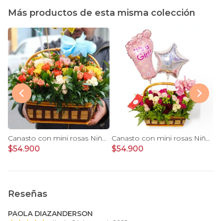
Más productos de esta misma colección
Noelia Rojo - Florero pequeño con Rosas, mini rosas, mini claveles y limonium
Canasto con mini rosas Niño - Arreglo floral con minirosas y globos metalicos
Canasto con mini rosas Niña - Arreglo floral con minirosas y globos metalicos
$54.900
$54.900
$
Reseñas
PAOLA DIAZANDERSON