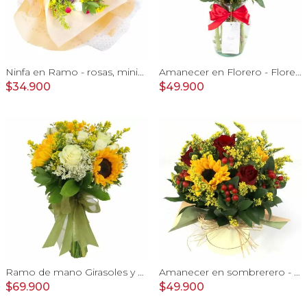
Ninfa en Ramo - rosas, miniclaveles y astromelias
Amanecer en Florero - Florero con girasoles, rosas rojo e hypericum
$34.900
$49.900
Ramo de mano Girasoles y Rosas - ramo de mano con girasoles y rosas blanco
Amanecer en sombrerero - Arreglo floral de girasoles, rosas rojo, e hypericum
$69.900
$49.900