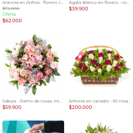
Antonia en Ánfora - florero con 18 rosas blanco e hypericum
Ágata Blanco en florero - rosas y astromelias blanco y vara de oro
$72.000
$39.900
Oferta
$62.000
Sakura - Ramo de rosas, mini rosas, mini claveles y limonium en tonos rosados
Antonia en canasto - 50 rosas rojo y blanco e hypericum
$59.900
$200.000