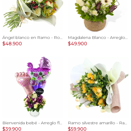
Ángel blanco en Ramo - Rosas blancas y Astromelias
Magdalena Blanco - Arreglo floral con rosas, gerbera y astromelias blancas
$48.900
$49.900
Bienvenida bebé - Arreglo floral con globos, rosas blanci, minirosas rosado, astromelias morado e hypericum
Ramo silvestre amarillo - Ramo de flores circular con rosas amarillas, claveles, astromelias e hypericum verde
$39.900
$59.900