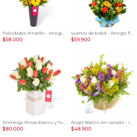
Felicidades Amarillo - Arreglo floral con globo, gerberas y astromelias amarillas e hypericum
Sueños de bebé - Arreglo floral para nacimiento de niño en canasto con globo y pizarra
$58.000
$59.900
Dominga Rosas blanco y Tulipanes naranjo - Arreglo Floral
Ángel Blanco en canasto - rosas, y mix de astromelias
$80.000
$48.900