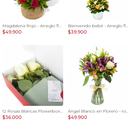
Magdalena Rojo - Arreglo floral con rosas, gerbera y astromelias rojas
Bienvenido bebé - Arreglo floral con globos, rosas amarillo, minirosas blanco, astromelias e hypericum
$49.900
$39.900
12 Rosas Blancas Flowerbox - Caja de flores con 12 rosas ecuatorianas blancas
Ángel Blanco en Florero - rosas y mix de astromelias
$36.000
$49.900