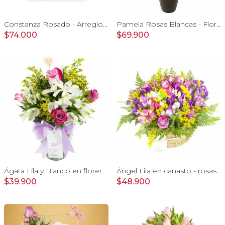
Constanza Rosado - Arreglo floral en canasto con gerberas, rosas, minirosas y astromelias rosadas
Pamela Rosas Blancas - Florero negro mediano con rosas blancas y mini claveles amarillos y naranjos
$74.000
$69.900
Ágata Lila y Blanco en florero - rosas y astromelias
Ángel Lila en canasto - rosas lila y astromelias
$39.900
$48.900