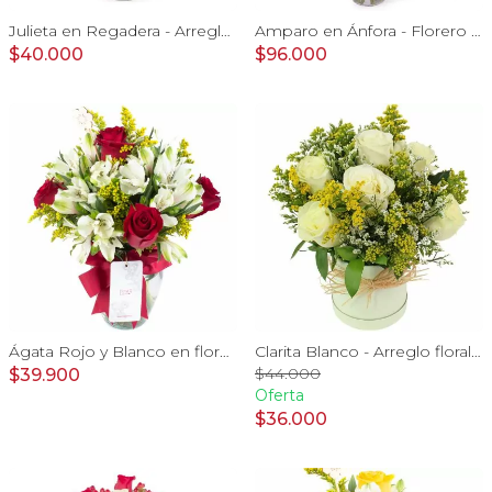
Julieta en Regadera - Arreglo 10 rosas blanco y gypo
Amparo en Ánfora - Florero 24 rosas blanco y rojo
$40.000
$96.000
Ágata Rojo y Blanco en florero - rosas y astromelias
Clarita Blanco - Arreglo floral en sombrerero con rosas blanco, limonium y vara de oro
$44.000
$39.900
Oferta
$36.000