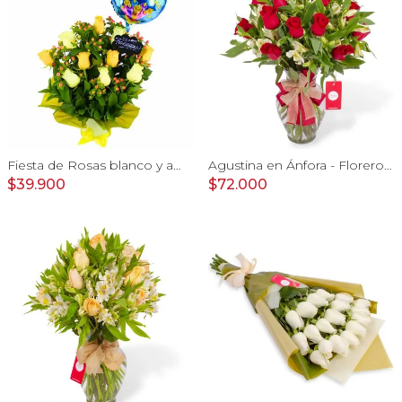
Fiesta de Rosas blanco y amarillo - arreglo con rosas, hypericum y globo feliz cumpleaños
Agustina en Ánfora - Florero con 18 rosas rojo y astromelias
$39.900
$72.000