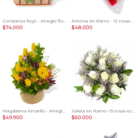
Constanza Rojo - Arreglo floral en canasto con gerberas, rosas, minirosas y astromelias rojas
Antonia en Ramo - 12 rosas mix blanco y rojo con hypericum
$74.000
$48.000
Magdalena Amarillo - Arreglo floral con rosas, gerbera y astromelias amarillas
Julieta en Ramo- 15 rosas ecuatorianas blanco y limonium
$49.900
$60.000