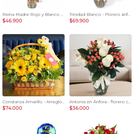
Reina Madre Rojo y Blanco - Florero con 9 rosas e hypericum, globo y pizarra
Trinidad Blanco - Florero ánfora con rosas blancas y maules verdes
$46.900
$69.900
Constanza Amarillo - Arreglo floral en canasto con gerberas, rosas, minirosas y astromelias amarillas
Antonia en Ánfora - florero con 9 rosas blanco e hypericum
$74.000
$36.000