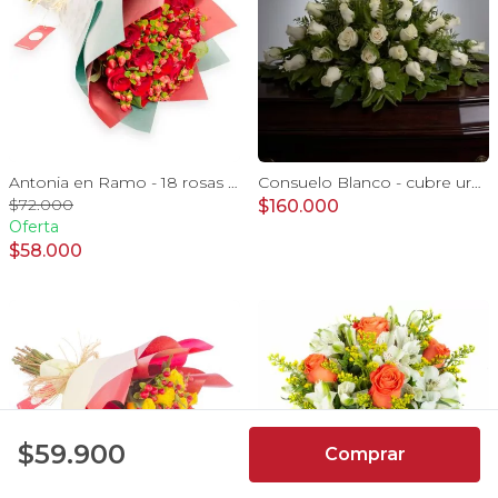
Antonia en Ramo - 18 rosas ecuatorianas rojo e hypericum
Consuelo Blanco - cubre urna 40 rosas ecuatorianas blanco
$72.000
$160.000
Oferta
$58.000
4.9
$59.900
Comprar
7066
Reseñas de
usuarios de