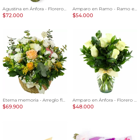
Agustina en Ánfora - Florero 18 rosas damasco y astromelias
Amparo en Ramo - Ramo extendido 18 rosas ecuatorianas blanco
$72.000
$54.000
Eterna memoria - Arreglo floral con Mini claveles blancos rosas ecuatorianas blancas, gypsophilia y astromelias amarillas
Amparo en Ánfora - Florero 12 rosas ecuatorianas blanco
$69.900
$48.000