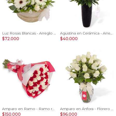
Luz Rosas Blancas - Arreglo floral en canasto circular con gerberas blancas, rosas blancas y astromelias blancas
Agustina en Cerámica - Arreglo 10 rosas blanco y astromelias
$72.000
$40.000
Amparo en Ramo - Ramo redondo con 50 rosas blanco y rojo
Amparo en Ánfora - Florero 24 rosas ecuatorianas blanco
$150.000
$96.000