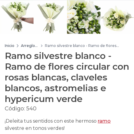
Inicio
Arreglos
Ramo silvestre blanco - Ramo de flores
de flores
circular con rosas blancas, claveles blancos,
Ramo silvestre blanco -
astromelias e hypericum verde
Ramo de flores circular con
rosas blancas, claveles
blancos, astromelias e
hypericum verde
Código:
540
¡Deleita tus sentidos con este hermoso
ramo
silvestre en tonos verdes!