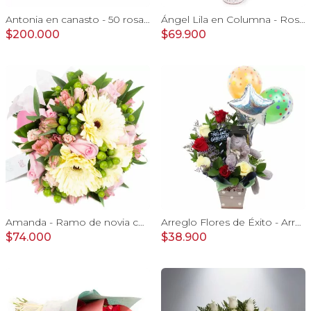
Antonia en canasto - 50 rosas ecuatoriana blanco e hypericum
Ángel Lila en Columna - Rosas lilas y astromelias
$200.000
$69.900
Amanda - Ramo de novia con gerberas, rosas rosadas y astromelias rosadas
Arreglo Flores de Éxito - Arreglo floral para graduaciones con rosas rojas y blancas, peluche de elefante, pizarra y globos
$74.000
$38.900