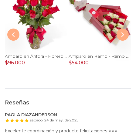
Jardín Rosas Rojo - Arreglo con 12 rosas rojo e hypericum
Amparo en Ánfora - Florero 24 rosas ecuatorianas rojo
Amparo en Ramo - Ramo extendido 18 rosas blanco y rojo
$96.000
$54.000
$
Reseñas
PAOLA DIAZANDERSON
sábado, 24 de may. de 2025
Excelente coordinación y producto felicitaciones ⭐️⭐️⭐️