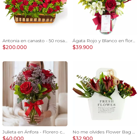
Antonia en canasto - 50 rosas ecuatoriana rojo e hypericum
Ágata Rojo y Blanco en florero - rosas y astromelias
$200.000
$39.900
Julieta en Ánfora - Florero con 10 rosas rojo y limonium
No me olvides Flower Bag Rojo - Arreglo Floral con liliums y rosas rojo, hypericum y eucaliptus dolar
$40.000
$32.900