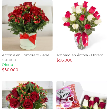
Antonia en Sombrero - Arreglo 9 rosas rojo e hypericum
Amparo en Ánfora - Florero 24 rosas blanco y rojo
$36.000
$96.000
Oferta
$30.000