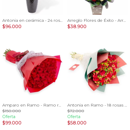
Antonia en cerámica - 24 rosas rojo y amarillo e hypericum
Arreglo Flores de Éxito - Arreglo floral para graduaciones con rosas rojas y blancas, peluche de elefante, pizarra y globos
$96.000
$38.900
Amparo en Ramo - Ramo redondo con 50 ecuatorianas rojo
Antonia en Ramo - 18 rosas ecuatorianas rojo e hypericum
$150.000
$72.000
Oferta
Oferta
$99.000
$58.000