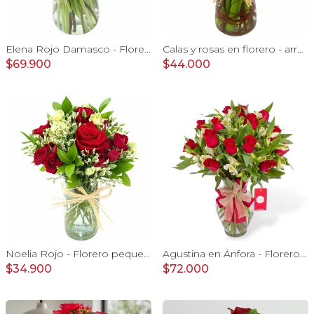
Elena Rojo Damasco - Florero con rosas rojo y tulipanes damasco
Calas y rosas en florero - arreglo calas y rosas rojo
$69.900
$44.000
Noelia Rojo - Florero pequeño con Rosas, mini rosas, mini claveles y limonium
Agustina en Ánfora - Florero con 18 rosas rojo y astromelias
$34.900
$72.000