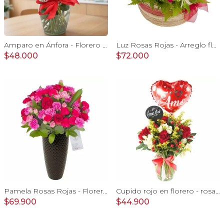
Amparo en Ánfora - Florero 12 rosas ecuatorianas rojo
Luz Rosas Rojas - Arreglo floral en canasto circular con gerberas blancas, rosas rojas y astromelias blancas
$48.000
$72.000
Pamela Rosas Rojas - Florero negro mediano con rosas rojas y mini claveles rosados y fucsias
Cupido rojo en florero - rosas, mini rosas, hypericum, globo te amo y pizarra
$69.900
$44.900