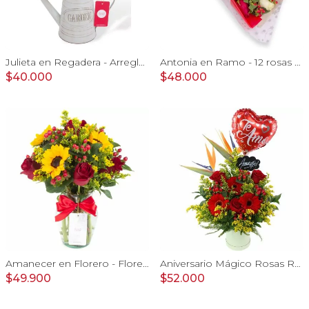
Julieta en Regadera - Arreglo 10 rosas rojo y gypo
Antonia en Ramo - 12 rosas mix blanco y rojo con hypericum
$40.000
$48.000
Amanecer en Florero - Florero con girasoles, rosas rojo e hypericum
Aniversario Mágico Rosas Rojo - Arreglo floral con globo Te amo, pizarra, aves del paraíso, rosas y gerberas rojo
$49.900
$52.000