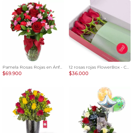
Pamela Rosas Rojas en Ánfora - Florero de vidrio con con rosas rojas y mini claveles fucsias y rojos
12 rosas rojas FlowerBox - Caja de flores con 12 rosas ecuatorianas rojas
$69.900
$36.000