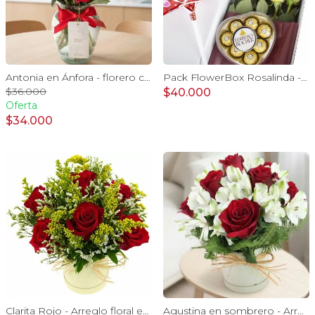
Antonia en Ánfora - florero con 9 rosas rojo e hypericum
Pack FlowerBox Rosalinda - Caja con 8 rosas mix rojo y blanco, Ferrero Rocher corazón 100g y globo Te amo
$36.000
$40.000
Oferta
$34.000
Clarita Rojo - Arreglo floral en sombrerero con rosas Rojo, limonium y vara de oro
Agustina en sombrero - Arreglo 9 rosas rojo y astromelias