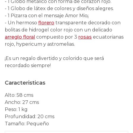
- 1 Globo metálico con forma de corazón rojo.
- 1 Globo de látex de colores y diseños alegres.
- 1 Pizarra con el mensaje Amor Mio¡
- Un hermoso
florero
transparente decorado con
bolitas de hidrogel color rojo con un delicado
arreglo floral
compuesto por 3
rosas
ecuatorianas
rojo, hypericum y astromelias.
¡Es un regalo divertido y colorido que será
recordado siempre!
Caracteristicas
Alto
:
58 cms
Ancho
:
27 cms
Peso
:
1 kg
Profundidad
:
20 cms
Tamaño
:
Pequeño