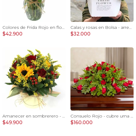
Colores de Frida Rojo en florero - Ánfora con rosas, claveles, estate y limonium
Calas y rosas en Bolsa - arreglo calas y rosas rojo
$42.900
$32.000
Amanecer en sombrerero - Arreglo floral de girasoles, rosas rojo, e hypericum
Consuelo Rojo - cubre urna con 40 rosas ecuatorianas rojo
$49.900
$160.000