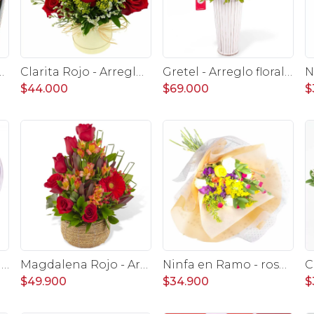
o y blanco, Ferrero Rocher corazón 100g y globo Te amo
Clarita Rojo - Arreglo floral en sombrerero con rosas Rojo, limonium y vara de oro
Gretel - Arreglo floral con girasoles, gerberas e hypericum
$44.000
$69.000
$
Ferrero Rocher 100g Corazón
Magdalena Rojo - Arreglo floral con rosas, gerbera y astromelias rojas
Ninfa en Ramo - rosas, miniclaveles y astromelias
$49.900
$34.900
$