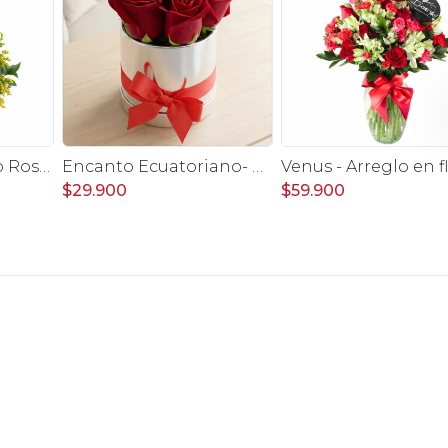
Aniversario Mágico Rosas Rojo - Arreglo floral con globo Te amo, pizarra, aves del paraíso, rosas y gerberas rojo
Encanto Ecuatoriano- Arreglo en sombrerero rosas rojo
$29.900
$59.900