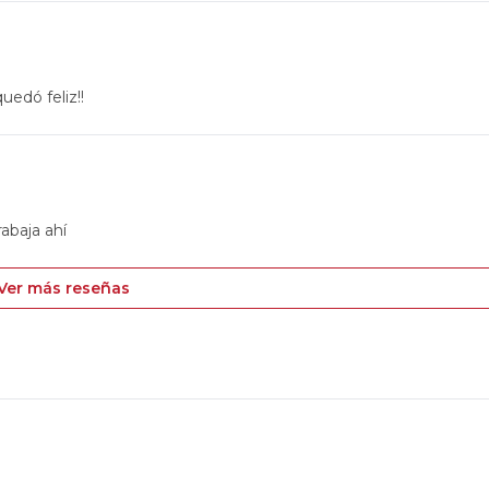
uedó feliz!!
rabaja ahí
Ver más reseñas