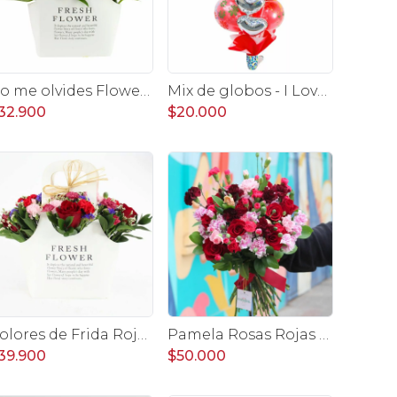
No me olvides Flower Bag Rojo - Arreglo Floral con liliums y rosas rojo, hypericum y eucaliptus dolar
Mix de globos - I Love You
32.900
$20.000
Colores de Frida Rojo Flower Bag - Arreglo floral con rosas, claveles, estate y limonium
Pamela Rosas Rojas en Ramo - Ramo con con rosas rojas y mini claveles
39.900
$50.000