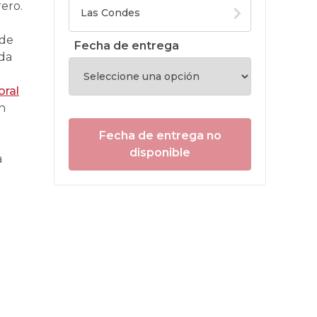
ero.
 de
Fecha de entrega
ada
a
oral
en
Fecha de entrega no
disponible
a