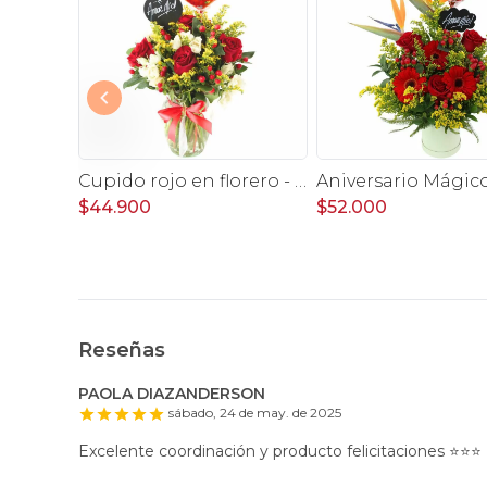
Globo Emoticón Besito 35 cm
Cupido rojo en florero - rosas, mini rosas, hypericum, globo te amo y pizarra
$44.900
$52.000
Reseñas
PAOLA DIAZANDERSON
sábado, 24 de may. de 2025
Excelente coordinación y producto felicitaciones ⭐️⭐️⭐️