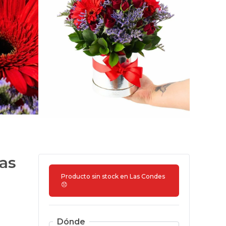
ras
Producto sin stock en
Las Condes
😞
Dónde