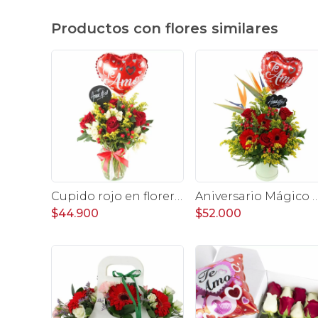
Productos con flores similares
Cupido rojo en florero - rosas, mini rosas, hypericum, globo te amo y pizarra
Aniversario Mágico Rosas Rojo - Arreglo floral con globo Te amo, pizarra, aves del pa
$44.900
$52.000