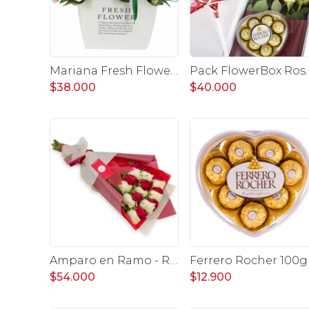
Mariana Fresh Flower Bag Rojo - Arreglo Floral con gerberas rojo, minirosas y limonium
Pack FlowerBox Rosalinda - Caja con 8 rosas mix roj
$38.000
$40.000
Amparo en Ramo - Ramo extendido 18 rosas blanco y rojo
$54.000
$12.900