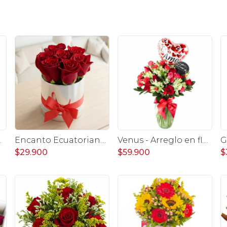
raíso, rosas y gerberas rojo
Encanto Ecuatoriano- Arreglo en sombrerero rosas rojo
Venus - Arreglo en florero con Rosas, Astromelias y Claveles
$29.900
$59.900
$