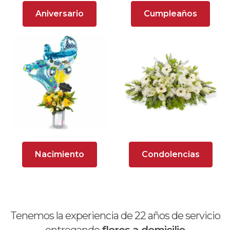
Arreglos Florales para Aniversario
Aniversario
Cumpleaños
Arreglos florales para dar agradecimiento
Arreglos Florales para Defunciones
Arreglos Florales para Eventos
Arreglos florales románticos
Arreglos rosados
Astromelias
Nacimiento
Condolencias
Ave del Paraíso (Strelitzia)
Brunch
Calas
Tenemos la experiencia de
22
años de servicio
Chocolates y galletas