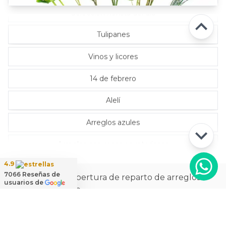
Selección florista del día
Tulipanes
Vinos y licores
14 de febrero
Alelí
Arreglos azules
Arreglos con rosas ecuatorianas
4.9
7066
Reseñas de
La más amplia cobertura de reparto de arreglos
usuarios de
florales a domicilio
Ver
cobertura de reparto