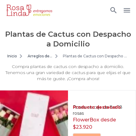
Plantas de Cactus con Despacho
a Domicilio
Inicio
Arreglos de
Plantas de Cactus con Despacho a
flores
Domicilio
Compra plantas de cactus con despacho a domicilio.
Tenemos una gran variedad de cactus para que elijas el que
más te guste. ¡Compra ahora!
Producto destacado
Rosas en caja de 8 a 18
rosas
FlowerBox desde
$23.920