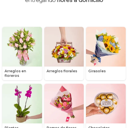
entregando
flores a domicilio
Día de la madre
Día de la mujer
Día de la secretaria
Flores y Regalos de Navidad
Gerberas
Arreglos en
Arreglos florales
Girasoles
Girasoles
floreros
Globos
Graduación
Hipericum
Libros
Plantas,
Ramos de flores
Chocolates