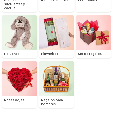
suculentas y
Liliums
cactus
Maules
Mensajes
Minirosas
Nacimiento de niños
Peluches
Flowerbox
Set de regalos
Nacimientos
Nacimientos de niñas
Packs de productos
Peluches
Rosas Rojas
Regalos para
Peonias
hombres