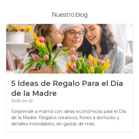
Plantas, Suculentas y Cactus
Nuestro blog
Promociones y Ofertas
Ramos de Flores
Ramos de Novia
Ramos de Rosas
Regalos a Domicilio
5 Ideas de Regalo Para el Día
Regalos para Hombres
de la Madre
Regalos para niños
2025-04-22
Rosas
Sorprende a mamá con ideas económicas para el Día
de la Madre. Regalos creativos, flores a domicilio y
detalles inolvidables, sin gastar de más.
Rosas Amarillas
Rosas Arcoíris