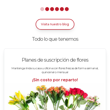
Rosas Azules
Rosas Bicolor Blancas-Rojas
Visita nuestro blog
Rosas Blancas
Todo lo que tenemos
Rosas Damasco
Rosas en arreglos
Planes de suscripción de flores
Rosas en floreros
Mantenga linda su casa u oficina con flores frescas de forma semanal,
quincenal o mensual
Rosas Fucsia
¡Sin costo por reparto!
Rosas Lila
Rosas Rojas
Rosas Rosadas