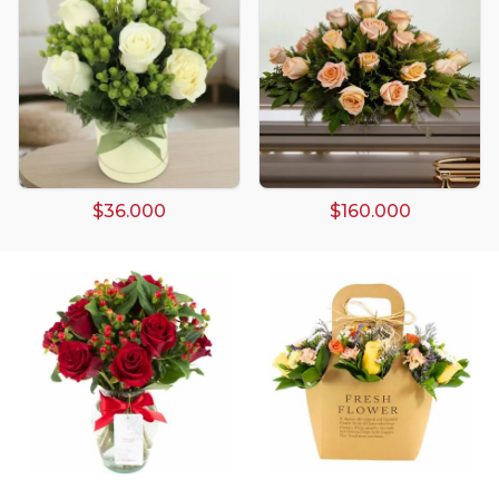
Arreglos damasco
Arreglos de Globos
Arreglos Florales
Arreglos florales amarillos
$36.000
$160.000
Arreglos florales de color rojo
Arreglos Florales de Cumpleaños
Arreglos Florales en Florero
Arreglos florales en tono blanco
Arreglos florales en tono lila
Arreglos florales en tono naranja