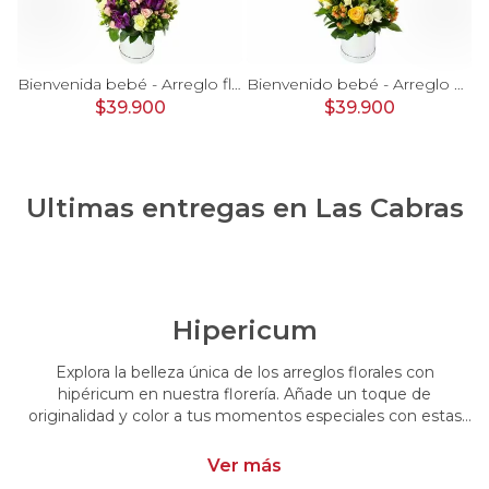
rosas, mini rosas, hypericum, globo te amo y pizarra
Bienvenida bebé - Arreglo floral con globos, rosas blanci, minirosas rosado, astromelias morado e hypericum
Bienvenido bebé - Arreglo floral con globos, rosas amarillo, minirosas blanco, astromelias e hypericum
$39.900
$39.900
Ultimas entregas en
Las Cabras
Hipericum
Explora la belleza única de los arreglos florales con
hipéricum en nuestra florería. Añade un toque de
originalidad y color a tus momentos especiales con estas
flores cautivadoras. Encarga arreglos florales con hipéricum
y dale un toque distintivo y vibrante a tus emociones.
Ver más