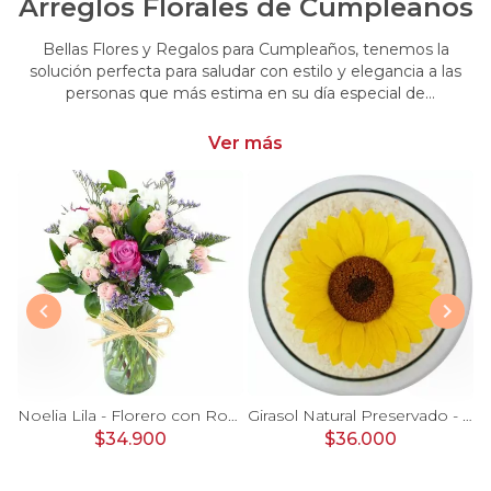
Arreglos Florales de Cumpleaños
Bellas Flores y Regalos para Cumpleaños, tenemos la
solución perfecta para saludar con estilo y elegancia a las
personas que más estima en su día especial de
cumpleaños. Encuentra las más hermosas flores y regalos
para cumpleaños
Ver más
Ágata Naranjo y Blanco en florero - rosas, astromelias
Noelia Lila - Florero con Rosas, mini rosas, mini claveles y limonium
Girasol Natural Preservado - girasol preservado en pecera vidrio con piedrecitas
$34.900
$36.000