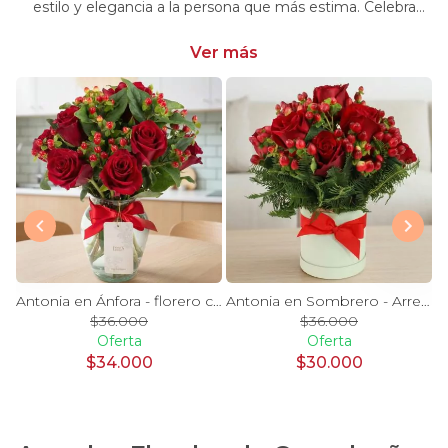
estilo y elegancia a la persona que más estima. Celebra
momentos especiales con nuestra selección única y
significativa.
Ver más
y Blanco en florero - rosas y astromelias
Antonia en Ánfora - florero con 9 rosas rojo e hypericum
Antonia en Sombrero - Arreglo 9 rosas rojo e hypericum
$36.000
$36.000
Oferta
Oferta
$34.000
$30.000