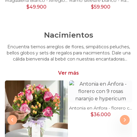
Pésame Rosado - Arreglo floral de condolencias
Magdalena Blanco - Arreglo floral con rosas, gerbera y astromelias blancas
Ramo silvestre blanco - Ramo de flores circular con rosas blancas, claveles blancos, astromelias e hypericum verde
$49.900
$59.900
Nacimientos
Encuentra tiernos arreglos de flores, simpáticos peluches,
bellos globos y sets de regalos para nacimientos. Dale una
cálida bienvenida al bebé con nuestras encantadoras
opciones, perfectas para celebrar este momento tan
especial.
Ver más
Antonia en Ánfora - florero con 9 rosas naranjo e hypericum
$36.000