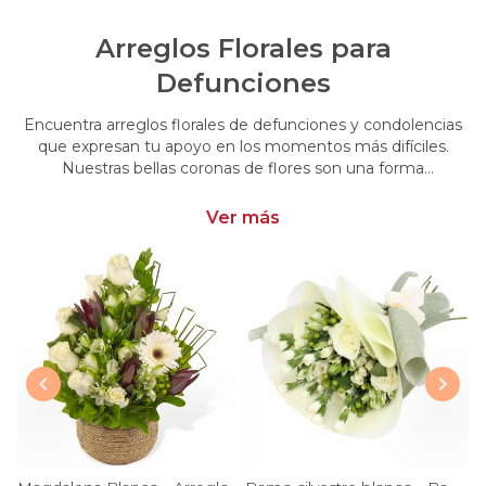
Arreglos Florales para
Defunciones
Encuentra arreglos florales de defunciones y condolencias
que expresan tu apoyo en los momentos más difíciles.
Nuestras bellas coronas de flores son una forma
conmovedora de acompañar y brindar consuelo en esos
momentos de pérdida.
Ver más