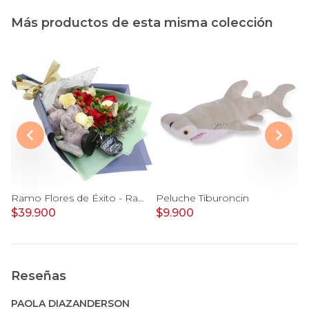
Más productos de esta misma colección
n chaleco Cony
Ramo Flores de Éxito - Ramo de flores para graduación con rosas rojas y rosas blancas, peluche de elefante y pizarra
Peluche Tiburoncin
$39.900
$9.900
$
Reseñas
PAOLA DIAZANDERSON