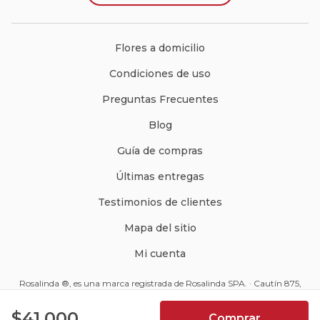
Flores a domicilio
Condiciones de uso
Preguntas Frecuentes
Blog
Guía de compras
Últimas entregas
Testimonios de clientes
Mapa del sitio
Mi cuenta
Rosalinda ®, es una marca registrada de Rosalinda SPA. · Cautín 875,
Santiago, Chile · Código Postal: 8350234 ·
ventas@rosalinda.cl
4.9
$41.000
Comprar