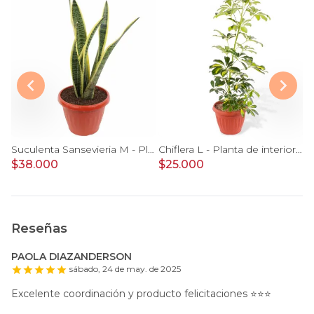
ia Nicolai en Macetero Tamaño M
Suculenta Sansevieria M - Planta de interior en macetero
Chiflera L - Planta de interior en macetero
$38.000
$25.000
$
Reseñas
PAOLA DIAZANDERSON
sábado, 24 de may. de 2025
Excelente coordinación y producto felicitaciones ⭐️⭐️⭐️