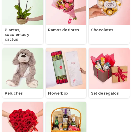
Hipericum
Libros
Plantas,
Ramos de flores
Chocolates
suculentas y
Liliums
cactus
Maules
Mensajes
Minirosas
Nacimiento de niños
Peluches
Flowerbox
Set de regalos
Nacimientos
Nacimientos de niñas
Packs de productos