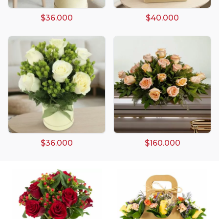
$36.000
$40.000
Arreglos damasco
Arreglos de Globos
Arreglos Florales
Arreglos florales amarillos
$36.000
$160.000
Arreglos florales de color rojo
Arreglos Florales de Cumpleaños
Arreglos Florales en Florero
Arreglos florales en tono blanco