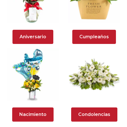
Arreglos florales en tono lila
Arreglos florales en tono naranja
Arreglos Florales para Aniversario
Aniversario
Cumpleaños
Arreglos florales para dar agradecimiento
Arreglos Florales para Defunciones
Arreglos Florales para Eventos
Arreglos florales románticos
Arreglos rosados
Astromelias
Nacimiento
Condolencias
Ave del Paraíso (Strelitzia)