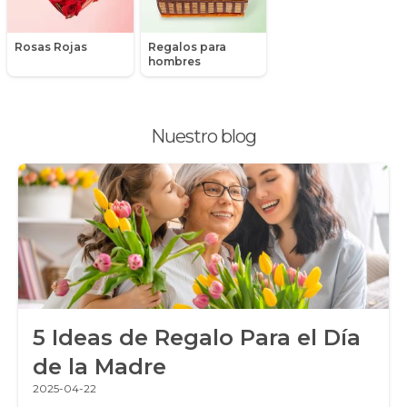
Peluches
Rosas Rojas
Regalos para
Peonias
hombres
Plantas, Suculentas y Cactus
Nuestro blog
Promociones y Ofertas
Ramos de Flores
Ramos de Novia
Ramos de Rosas
Regalos a Domicilio
5 Ideas de Regalo Para el Día
Regalos para Hombres
de la Madre
Regalos para niños
2025-04-22