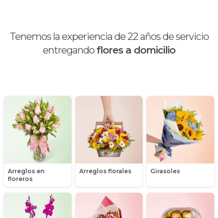
Brunch
Calas
Tenemos la experiencia de
22
años de servicio
Chocolates y galletas
entregando
flores a domicilio
Día de la madre
Día de la mujer
Día de la secretaria
Flores y Regalos de Navidad
Gerberas
Arreglos en
Arreglos florales
Girasoles
Girasoles
floreros
Globos
Graduación