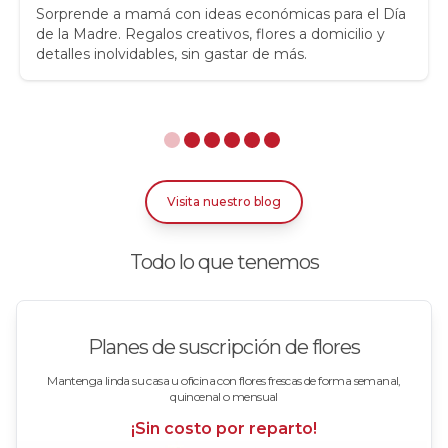
Rosas
Sorprende a mamá con ideas económicas para el Día
de la Madre. Regalos creativos, flores a domicilio y
detalles inolvidables, sin gastar de más.
Rosas Amarillas
Rosas Arcoíris
Rosas Azules
Rosas Bicolor Blancas-Rojas
Visita nuestro blog
Rosas Blancas
Todo lo que tenemos
Rosas Damasco
Rosas en arreglos
Planes de suscripción de flores
Rosas en floreros
Mantenga linda su casa u oficina con flores frescas de forma semanal,
quincenal o mensual
Rosas Fucsia
¡Sin costo por reparto!
Rosas Lila