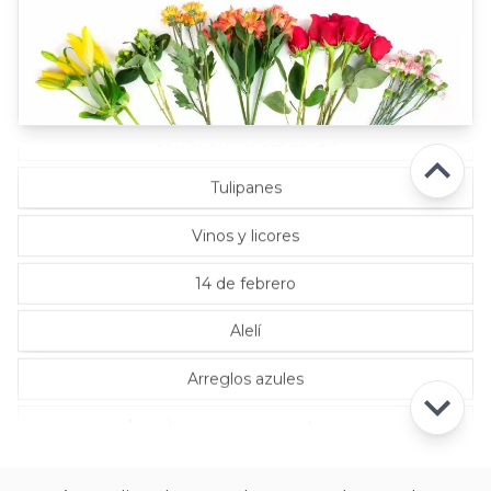
Rosas Rojas
Rosas Rosadas
Selección florista del día
Tulipanes
Vinos y licores
14 de febrero
Alelí
Arreglos azules
Arreglos con rosas ecuatorianas