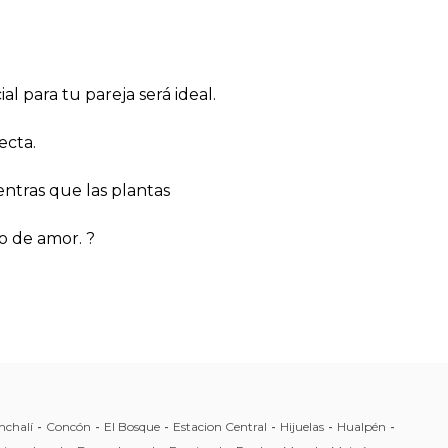
ial para tu pareja será ideal.
ecta.
entras que las plantas
o de amor. ?
nchalí
-
Concón
-
El Bosque
-
Estacion Central
-
Hijuelas
-
Hualpén
-