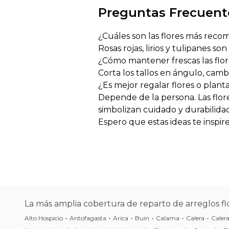
Preguntas Frecuent
¿Cuáles son las flores más reco
Rosas rojas, lirios y tulipanes so
¿Cómo mantener frescas las flo
Corta los tallos en ángulo, cambi
¿Es mejor regalar flores o plant
Depende de la persona. Las flor
simbolizan cuidado y durabilidad
Espero que estas ideas te inspir
La más amplia cobertura de reparto de arreglos flo
Alto Hospicio
-
Antofagasta
-
Arica
-
Buin
-
Calama
-
Calera
-
Caler