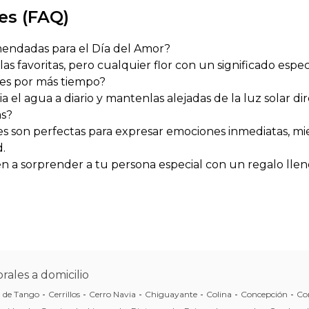
es (FAQ)
mendadas para el Día del Amor?
n las favoritas, pero cualquier flor con un significado espec
res por más tiempo?
a el agua a diario y mantenlas alejadas de la luz solar dir
as?
es son perfectas para expresar emociones inmediatas, mi
.
en a sorprender a tu persona especial con un regalo llen
rales a domicilio
a de Tango
-
Cerrillos
-
Cerro Navia
-
Chiguayante
-
Colina
-
Concepción
-
Co