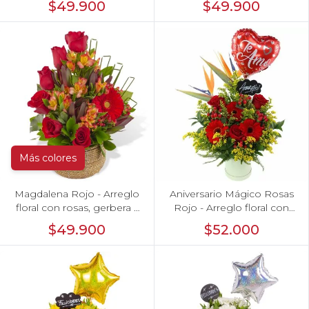
$49.900
$49.900
amarillas
blancas
Más colores
Magdalena Rojo - Arreglo
Aniversario Mágico Rosas
floral con rosas, gerbera y
Rojo - Arreglo floral con
astromelias rojas
globo Te amo, pizarra, aves
$49.900
$52.000
del paraíso, rosas y
gerberas rojo