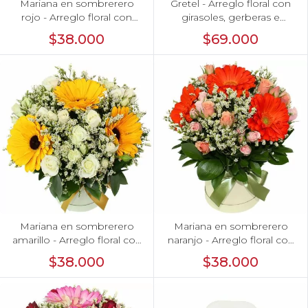
Mariana en sombrerero
Gretel - Arreglo floral con
rojo - Arreglo floral con
girasoles, gerberas e
gerberas y minirosas rojo,
hypericum
$38.000
$69.000
limonium
Mariana en sombrerero
Mariana en sombrerero
amarillo - Arreglo floral con
naranjo - Arreglo floral con
gerberas amarillo,
gerberas naranjo, minirosas
$38.000
$38.000
minirosas y limonium
y limonium