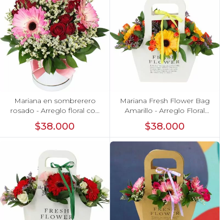
Mariana en sombrerero
Mariana Fresh Flower Bag
rosado - Arreglo floral con
Amarillo - Arreglo Floral
gerberas rosado, minirosas
con gerberas amarillo,
$38.000
$38.000
y limonium
minirosas y limonium