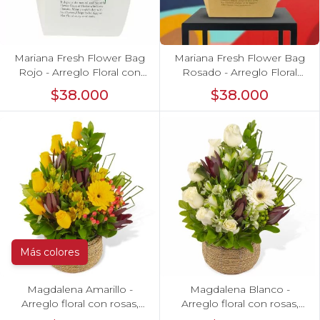
Mariana Fresh Flower Bag
Mariana Fresh Flower Bag
Rojo - Arreglo Floral con
Rosado - Arreglo Floral
gerberas rojo, minirosas y
con gerberas rosado,
$38.000
$38.000
limonium
minirosas y limonium
Más colores
Magdalena Amarillo -
Magdalena Blanco -
Arreglo floral con rosas,
Arreglo floral con rosas,
gerbera y astromelias
gerbera y astromelias