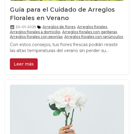
Guía para el Cuidado de Arreglos
Florales en Verano
20-01-2025
Arreglos de flores
,
Arreglos florales
,
Arreglos florales a domicilio
,
Arreglos florales con gerberas
,
Arreglos florales con peonías
,
Arreglos florales con ranúnculos
,
Con estos consejos, tus flores frescas podrán resistir
las altas temperaturas del verano sin perder su
encanto. Recuerda que cuidar tus arreglos no solo
prolonga su vida, sino que también te permite
Leer más
disfrutar más de su belleza y aroma