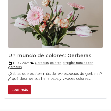
Un mundo de colores: Gerberas
15-08-2023
Gerberas
,
colores
,
arreglos florales con
gerberas
,
¿Sabías que existen más de 150 especies de gerberas?
¡Y qué decir de sus hermosos y vivaces colores!
Aprende sobre todo las gerberas y sus tonos en este
nuevo blog.
Leer más