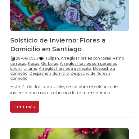
Solsticio de Invierno: Flores a
Domicilio en Santiago
29-06-2024
Tulipan
,
Arreglos florales con rosas
,
Ramo
de rosas
,
Rosas
,
Gerberas
,
Arreglos florales con gerberas
,
Lilium
,
Liliums
,
Arreglos florales a domicilio
,
Despacho a
domicilio
,
Despacho a domiclio
,
Despacho de flores a
domicilio
,
Este 21 de Junio en Chile, se celebra el solsticio de
invierno que marca el inicio de una temporada
especial. La noche más larga del año y el inicio de la
temporada invernal.
Leer más