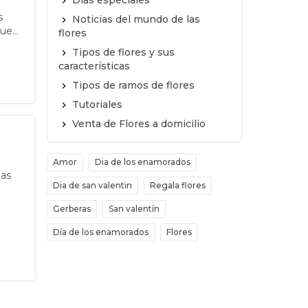
Días especiales
s
Noticias del mundo de las
que
flores
o
Tipos de flores y sus
a
características
imos
Tipos de ramos de flores
Tutoriales
Venta de Flores a domicilio
Amor
Dia de los enamorados
las
Dia de san valentin
Regala flores
Gerberas
San valentín
Día de los enamorados
Flores