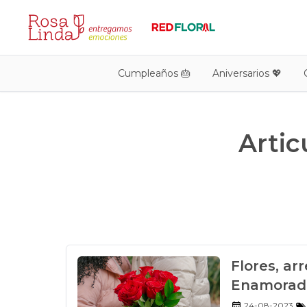
Cumpleaños 🎂
Aniversarios 💖
Artic
Flores, ar
Enamorad
24-08-2023