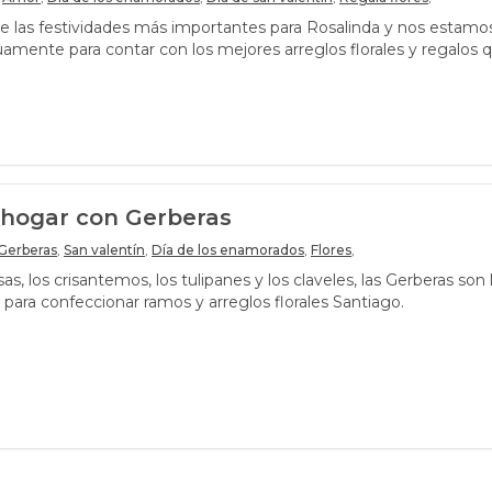
e las festividades más importantes para Rosalinda y nos estamo
amente para contar con los mejores arreglos florales y regalos 
 aquella persona especial. El Día de los Enamorados, es un clásic
entos más importantes del año para nuestra florería, el amor y l
ebran con bombos y platillos y son cientos los pedidos que recib
 hogar con Gerberas
Gerberas
,
San valentín
,
Día de los enamorados
,
Flores
,
as, los crisantemos, los tulipanes y los claveles, las Gerberas son 
ara confeccionar ramos y arreglos florales Santiago.