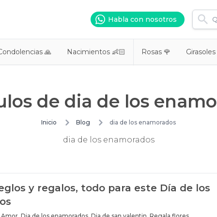
Habla con nosotros
Condolencias 🙏
Nacimientos 👶🏻
Rosas 🌹
Girasoles
ulos de
dia de los enam
Inicio
Blog
dia de los enamorados
dia de los enamorados
reglos y regalos, todo para este Día de los
os
Amor
,
Dia de los enamorados
,
Dia de san valentin
,
Regala flores
,