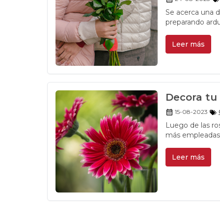
Se acerca una d
preparando ardu
deseen enviar a
dentro de los ev
Leer más
amistad, se cel
año a año.
Decora tu
15-08-2023
Luego de las ros
más empleadas p
Leer más