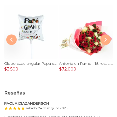
Gomero Burgundy S - Planta de interior en macetero
Globo cuadrangular Papá de Grande quiero ser como tú 22cm
Antonia en Ramo - 18 rosas mix blanco y rojo con hypericum
$3.500
$72.000
$
Reseñas
PAOLA DIAZANDERSON
sábado, 24 de may. de 2025