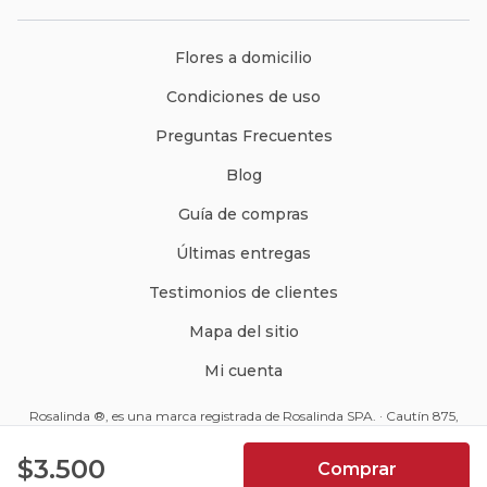
Flores a domicilio
Condiciones de uso
Preguntas Frecuentes
Blog
Guía de compras
Últimas entregas
Testimonios de clientes
Mapa del sitio
Mi cuenta
Rosalinda ®, es una marca registrada de Rosalinda SPA. · Cautín 875,
Santiago, Chile · Código Postal: 8350234 ·
ventas@rosalinda.cl
4.9
$3.500
Comprar
+562 2570 9510
7066
Reseñas de