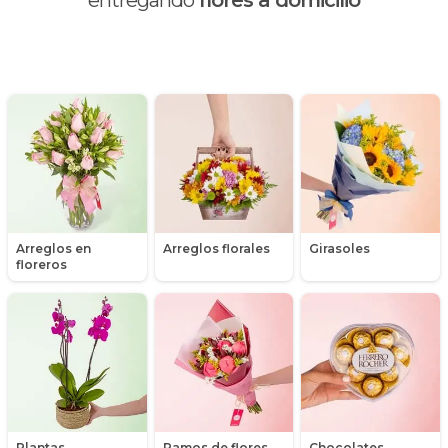
entregando
flores a domicilio
Día de la madre
Día de la mujer
Día de la secretaria
Flores y Regalos de Navidad
Gerberas
Arreglos en
Arreglos florales
Girasoles
Girasoles
floreros
Globos
Graduación
Hipericum
Libros
Plantas,
Ramos de flores
Chocolates