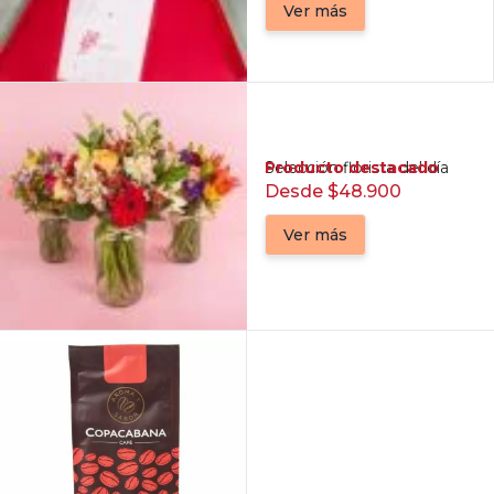
Ver más
Producto destacado
Selección florista del día
Desde $48.900
Ver más