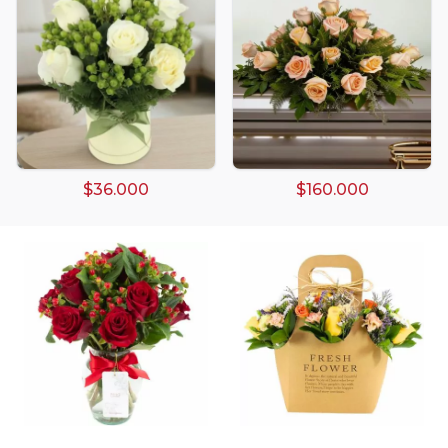
Arreglos damasco
Arreglos de Globos
Arreglos Florales
Arreglos florales amarillos
$36.000
$160.000
Arreglos florales de color rojo
Arreglos Florales de Cumpleaños
Arreglos Florales en Florero
Arreglos florales en tono blanco
Arreglos florales en tono lila
Arreglos florales en tono naranja