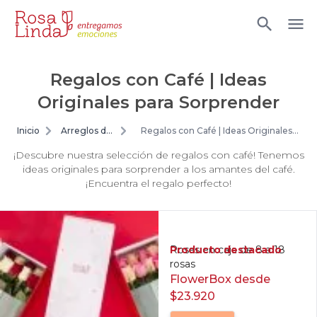
Regalos con Café | Ideas
Originales para Sorprender
Inicio
Arreglos de
Regalos con Café | Ideas Originales
flores
para Sorprender
¡Descubre nuestra selección de regalos con café! Tenemos
ideas originales para sorprender a los amantes del café.
¡Encuentra el regalo perfecto!
Producto destacado
Rosas en caja de 8 a 18
rosas
FlowerBox desde
$23.920