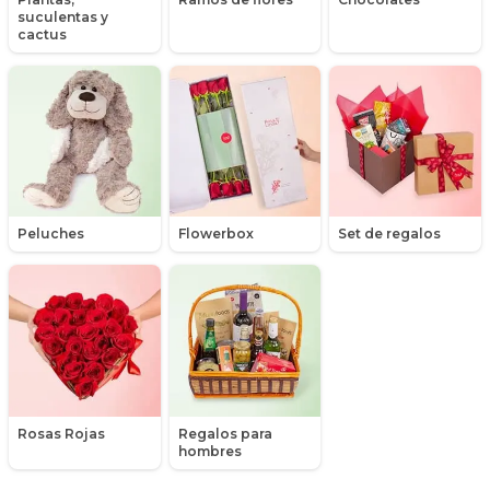
suculentas y
Liliums
cactus
Maules
Mensajes
Minirosas
Nacimiento de niños
Peluches
Flowerbox
Set de regalos
Nacimientos
Nacimientos de niñas
Packs de productos
Peluches
Rosas Rojas
Regalos para
Peonias
hombres