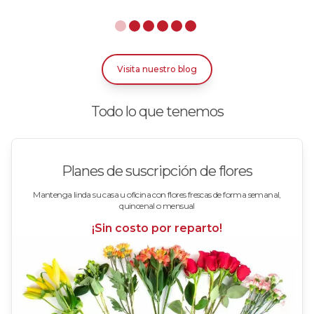
Rosas Azules
Rosas Bicolor Blancas-Rojas
Visita nuestro blog
Rosas Blancas
Todo lo que tenemos
Rosas Damasco
Rosas en arreglos
Planes de suscripción de flores
Rosas en floreros
Mantenga linda su casa u oficina con flores frescas de forma semanal,
quincenal o mensual
Rosas Fucsia
¡Sin costo por reparto!
Rosas Lila
Rosas Rojas
Rosas Rosadas