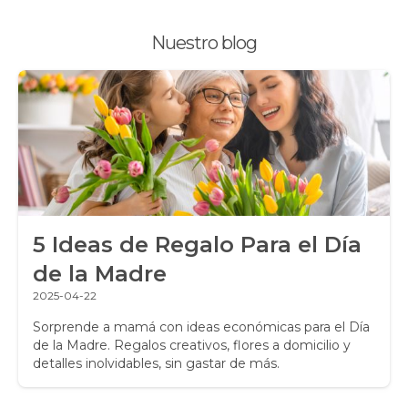
Plantas, Suculentas y Cactus
Nuestro blog
Promociones y Ofertas
Ramos de Flores
Ramos de Novia
Ramos de Rosas
Regalos a Domicilio
5 Ideas de Regalo Para el Día
Regalos para Hombres
de la Madre
Regalos para niños
2025-04-22
Rosas
Sorprende a mamá con ideas económicas para el Día
de la Madre. Regalos creativos, flores a domicilio y
detalles inolvidables, sin gastar de más.
Rosas Amarillas
Rosas Arcoíris