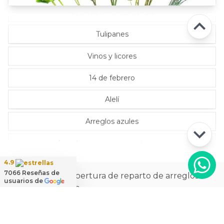
Selección florista del día
Tulipanes
Vinos y licores
14 de febrero
Alelí
Arreglos azules
Arreglos con rosas ecuatorianas
4.9
7066
Reseñas de
La más amplia cobertura de reparto de arreglos
usuarios de
florales a domicilio
Ver
cobertura de reparto