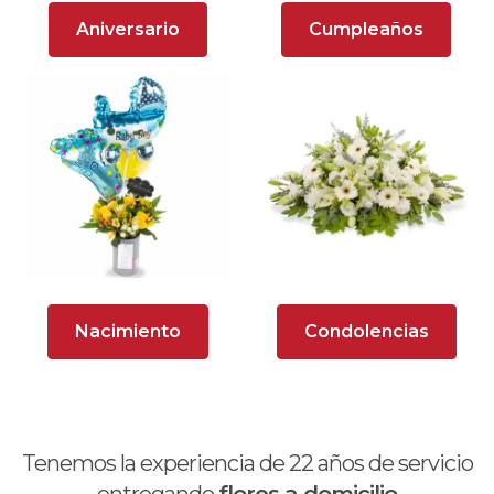
Arreglos Florales para Aniversario
Aniversario
Cumpleaños
Arreglos florales para dar agradecimiento
Arreglos Florales para Defunciones
Arreglos Florales para Eventos
Arreglos florales románticos
Arreglos rosados
Astromelias
Nacimiento
Condolencias
Ave del Paraíso (Strelitzia)
Brunch
Calas
Tenemos la experiencia de
22
años de servicio
Chocolates y galletas