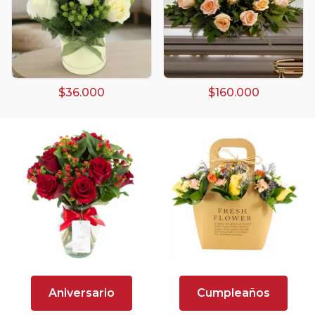
Arreglos Florales
Arreglos florales amarillos
Arreglos florales de color rojo
$36.000
$160.000
Arreglos Florales de Cumpleaños
Arreglos Florales en Florero
Arreglos florales en tono blanco
Arreglos florales en tono lila
Arreglos florales en tono naranja
Arreglos Florales para Aniversario
Arreglos florales para dar agradecimiento
Aniversario
Cumpleaños
Arreglos Florales para Defunciones