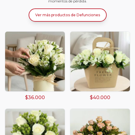
momentos de pérdida.
Ver más productos
de
Defunciones
$36.000
$40.000
Arreglos damasco
Arreglos de Globos