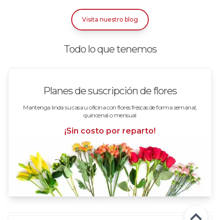
Rosas Bicolor Blancas-Rojas
Visita nuestro blog
Rosas Blancas
Todo lo que tenemos
Rosas Damasco
Rosas en arreglos
Planes de suscripción de flores
Rosas en floreros
Mantenga linda su casa u oficina con flores frescas de forma semanal,
quincenal o mensual
Rosas Fucsia
¡Sin costo por reparto!
Rosas Lila
Rosas Rojas
Rosas Rosadas
Selección florista del día