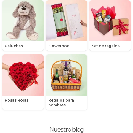
Mensajes
Minirosas
Nacimiento de niños
Nacimientos
Peluches
Flowerbox
Set de regalos
Nacimientos de niñas
Orquídeas
Packs de productos
Peluches
Rosas Rojas
Regalos para
Peonias
hombres
Plantas, Suculentas y Cactus
Nuestro blog
Promociones y Ofertas