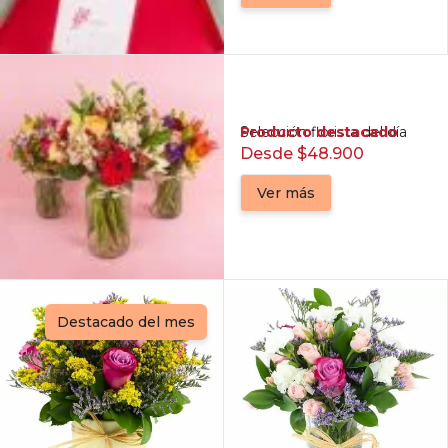
Producto destacado
Selección florista del día
Desde $48.900
Ver más
Destacado del mes