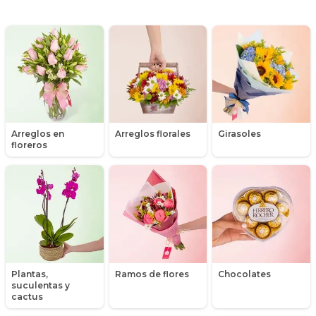
Día de la secretaria
Flores y Regalos de Navidad
Gerberas
Girasoles
Arreglos en
Arreglos florales
Girasoles
Globos
floreros
Graduación
Hipericum
Libros
Liliums
Plantas,
Ramos de flores
Chocolates
suculentas y
Maules
cactus