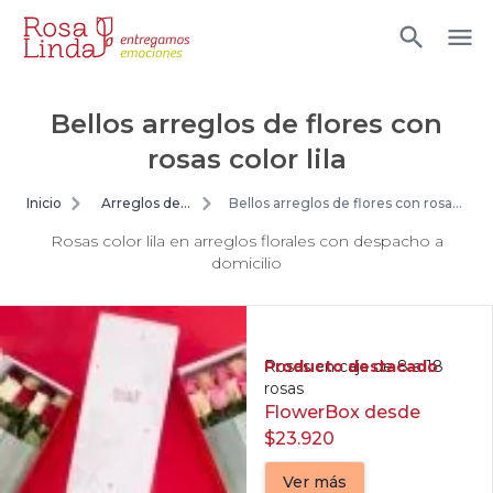
Bellos arreglos de flores con
rosas color lila
Inicio
Arreglos de
Bellos arreglos de flores con rosas
flores
color lila
Rosas color lila en arreglos florales con despacho a
domicilio
Producto destacado
Rosas en caja de 8 a 18
rosas
FlowerBox desde
$23.920
Ver más