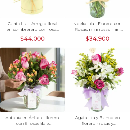
Clarita Lila - Arreglo floral
Noelia Lila - Florero con
en sombrerero con rosas
Rosas, mini rosas, mini
lila, limonium y vara de oro
claveles y limonium
$44.000
$34.900
Antonia en Ánfora - florero
Ágata Lila y Blanco en
con 9 rosas lila e
florero - rosas y
hypericum
astromelias