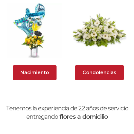
Arreglos Florales para Eventos
Arreglos florales románticos
Arreglos rosados
Astromelias
Ave del Paraíso (Strelitzia)
Nacimiento
Condolencias
Brunch
Calas
Chocolates y galletas
Tenemos la experiencia de
22
años de servicio
Día de la madre
entregando
flores a domicilio
Día de la mujer