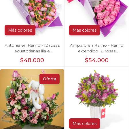
Más colores
Más colores
Antonia en Ramo - 12 rosas
Amparo en Ramo - Ramo
ecuatorianas lila e
extendido 18 rosas
hypericum
ecuatorianas lila
$48.000
$54.000
Oferta
Más colores