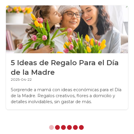
Ramos de Flores
Ramos de Novia
Ramos de Rosas
Regalos a Domicilio
5 Ideas de Regalo Para el Día
Regalos para Hombres
de la Madre
Regalos para niños
2025-04-22
Rosas
Sorprende a mamá con ideas económicas para el Día
de la Madre. Regalos creativos, flores a domicilio y
detalles inolvidables, sin gastar de más.
Rosas Amarillas
Rosas Arcoíris
Rosas Azules