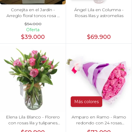
Conejita en el Jardín -
Ángel Lila en Columna -
Arreglo floral tonos rosa y
Rosas lilas y astromelias
conejita
$54.000
Oferta
$39.000
$69.900
Más colores
Elena Lila Blanco - Florero
Amparo en Ramo - Ramo
con rosas lila y tulipanes
redondo con 24 rosas
blanco
ecuatorianas lila