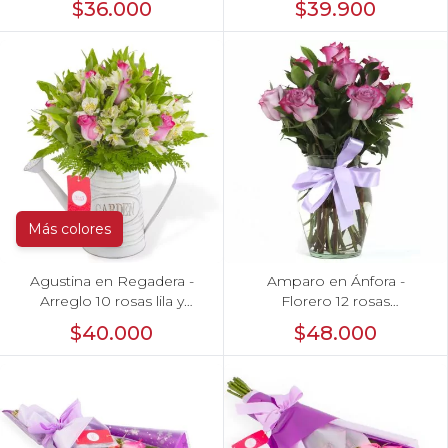
$36.000
$39.900
Más colores
Agustina en Regadera -
Amparo en Ánfora -
Arreglo 10 rosas lila y
Florero 12 rosas
astromelias
ecuatorianas lila
$40.000
$48.000